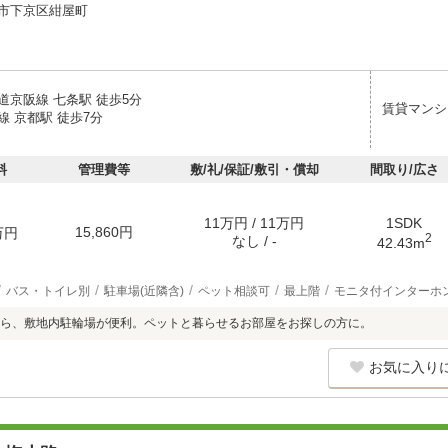
市下京区紺屋町
道京阪線 七条駅 徒歩5分
賃貸マンシ
線 京都駅 徒歩7分
料
管理費等
敷/礼/保証/敷引・償却
間取り/広さ
11万円 / 11万円
1SDK
15,860円
万円
2
なし / -
42.43m
バス・トイレ別
駐車場(近隣含)
ペット相談可
最上階
モニタ付インターホ
ら、敷地内駐輪場が便利。ペットと暮らせるお部屋をお探しの方に。
お気に入り