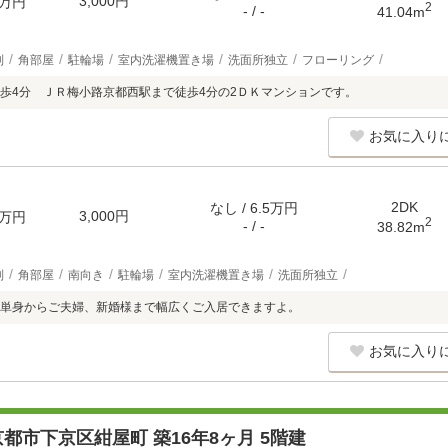
3,000円
万円
2
- / -
41.04m
別
角部屋
駐輪場
室内洗濯機置き場
洗面所独立
フローリング
歩4分 ＪＲ梅小路京都西駅まで徒歩4分の2ＤＫマンションです。
お気に入り
2DK
なし / 6.5万円
3,000円
万円
2
- / -
38.82m
別
角部屋
南向き
駐輪場
室内洗濯機置き場
洗面所独立
単身からご夫婦、新婚様まで幅広くご入居できますよ。
お気に入り
都市下京区紺屋町 築16年8ヶ月 5階建