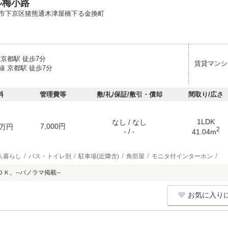
ル梅小路
市下京区猪熊通木津屋橋下る金換町
京都駅 徒歩7分
賃貸マンシ
線 京都駅 徒歩7分
料
管理費等
敷/礼/保証/敷引・償却
間取り/広さ
1LDK
なし / なし
7,000円
万円
2
- / -
41.04m
人暮らし
バス・トイレ別
駐車場(近隣含)
角部屋
モニタ付インターホン
Ｋ。--パノラマ掲載--
お気に入り