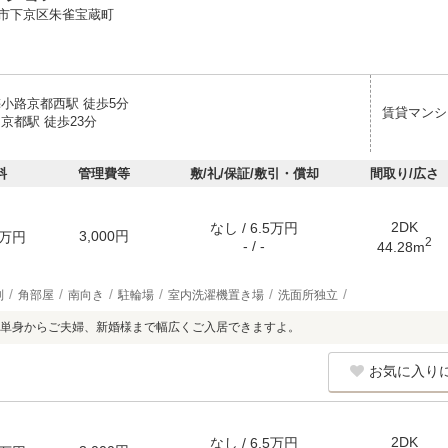
市下京区朱雀宝蔵町
梅小路京都西駅 徒歩5分
賃貸マンシ
京都駅 徒歩23分
料
管理費等
敷/礼/保証/敷引・償却
間取り/広さ
2DK
なし / 6.5万円
3,000円
万円
2
- / -
44.28m
別
角部屋
南向き
駐輪場
室内洗濯機置き場
洗面所独立
単身からご夫婦、新婚様まで幅広くご入居できますよ。
お気に入り
2DK
なし / 6.5万円