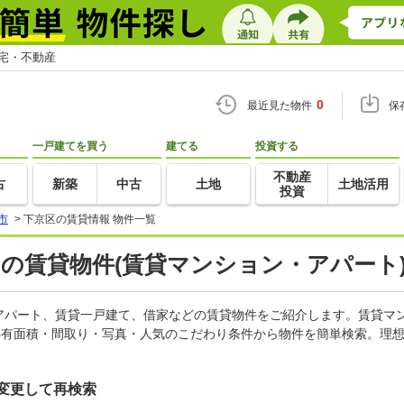
住宅・不動産
0
最近見た物件
保
一戸建てを買う
建てる
投資する
不動産
古
新築
中古
土地
土地活用
投資
市
>
下京区の賃貸情報 物件一覧
)の賃貸物件(賃貸マンション・アパート)
アパート、賃貸一戸建て、借家などの賃貸物件をご紹介します。賃貸マ
専有面積・間取り・写真・人気のこだわり条件から物件を簡単検索。理想
変更して再検索