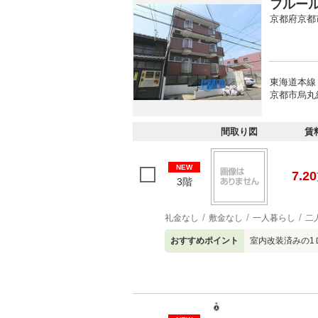
フルー
京都府京都
東海道本線 
京都市烏丸
間取り図
賃
NEW
7.20
3階
礼金なし
敷金なし
一人暮らし
二
おすすめポイント
室内改装済みの1Ｄ