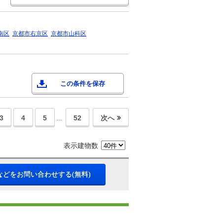
南区
京都市右京区
京都市山科区
この条件を保存
3
4
5
52
次へ
…
表示建物数
などをお問い合わせする(無料)