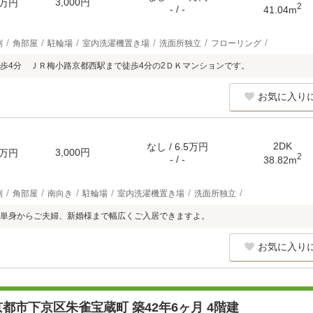
3,000円
万円
2
- / -
41.04m
別
角部屋
駐輪場
室内洗濯機置き場
洗面所独立
フローリング
歩4分 ＪＲ梅小路京都西駅まで徒歩4分の2ＤＫマンションです。
お気に入り
2DK
なし / 6.5万円
3,000円
万円
2
- / -
38.82m
別
角部屋
南向き
駐輪場
室内洗濯機置き場
洗面所独立
単身からご夫婦、新婚様まで幅広くご入居できますよ。
お気に入り
都市下京区朱雀宝蔵町 築42年6ヶ月 4階建