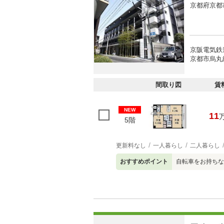
京都府京都
京阪電気鉄
京都市烏丸
間取り図
賃
NEW
11
5階
更新料なし
一人暮らし
二人暮らし
おすすめポイント
自転車をお持ちな