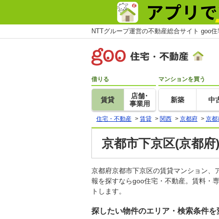
NTTグループ運営の不動産総合サイト goo
借りる
マンションを買う
店舗･
賃貸
新築
中
事業用
住宅・不動産
>
賃貸
>
関西
>
京都府
>
京都
京都市下京区(京都府
京都府京都市下京区の賃貸マンション、
報を探すならgoo住宅・不動産。賃料・
トします。
探したい物件のエリア・検索条件を