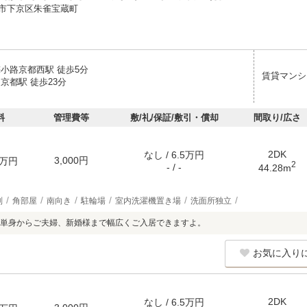
市下京区朱雀宝蔵町
梅小路京都西駅 徒歩5分
賃貸マンシ
京都駅 徒歩23分
料
管理費等
敷/礼/保証/敷引・償却
間取り/広さ
2DK
なし / 6.5万円
3,000円
万円
2
- / -
44.28m
別
角部屋
南向き
駐輪場
室内洗濯機置き場
洗面所独立
単身からご夫婦、新婚様まで幅広くご入居できますよ。
お気に入り
2DK
なし / 6.5万円