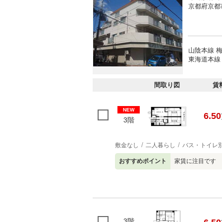
京都府京都
山陰本線 
東海道本線 
間取り図
賃
NEW
6.50
3階
敷金なし
二人暮らし
バス・トイレ
おすすめポイント
家賃に注目です 
3階