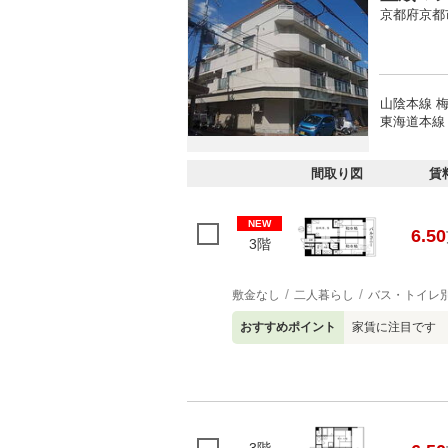
京都府京都
山陰本線 
東海道本線 
間取り図
賃
NEW
6.50
3階
敷金なし
二人暮らし
バス・トイレ
おすすめポイント
家賃に注目です 