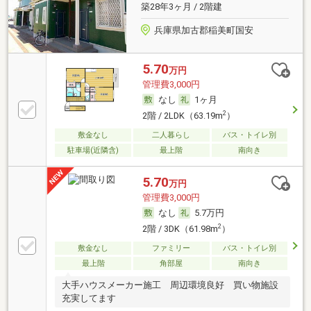
築28年3ヶ月 / 2階建
兵庫県加古郡稲美町国安
5.70
万円
管理費3,000円
なし
1ヶ月
2
2階 / 2LDK（63.19m
）
敷金なし
二人暮らし
バス・トイレ別
駐車場(近隣含)
最上階
南向き
5.70
万円
管理費3,000円
なし
5.7万円
2
2階 / 3DK（61.98m
）
敷金なし
ファミリー
バス・トイレ別
最上階
角部屋
南向き
大手ハウスメーカー施工 周辺環境良好 買い物施設
充実してます