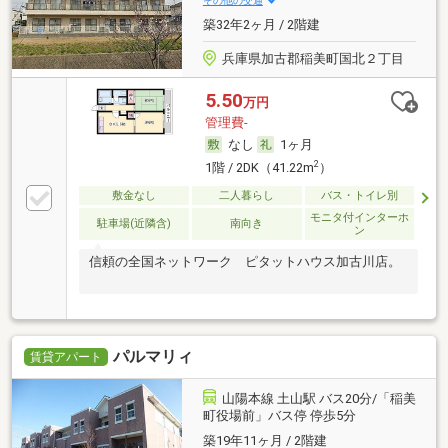
その他の交通
築32年2ヶ月 / 2階建
兵庫県加古郡稲美町国北２丁目
5.50
万円
管理費-
なし
1ヶ月
2
1階 / 2DK（41.22m
）
敷金なし
二人暮らし
バス・トイレ別
モニタ付インターホ
駐車場(近隣含)
南向き
ン
信頼の全国ネットワーク ピタットハウス加古川店。
パルマリィ
賃貸アパート
山陽本線 土山駅 バス20分/「稲美
町役場前」バス停 停歩5分
築19年11ヶ月 / 2階建