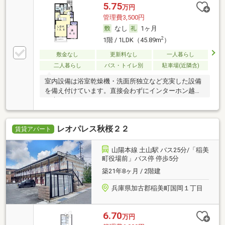
5.75
万円
管理費3,500円
なし
1ヶ月
2
1階 / 1LDK（45.89m
）
敷金なし
更新料なし
一人暮らし
二人暮らし
バス・トイレ別
駐車場(近隣含)
室内設備は浴室乾燥機・洗面所独立など充実した設備
を備え付けています。直接会わずにインターホン越し
に来
レオパレス秋桜２２
賃貸アパート
山陽本線 土山駅 バス25分/「稲美
町役場前」バス停 停歩5分
築21年8ヶ月 / 2階建
兵庫県加古郡稲美町国岡１丁目
6.70
万円