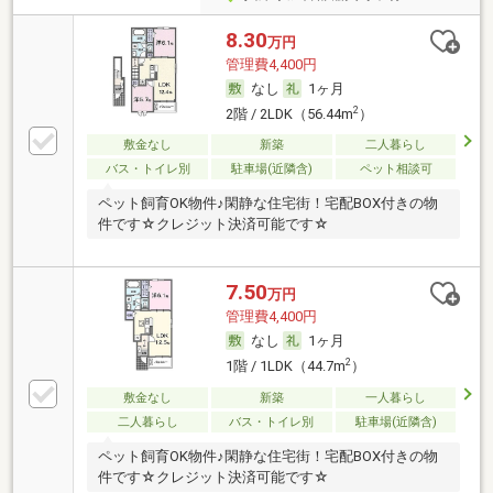
8.30
万円
管理費4,400円
なし
1ヶ月
2
2階 / 2LDK（56.44m
）
敷金なし
新築
二人暮らし
バス・トイレ別
駐車場(近隣含)
ペット相談可
ペット飼育OK物件♪閑静な住宅街！宅配BOX付きの物
件です☆クレジット決済可能です☆
7.50
万円
管理費4,400円
なし
1ヶ月
2
1階 / 1LDK（44.7m
）
敷金なし
新築
一人暮らし
二人暮らし
バス・トイレ別
駐車場(近隣含)
ペット飼育OK物件♪閑静な住宅街！宅配BOX付きの物
件です☆クレジット決済可能です☆