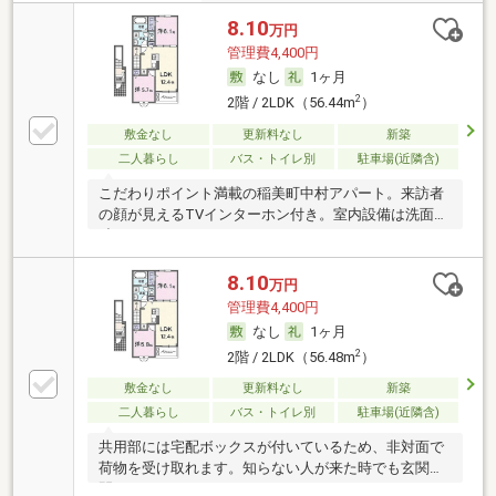
8.10
万円
管理費4,400円
なし
1ヶ月
2
2階 / 2LDK（56.44m
）
敷金なし
更新料なし
新築
二人暮らし
バス・トイレ別
駐車場(近隣含)
こだわりポイント満載の稲美町中村アパート。来訪者
の顔が見えるTVインターホン付き。室内設備は洗面所
独
8.10
万円
管理費4,400円
なし
1ヶ月
2
2階 / 2LDK（56.48m
）
敷金なし
更新料なし
新築
二人暮らし
バス・トイレ別
駐車場(近隣含)
共用部には宅配ボックスが付いているため、非対面で
荷物を受け取れます。知らない人が来た時でも玄関を
開け