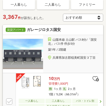
一人暮らし
二人暮らし
ファミリー
3,367
件
が該当しました。
ガレージロタス国安
賃貸アパート
山陽本線 土山駅 バス8分/「国安
北」バス停 停歩5分
築1年 / 2階建
兵庫県加古郡稲美町国安３丁目
10
万円
管理費1,000円
1ヶ月
2ヶ月
2
1階 / 1LDK（66.31m
）
一人暮らし
二人暮らし
バス・トイレ別