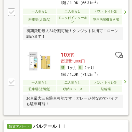
2
1階 / 1LDK（66.31m
）
一人暮らし
二人暮らし
バス・トイレ別
モニタ付インターホ
駐車場(近隣含)
室内洗濯機置き場
ン
初期費用最大24分割可能！クレジット決済可！ローン
組めます！
10
万円
管理費1,000円
1ヶ月
2ヶ月
2
1階 / 1LDK（71.52m
）
一人暮らし
二人暮らし
バス・トイレ別
駐車場(近隣含)
収納スペース
駐輪場
お車最大三台駐車可能です！ガレージ付なのでバイク
も駐車可能！
パルテールＩＩ
賃貸アパート