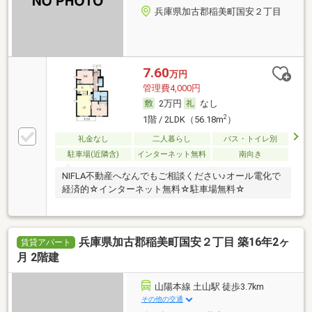
兵庫県加古郡稲美町国安２丁目
7.60
万円
管理費4,000円
2万円
なし
2
1階 / 2LDK（56.18m
）
礼金なし
二人暮らし
バス・トイレ別
駐車場(近隣含)
インターネット無料
南向き
NIFLA不動産へなんでもご相談ください♪オール電化で
経済的☆インターネット無料☆駐車場無料☆
兵庫県加古郡稲美町国安２丁目 築16年2ヶ
賃貸アパート
月 2階建
山陽本線 土山駅 徒歩3.7km
その他の交通