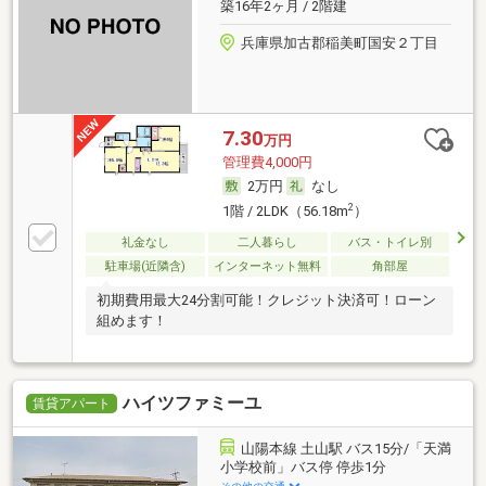
築16年2ヶ月 / 2階建
兵庫県加古郡稲美町国安２丁目
7.30
万円
管理費4,000円
2万円
なし
2
1階 / 2LDK（56.18m
）
礼金なし
二人暮らし
バス・トイレ別
駐車場(近隣含)
インターネット無料
角部屋
初期費用最大24分割可能！クレジット決済可！ローン
組めます！
ハイツファミーユ
賃貸アパート
山陽本線 土山駅 バス15分/「天満
小学校前」バス停 停歩1分