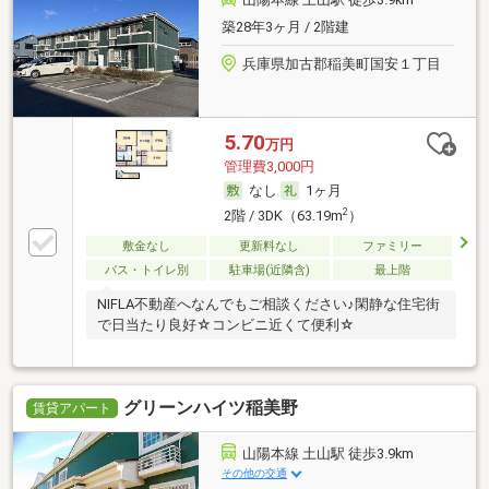
築28年3ヶ月 / 2階建
兵庫県加古郡稲美町国安１丁目
5.70
万円
管理費3,000円
なし
1ヶ月
2
2階 / 3DK（63.19m
）
敷金なし
更新料なし
ファミリー
バス・トイレ別
駐車場(近隣含)
最上階
NIFLA不動産へなんでもご相談ください♪閑静な住宅街
で日当たり良好☆コンビニ近くて便利☆
グリーンハイツ稲美野
賃貸アパート
山陽本線 土山駅 徒歩3.9km
その他の交通