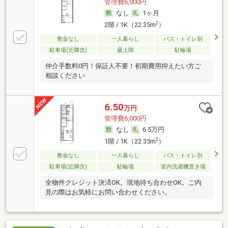
管理費6,000円
なし
1ヶ月
2
2階 / 1K（22.35m
）
敷金なし
一人暮らし
バス・トイレ別
駐車場(近隣含)
最上階
駐輪場
仲介手数料0円！保証人不要！初期費用抑えたい方ご
相談ください
6.50
万円
管理費6,000円
なし
6.5万円
2
1階 / 1K（22.35m
）
敷金なし
一人暮らし
バス・トイレ別
駐車場(近隣含)
駐輪場
室内洗濯機置き場
全物件クレジット決済OK。現地待ち合わせOK。ご内
見の際はお気軽にお問い合わせください。