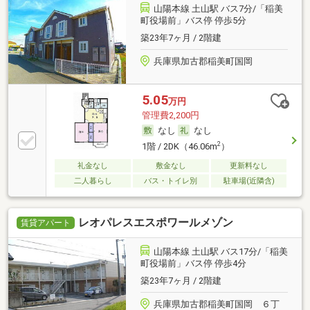
山陽本線 土山駅 バス7分/「稲美
町役場前」バス停 停歩5分
築23年7ヶ月 / 2階建
兵庫県加古郡稲美町国岡
5.05
万円
管理費2,200円
なし
なし
2
1階 / 2DK（46.06m
）
礼金なし
敷金なし
更新料なし
二人暮らし
バス・トイレ別
駐車場(近隣含)
レオパレスエスポワールメゾン
賃貸アパート
山陽本線 土山駅 バス17分/「稲美
町役場前」バス停 停歩4分
築23年7ヶ月 / 2階建
兵庫県加古郡稲美町国岡 ６丁