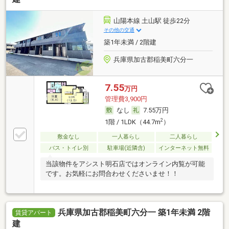
山陽本線 土山駅 徒歩22分
その他の交通
築1年未満 / 2階建
兵庫県加古郡稲美町六分一
7.55
万円
管理費3,900円
なし
7.55万円
2
1階 / 1LDK（44.7m
）
敷金なし
一人暮らし
二人暮らし
バス・トイレ別
駐車場(近隣含)
インターネット無料
当該物件をアシスト明石店ではオンライン内覧が可能
です。お気軽にお問合わせくださいませ！！
兵庫県加古郡稲美町六分一 築1年未満 2階
賃貸アパート
建