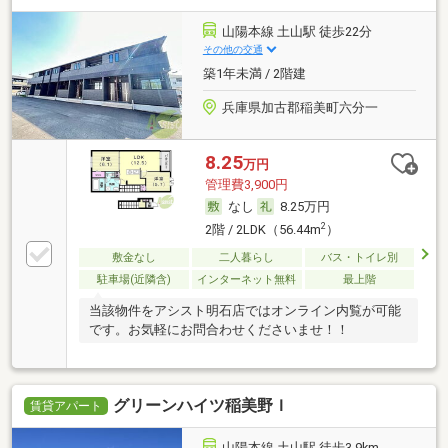
山陽本線 土山駅 徒歩22分
その他の交通
築1年未満 / 2階建
兵庫県加古郡稲美町六分一
8.25
万円
管理費3,900円
なし
8.25万円
2
2階 / 2LDK（56.44m
）
敷金なし
二人暮らし
バス・トイレ別
駐車場(近隣含)
インターネット無料
最上階
当該物件をアシスト明石店ではオンライン内覧が可能
です。お気軽にお問合わせくださいませ！！
グリーンハイツ稲美野Ｉ
賃貸アパート
山陽本線 土山駅 徒歩3.9km