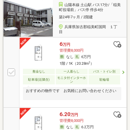
山陽本線 土山駅 バス17分/「稲美
町役場前」バス停 停歩4分
築24年7ヶ月 / 2階建
兵庫県加古郡稲美町国岡 １丁
目
6
万円
管理費8,000円
なし
6万円
2
1階 / 1K（20.28m
）
敷金なし
一人暮らし
バス・トイレ別
モニタ付インターホ
駐車場(近隣含)
駐輪場
ン
おすすめの物件です お気軽にお問い合わせください
6.20
万円
管理費8,000円
なし
6.2万円