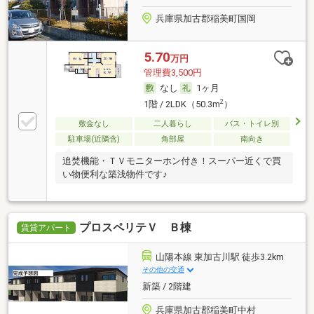
兵庫県加古郡稲美町国岡
5.70
万円
管理費3,500円
なし
1ヶ月
2
1階 / 2LDK（50.3m
）
敷金なし
二人暮らし
バス・トイレ別
駐車場(近隣含)
角部屋
南向き
追焚機能・ＴＶモニターホン付き！スーパー近くで買
い物便利な築浅物件です♪
プロスペリテＶ Ｂ棟
賃貸アパート
山陽本線 東加古川駅 徒歩3.2km
その他の交通
新築 / 2階建
兵庫県加古郡稲美町中村