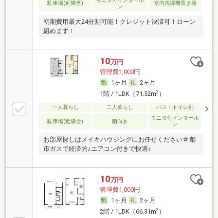
モニタ付インターホ
駐車場(近隣含)
室内洗濯機置き場
ン
初期費用最大24分割可能！クレジット決済可！ローン
組めます！
10
万円
管理費1,000円
1ヶ月
2ヶ月
2
1階 / 1LDK（71.52m
）
一人暮らし
二人暮らし
バス・トイレ別
モニタ付インターホ
駐車場(近隣含)
南向き
ン
お部屋探しはメイキハウジングにお任せください☆都
市ガスで経済的♪エアコン付きで快適♪
10
万円
管理費1,000円
1ヶ月
2ヶ月
2
2階 / 1LDK（66.31m
）