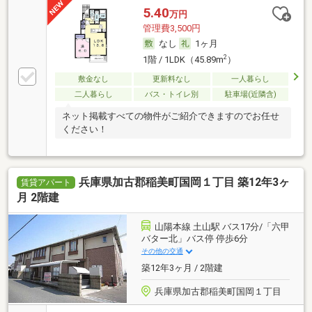
5.40
万円
管理費3,500円
なし
1ヶ月
2
1階 / 1LDK（45.89m
）
敷金なし
更新料なし
一人暮らし
二人暮らし
バス・トイレ別
駐車場(近隣含)
ネット掲載すべての物件がご紹介できますのでお任せ
ください！
兵庫県加古郡稲美町国岡１丁目 築12年3ヶ
賃貸アパート
月 2階建
山陽本線 土山駅 バス17分/「六甲
バター北」バス停 停歩6分
その他の交通
築12年3ヶ月 / 2階建
兵庫県加古郡稲美町国岡１丁目