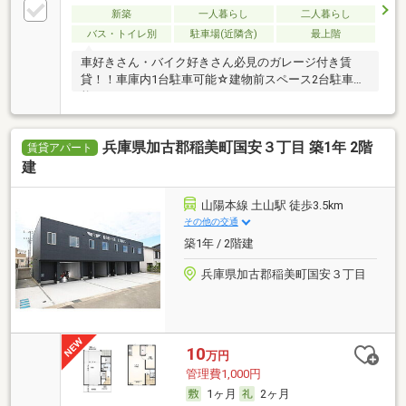
新築
一人暮らし
二人暮らし
バス・トイレ別
駐車場(近隣含)
最上階
車好きさん・バイク好きさん必見のガレージ付き賃
貸！！車庫内1台駐車可能☆建物前スペース2台駐車可
能！
兵庫県加古郡稲美町国安３丁目 築1年 2階
賃貸アパート
建
山陽本線 土山駅 徒歩3.5km
その他の交通
築1年 / 2階建
兵庫県加古郡稲美町国安３丁目
10
万円
管理費1,000円
1ヶ月
2ヶ月