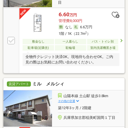
目
6.60
万円
管理費8,000円
なし
6.6万円
2
1階 / 1K（22.7m
）
敷金なし
一人暮らし
バス・トイレ別
駐車場(近隣含)
駐輪場
室内洗濯機置き場
全物件クレジット決済OK。現地待ち合わせOK。ご内
見の際はお気軽にお問い合わせください。
ミル メルシィ
賃貸アパート
山陽本線 土山駅 徒歩3.8km
その他の交通
築12年3ヶ月 / 2階建
兵庫県加古郡稲美町国岡１丁目