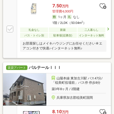
7.50
万円
管理費4,000円
1ヶ月
なし
2
1階 / 2LDK（50.04m
）
礼金なし
新築
二人暮らし
バス・トイレ別
駐車場(近隣含)
インターネット無料
お部屋探しはメイキハウジングにお任せください☆エ
アコン付きで快適♪インターネット無料♪
パルテールＩＩＩ
賃貸アパート
山陽本線 東加古川駅 バス47分/
「稲美町役場前」バス停 停歩8分
築3年8ヶ月 / 2階建
兵庫県加古郡稲美町国岡
8.10
万円