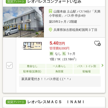
レオパレスコンフォートいなみ
賃貸アパート
山陽本線 土山駅 バス14分/「天満
小学校前」バス停 停歩4分
築25年2ヶ月 / 2階建
兵庫県加古郡稲美町国岡３丁目
5.40
万円
管理費8,000円
なし
1ヶ月
2
1階 / 1K（23.18m
）
敷金なし
一人暮らし
バス・トイレ別
駐車場(近隣含)
角部屋
駐輪場
家具家電付き！！バス停近く(＾＾♪
レオパレスＭＡＣＳ ＩＮＡＭＩ
賃貸アパート