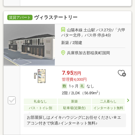
ヴィラステートリー
賃貸アパート
山陽本線 土山駅 バス27分/「六甲
バター北停」バス停 停歩4分
新築 / 2階建
兵庫県加古郡稲美町国岡
7.95
万円
管理費4,000円
1ヶ月
なし
2
2階 / 2LDK（56.89m
）
礼金なし
新築
二人暮らし
バス・トイレ別
駐車場(近隣含)
インターネット無料
お部屋探しはメイキハウジングにお任せください☆エ
アコン付きで快適♪インターネット無料♪