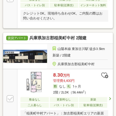
バス・トイレ別
駐車場(近隣含)
インターネット無料
クレジットOK。現地待ち合わせOK。ご内覧の際はお
問い合わせください。
兵庫県加古郡稲美町中村 2階建
賃貸アパート
山陽本線 東加古川駅 徒歩3.5km
新築 / 2階建
兵庫県加古郡稲美町中村
8.30
万円
管理費4,400円
なし
1ヶ月
2
2階 / 2LDK（56.44m
）
敷金なし
更新料なし
新築
二人暮らし
バス・トイレ別
駐車場(近隣含)
「稲美町中村アパート」：加古郡稲美町エリアの新居