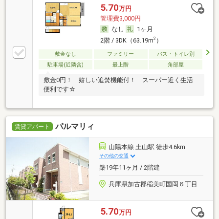
5.70
万円
管理費3,000円
なし
1ヶ月
2
2階 / 3DK（63.19m
）
敷金なし
ファミリー
バス・トイレ別
駐車場(近隣含)
最上階
角部屋
敷金0円！ 嬉しい追焚機能付！ スーパー近く生活
便利です☆
パルマリィ
賃貸アパート
山陽本線 土山駅 徒歩4.6km
その他の交通
築19年11ヶ月 / 2階建
兵庫県加古郡稲美町国岡６丁目
5.70
万円