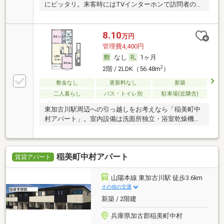
にピッタリ。来客時にはTVインターホンで訪問者の顔
を
8.10
万円
管理費4,400円
なし
1ヶ月
2
2階 / 2LDK（56.48m
）
敷金なし
更新料なし
新築
二人暮らし
バス・トイレ別
駐車場(近隣含)
東加古川駅周辺への引っ越しをお考えなら「稲美町中
村アパート」。室内設備は洗面所独立・浴室乾燥機な
ど充
稲美町中村アパート
賃貸アパート
山陽本線 東加古川駅 徒歩3.6km
その他の交通
新築 / 2階建
兵庫県加古郡稲美町中村