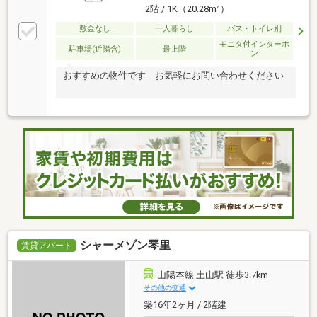
2
2階 / 1K（20.28m
）
敷金なし
一人暮らし
バス・トイレ別
モニタ付インターホ
駐車場(近隣含)
最上階
ン
おすすめの物件です お気軽にお問い合わせください
シャーメゾン琴里
賃貸アパート
山陽本線 土山駅 徒歩3.7km
その他の交通
築16年2ヶ月 / 2階建