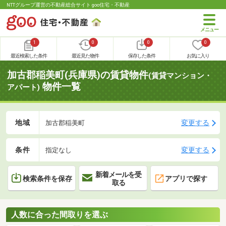
NTTグループ運営の不動産総合サイト goo住宅・不動産
1
0
0
0
最近検索した条件
最近見た物件
保存した条件
お気に入り
加古郡稲美町(兵庫県)の賃貸物件
(賃貸マンション・
物件一覧
アパート)
地域
変更する
加古郡稲美町
条件
変更する
指定なし
新着メールを受
検索条件を保存
アプリで探す
取る
人数に合った間取りを選ぶ