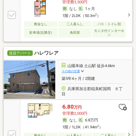
管理費3,500円
なし
1ヶ月
2
1階 / 2LDK（50.3m
）
敷金なし
二人暮らし
バス・トイレ別
モニタ付インターホ
駐車場(近隣含)
角部屋
ン
ハレワレア
賃貸アパート
山陽本線 土山駅 徒歩4.6km
その他の交通
築5年4ヶ月 / 2階建
兵庫県加古郡稲美町国岡 ６丁
目
6.80
万円
管理費2,000円
なし
6.8万円
2
1階 / 1LDK（41.94m
）
敷金なし
一人暮らし
二人暮らし