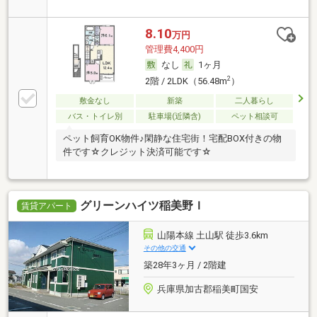
8.10
万円
管理費4,400円
なし
1ヶ月
2
2階 / 2LDK（56.48m
）
敷金なし
新築
二人暮らし
バス・トイレ別
駐車場(近隣含)
ペット相談可
ペット飼育OK物件♪閑静な住宅街！宅配BOX付きの物
件です☆クレジット決済可能です☆
グリーンハイツ稲美野Ｉ
賃貸アパート
山陽本線 土山駅 徒歩3.6km
その他の交通
築28年3ヶ月 / 2階建
兵庫県加古郡稲美町国安