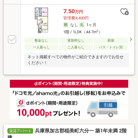
7.50
万円
管理費4,400円
なし
1ヶ月
2
1階 / 1LDK（44.7m
）
敷金なし
更新料なし
新築
一人暮らし
二人暮らし
バス・トイレ別
ネット掲載すべての物件がご紹介できますのでお任せ
ください！
兵庫県加古郡稲美町六分一 築1年未満 2階
賃貸アパート
建