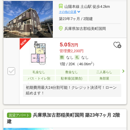
山陽本線 土山駅 徒歩4.2km
その他の交通
築23年7ヶ月 / 2階建
兵庫県加古郡稲美町国岡
5.05
万円
管理費2,200円
なし
なし
2
1階 / 2DK（46.06m
）
礼金なし
敷金なし
二人暮らし
バス・トイレ別
駐車場(近隣含)
角部屋
初期費用最大24分割可能！クレジット決済可！ローン
組めます！
兵庫県加古郡稲美町国岡 築23年7ヶ月 2階
賃貸アパート
建