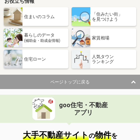
お役立ち情報
「住みたい街」
住まいのコラム
を見つけよう
暮らしのデータ
家賃相場
(補助金・助成金情報)
人気タウン
住宅ローン
ランキング
ページトップに戻る
goo住宅・不動産
アプリ
大手不動産サイト
物件
の
を