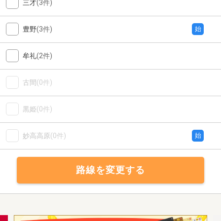
三才
(3件)
豊野
(3件)
始
牟礼
(2件)
古間
(0件)
黒姫
(0件)
妙高高原
(0件)
始
路線を変更する