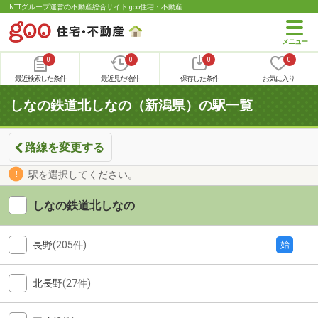
NTTグループ運営の不動産総合サイト goo住宅・不動産
0
0
0
0
最近検索した条件
最近見た物件
保存した条件
お気に入り
しなの鉄道北しなの（新潟県）の駅一覧
路線を変更する
駅を選択してください。
しなの鉄道北しなの
長野
(205件)
始
北長野
(27件)