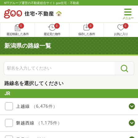
NTTグループ運営の不動産総合サイト goo住宅・不動産
0
0
0
0
最近検索した条件
最近見た物件
保存した条件
お気に入り
新潟県の路線一覧
路線名を選択してください
JR
上越線
（6,476件）
磐越西線
（1,175件）