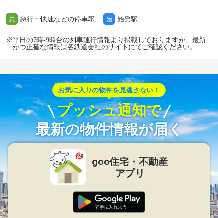
急行・快速などの停車駅
始発駅
急
始
※平日の7時-9時台の列車運行情報より掲載しておりますが、最新
かつ正確な情報は各鉄道会社のサイトにてご確認ください。
お気に入りの物件を見逃さない！
プッシュ通知で
最新の物件情報が届く
goo住宅・不動産
アプリ