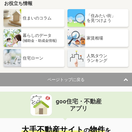
お役立ち情報
「住みたい街」
住まいのコラム
を見つけよう
暮らしのデータ
家賃相場
(補助金・助成金情報)
人気タウン
住宅ローン
ランキング
ページトップに戻る
goo住宅・不動産
アプリ
大手不動産サイト
物件
の
を