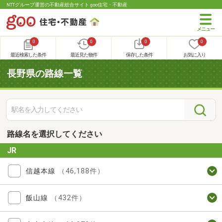
NTTグループ運営の不動産総合サイト goo住宅・不動産
0
0
0
0
最近検索した条件
最近見た物件
保存した条件
お気に入り
長野県の路線一覧
路線名を選択してください
JR
信越本線
（46,188件）
飯山線
（432件）