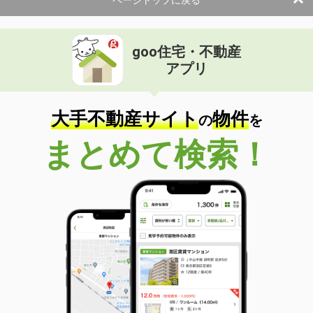
ページトップに戻る
goo住宅・不動産
アプリ
大手不動産サイト
物件
の
を
まとめて検索！