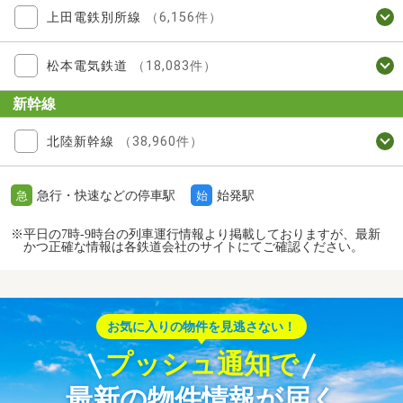
上田電鉄別所線
（6,156件）
松本電気鉄道
（18,083件）
新幹線
北陸新幹線
（38,960件）
急行・快速などの停車駅
始発駅
急
始
※平日の7時-9時台の列車運行情報より掲載しておりますが、最新
かつ正確な情報は各鉄道会社のサイトにてご確認ください。
お気に入りの物件を見逃さない！
プッシュ通知で
最新の物件情報が届く