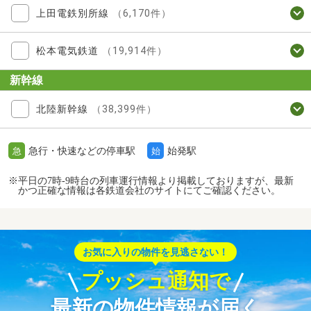
上田電鉄別所線
（6,170件）
松本電気鉄道
（19,914件）
新幹線
北陸新幹線
（38,399件）
急行・快速などの停車駅
始発駅
急
始
※平日の7時-9時台の列車運行情報より掲載しておりますが、最新
かつ正確な情報は各鉄道会社のサイトにてご確認ください。
お気に入りの物件を見逃さない！
プッシュ通知で
最新の物件情報が届く