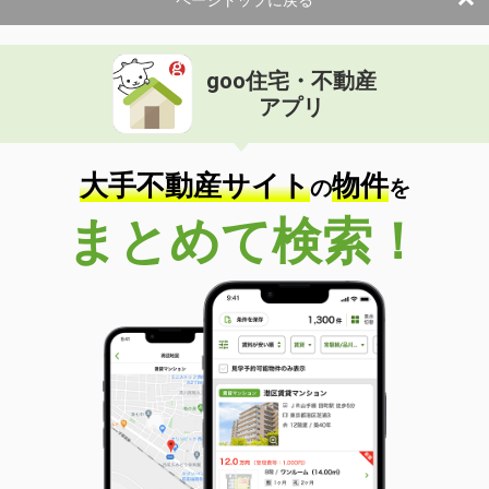
ページトップに戻る
goo住宅・不動産
アプリ
大手不動産サイト
物件
の
を
まとめて検索！