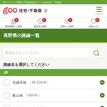
NTTグループ運営の不動産総合サイト goo住宅・不動産
0
0
0
0
最近検索した条件
最近見た物件
保存した条件
お気に入り
長野県の路線一覧
路線名を選択してください
JR
信越本線
（45,536件）
飯山線
（400件）