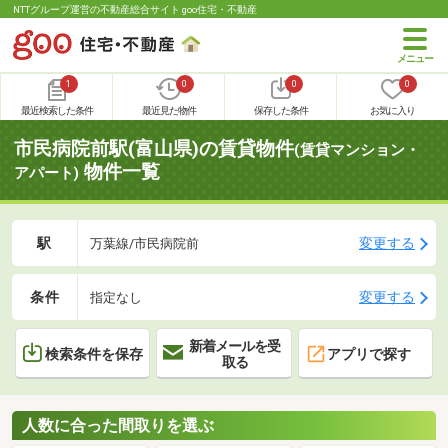
NTTグループ運営の不動産総合サイト goo住宅・不動産
1
0
0
0
最近検索した条件
最近見た物件
保存した条件
お気に入り
市民病院前駅(富山県)の賃貸物件
(賃貸マンション・
物件一覧
アパート)
駅
変更する
万葉線/市民病院前
条件
変更する
指定なし
新着メールを受
検索条件を保存
アプリで探す
取る
人数に合った間取りを選ぶ