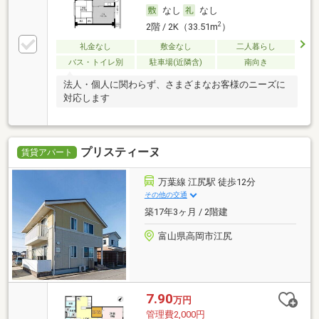
なし
なし
2
2階 / 2K（33.51m
）
礼金なし
敷金なし
二人暮らし
バス・トイレ別
駐車場(近隣含)
南向き
法人・個人に関わらず、さまざまなお客様のニーズに
対応します
プリスティーヌ
賃貸アパート
万葉線 江尻駅 徒歩12分
その他の交通
築17年3ヶ月 / 2階建
富山県高岡市江尻
7.90
万円
管理費2,000円