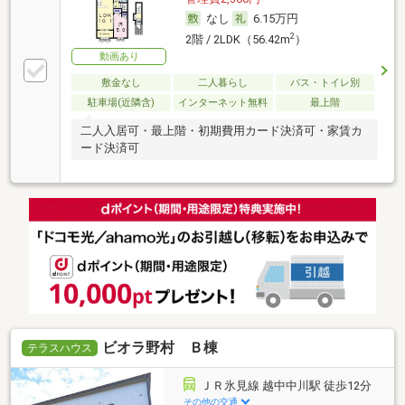
なし
6.15万円
2
2階 / 2LDK（56.42m
）
動画あり
敷金なし
二人暮らし
バス・トイレ別
駐車場(近隣含)
インターネット無料
最上階
二人入居可・最上階・初期費用カード決済可・家賃カ
ード決済可
ビオラ野村 Ｂ棟
テラスハウス
ＪＲ氷見線 越中中川駅 徒歩12分
その他の交通