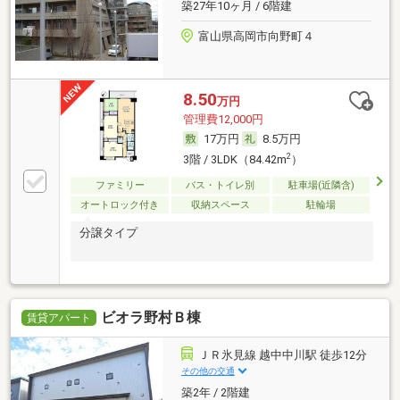
築27年10ヶ月 / 6階建
富山県高岡市向野町４
8.50
万円
管理費12,000円
17万円
8.5万円
2
3階 / 3LDK（84.42m
）
ファミリー
バス・トイレ別
駐車場(近隣含)
オートロック付き
収納スペース
駐輪場
分譲タイプ
ビオラ野村Ｂ棟
賃貸アパート
ＪＲ氷見線 越中中川駅 徒歩12分
その他の交通
築2年 / 2階建