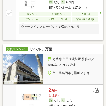
なし
6万円
2
1階 / ワンルーム（27.24m
）
敷金なし
更新料なし
一人暮らし
ワンルーム
バス・トイレ別
駐車場(近隣含)
ウォークインクローゼットで収納たっぷり
リベルテ万葉
賃貸マンション
万葉線 市民病院前駅 徒歩23分
築37年6ヶ月 / 2階建
富山県高岡市守護町２丁目
2
万円
管理費-
なし
なし
2
2階 / 1K（19.04m
）