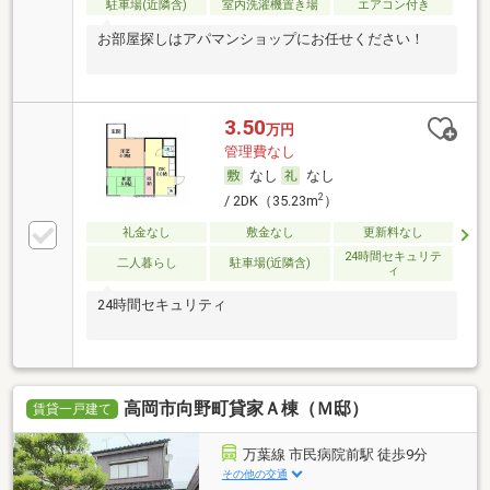
駐車場(近隣含)
室内洗濯機置き場
エアコン付き
お部屋探しはアパマンショップにお任せください！
3.50
万円
管理費なし
なし
なし
2
/ 2DK（35.23m
）
礼金なし
敷金なし
更新料なし
24時間セキュリテ
二人暮らし
駐車場(近隣含)
ィ
24時間セキュリティ
高岡市向野町貸家Ａ棟（Ｍ邸）
賃貸一戸建て
万葉線 市民病院前駅 徒歩9分
その他の交通