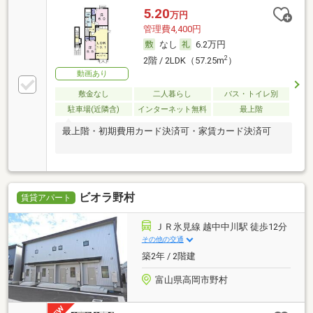
5.20
万円
管理費4,400円
なし
6.2万円
2
2階 / 2LDK（57.25m
）
動画あり
敷金なし
二人暮らし
バス・トイレ別
駐車場(近隣含)
インターネット無料
最上階
最上階・初期費用カード決済可・家賃カード決済可
ビオラ野村
賃貸アパート
ＪＲ氷見線 越中中川駅 徒歩12分
その他の交通
築2年 / 2階建
富山県高岡市野村