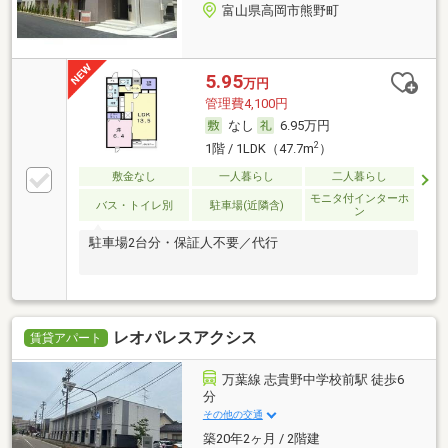
富山県高岡市熊野町
5.95
万円
管理費4,100円
なし
6.95万円
2
1階 / 1LDK（47.7m
）
敷金なし
一人暮らし
二人暮らし
モニタ付インターホ
バス・トイレ別
駐車場(近隣含)
ン
駐車場2台分・保証人不要／代行
レオパレスアクシス
賃貸アパート
万葉線 志貴野中学校前駅 徒歩6
分
その他の交通
築20年2ヶ月 / 2階建