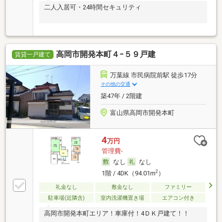
二人入居可・24時間セキュリティ
高岡市開発本町４−５９戸建
賃貸一戸建て
万葉線 市民病院前駅 徒歩17分
その他の交通
築47年 / 2階建
富山県高岡市開発本町
4
万円
管理費-
なし
なし
2
1階 / 4DK（94.01m
）
礼金なし
敷金なし
ファミリー
駐車場(近隣含)
室内洗濯機置き場
エアコン付き
高岡市開発本町エリア！車庫付！4ＤＫ戸建て！！