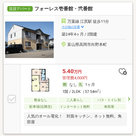
フォーレス壱番館・弐番館
賃貸アパート
万葉線 江尻駅 徒歩11分
その他の交通
築24年4ヶ月 / 2階建
富山県高岡市向野本町
5.40
万円
管理費4,000円
なし
1ヶ月
2
1階 / 2LDK（57.54m
）
敷金なし
二人暮らし
バス・トイレ別
駐車場(近隣含)
インターネット無料
角部屋
人気のオール電化！ 対面キッチン、ネット無料。角
部屋