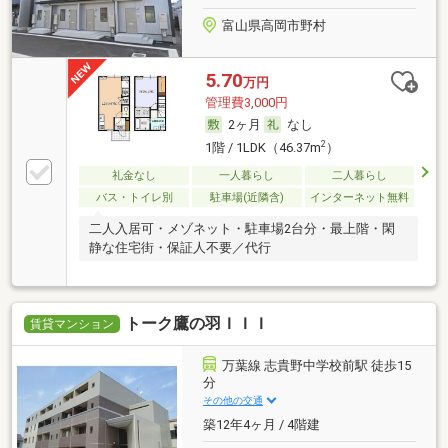
富山県高岡市野村
5.70
万円
管理費3,000円
2ヶ月
なし
2
1階 / 1LDK（46.37m
）
礼金なし
一人暮らし
二人暮らし
バス・トイレ別
駐車場(近隣含)
インターネット無料
二人入居可・メゾネット・駐車場2台分・最上階・閑
静な住宅街・保証人不要／代行
トーク鷹の羽ＩＩＩ
賃貸マンション
万葉線 志貴野中学校前駅 徒歩15
分
その他の交通
築12年4ヶ月 / 4階建