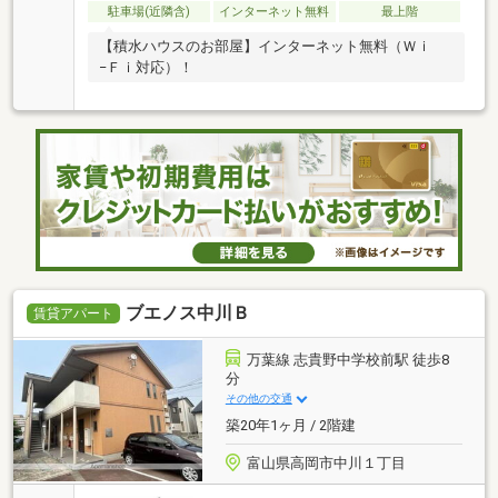
駐車場(近隣含)
インターネット無料
最上階
【積水ハウスのお部屋】インターネット無料（Ｗｉ
−Ｆｉ対応）！
ブエノス中川Ｂ
賃貸アパート
万葉線 志貴野中学校前駅 徒歩8
分
その他の交通
築20年1ヶ月 / 2階建
富山県高岡市中川１丁目