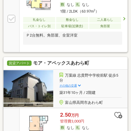
なし
なし
2
1階 / 2LDK（63.97m
）
礼金なし
敷金なし
二人暮らし
バス・トイレ別
駐車場(近隣含)
角部屋
Ｐ2台無料。角部屋、全室洋室
モア・アペックスあわら町
賃貸アパート
万葉線 志貴野中学校前駅 徒歩5
分
その他の交通
築31年10ヶ月 / 2階建
富山県高岡市あわら町
2.50
万円
管理費3,000円
なし
なし