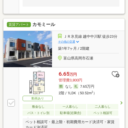
カモミール
賃貸アパート
ＪＲ氷見線 越中中川駅 徒歩23分
その他の交通
築1年7ヶ月 / 2階建
富山県高岡市石瀬
6.65
万円
管理費3,800円
なし
7.65万円
2
2階 / 1LDK（50.52m
）
動画あり
敷金なし
一人暮らし
二人暮らし
バス・トイレ別
駐車場(近隣含)
ペット相談可
ペット相談可・最上階・初期費用カード決済可・家賃
カード決済可