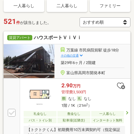
一人暮らし
二人暮らし
ファミリー
521
件
が該当しました。
ハウスポートＶｉＶｉ
賃貸アパート
万葉線 市民病院前駅 徒歩18分
その他の交通
築29年6ヶ月 / 2階建
富山県高岡市開発本町
2.90
万円
管理費3,500円
なし
なし
2
1階 / 1K（21m
）
礼金なし
敷金なし
一人暮らし
バス・トイレ別
駐車場(近隣含)
インターネット無料
【トクトクくん】初期費用10万未満契約可（指定保証