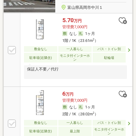
富山県高岡市中川１
5.70
万円
管理費7,000円
なし
1ヶ月
2
1階 / 1K（23.61m
）
敷金なし
一人暮らし
バス・トイレ別
モニタ付インターホ
駐車場(近隣含)
駐輪場
ン
保証人不要／代行
6
万円
管理費7,000円
なし
1ヶ月
2
2階 / 1K（28.02m
）
敷金なし
一人暮らし
バス・トイレ別
モニタ付インターホ
駐車場(近隣含)
最上階
ン