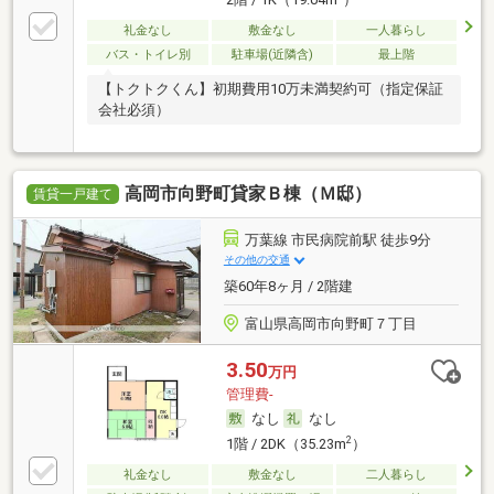
礼金なし
敷金なし
一人暮らし
バス・トイレ別
駐車場(近隣含)
最上階
【トクトクくん】初期費用10万未満契約可（指定保証
会社必須）
高岡市向野町貸家Ｂ棟（Ｍ邸）
賃貸一戸建て
万葉線 市民病院前駅 徒歩9分
その他の交通
築60年8ヶ月 / 2階建
富山県高岡市向野町７丁目
3.50
万円
管理費-
なし
なし
2
1階 / 2DK（35.23m
）
礼金なし
敷金なし
二人暮らし