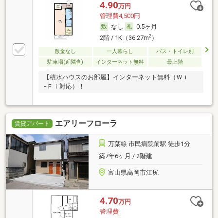
4.90
万円
管理費4,500円
なし
0.5ヶ月
2
2階 / 1K（36.27m
）
敷金なし
一人暮らし
バス・トイレ別
駐車場(近隣含)
インターネット無料
最上階
【積水ハウスのお部屋】インターネット無料（Ｗｉ
−Ｆｉ対応）！
エアリーフローラ
賃貸アパート
万葉線 市民病院前駅 徒歩1分
築7年6ヶ月 / 2階建
富山県高岡市江尻
4.70
万円
管理費-