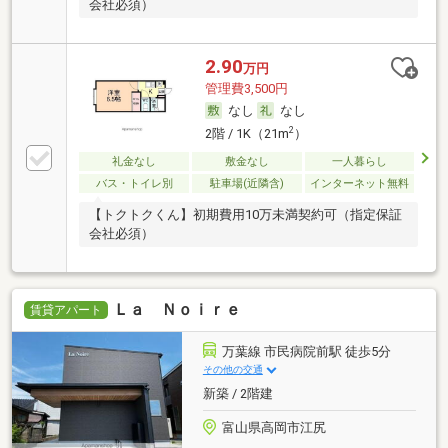
会社必須）
2.90
万円
管理費3,500円
なし
なし
2
2階 / 1K（21m
）
礼金なし
敷金なし
一人暮らし
バス・トイレ別
駐車場(近隣含)
インターネット無料
【トクトクくん】初期費用10万未満契約可（指定保証
会社必須）
Ｌａ Ｎｏｉｒｅ
賃貸アパート
万葉線 市民病院前駅 徒歩5分
その他の交通
新築 / 2階建
富山県高岡市江尻