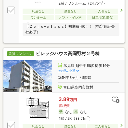
2
2階 / ワンルーム（24.75m
）
礼金なし
敷金なし
一人暮らし
ワンルーム
バス・トイレ別
駐車場(近隣含)
【Ｚｅｒｏ−ｃｌａｓｓ】初期費用0！！（指定保証会
社必須）
ビレッジハウス高岡野村２号棟
賃貸マンション
氷見線 越中中川駅 徒歩16分
その他の交通
築54年8ヶ月 / 5階建
富山県高岡市野村
3.89
万円
管理費-
なし
なし
2
1階 / 2K（33.51m
）
礼金なし
敷金なし
二人暮らし