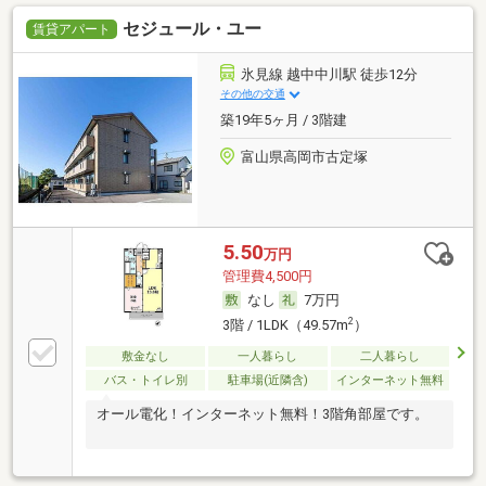
セジュール・ユー
賃貸アパート
氷見線 越中中川駅 徒歩12分
その他の交通
築19年5ヶ月 / 3階建
富山県高岡市古定塚
5.50
万円
管理費4,500円
なし
7万円
2
3階 / 1LDK（49.57m
）
敷金なし
一人暮らし
二人暮らし
バス・トイレ別
駐車場(近隣含)
インターネット無料
オール電化！インターネット無料！3階角部屋です。