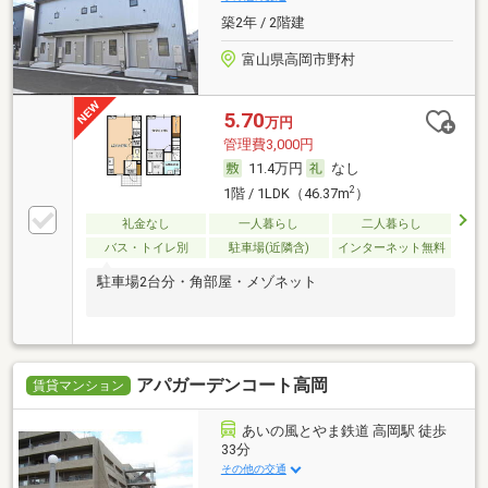
築2年 / 2階建
富山県高岡市野村
5.70
万円
管理費3,000円
11.4万円
なし
2
1階 / 1LDK（46.37m
）
礼金なし
一人暮らし
二人暮らし
バス・トイレ別
駐車場(近隣含)
インターネット無料
駐車場2台分・角部屋・メゾネット
アパガーデンコート高岡
賃貸マンション
あいの風とやま鉄道 高岡駅 徒歩
33分
その他の交通