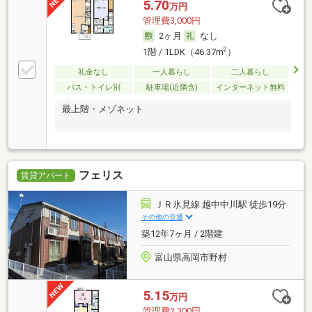
5.70
万円
管理費3,000円
2ヶ月
なし
2
1階 / 1LDK（46.37m
）
礼金なし
一人暮らし
二人暮らし
バス・トイレ別
駐車場(近隣含)
インターネット無料
最上階・メゾネット
フェリス
賃貸アパート
ＪＲ氷見線 越中中川駅 徒歩19分
その他の交通
築12年7ヶ月 / 2階建
富山県高岡市野村
5.15
万円
管理費2,300円