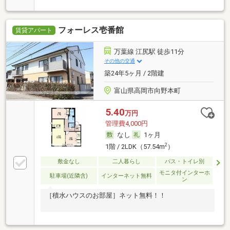
フォーレス壱番館
賃貸アパート
万葉線 江尻駅 徒歩11分
その他の交通
築24年5ヶ月 / 2階建
富山県高岡市向野本町
5.40
万円
管理費4,000円
なし
1ヶ月
2
1階 / 2LDK（57.54m
）
敷金なし
二人暮らし
バス・トイレ別
モニタ付インターホ
駐車場(近隣含)
インターネット無料
ン
［積水ハウスのお部屋］ネット無料！！