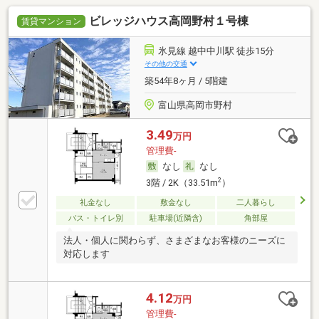
ビレッジハウス高岡野村１号棟
賃貸マンション
氷見線 越中中川駅 徒歩15分
その他の交通
築54年8ヶ月 / 5階建
富山県高岡市野村
3.49
万円
管理費-
なし
なし
2
3階 / 2K（33.51m
）
礼金なし
敷金なし
二人暮らし
バス・トイレ別
駐車場(近隣含)
角部屋
法人・個人に関わらず、さまざまなお客様のニーズに
対応します
4.12
万円
管理費-