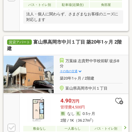
バス・トイレ別
駐車場(近隣含)
角部屋
法人・個人に関わらず、さまざまなお客様のニーズに
対応します
富山県高岡市中川１丁目 築20年1ヶ月 2階
賃貸アパート
建
万葉線 志貴野中学校前駅 徒歩8
分
その他の交通
築20年1ヶ月 / 2階建
富山県高岡市中川１丁目
4.90
万円
管理費4,500円
なし
0.5ヶ月
2
2階 / 1K（36.27m
）
敷金なし
一人暮らし
バス・トイレ別