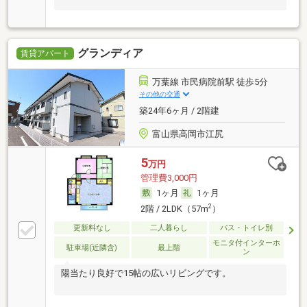
グランディア
賃貸アパート
万葉線 市民病院前駅 徒歩5分
その他の交通
築24年6ヶ月 / 2階建
富山県高岡市江尻
5
万円
管理費3,000円
1ヶ月
1ヶ月
2
2階 / 2LDK（57m
）
更新料なし
二人暮らし
バス・トイレ別
モニタ付インターホ
駐車場(近隣含)
最上階
ン
陽当たり良好で15帖の広いリビングです。