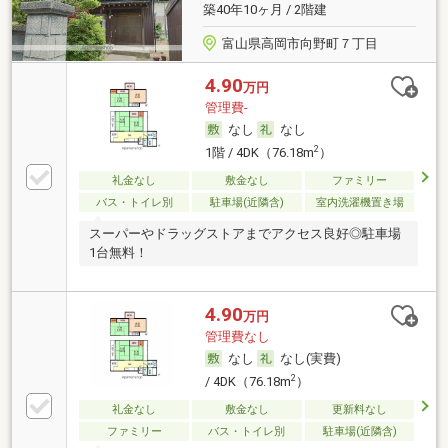
築40年10ヶ月 / 2階建
富山県高岡市向野町７丁目
4.90
万円
管理費-
なし
なし
2
1階 / 4DK（76.18m
）
礼金なし
敷金なし
ファミリー
バス・トイレ別
駐車場(近隣含)
室内洗濯機置き場
スーパーやドラッグストアまでアクセス良好◎駐車場
1台無料！
4.90
万円
管理費なし
なし
なし(実費)
2
/ 4DK（76.18m
）
礼金なし
敷金なし
更新料なし
ファミリー
バス・トイレ別
駐車場(近隣含)