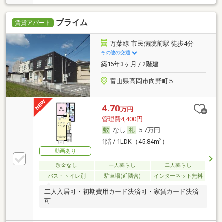
プライム
賃貸アパート
万葉線 市民病院前駅 徒歩4分
その他の交通
築16年3ヶ月 / 2階建
富山県高岡市向野町５
4.70
万円
管理費4,400円
なし
5.7万円
2
1階 / 1LDK（45.84m
）
動画あり
敷金なし
一人暮らし
二人暮らし
バス・トイレ別
駐車場(近隣含)
インターネット無料
二人入居可・初期費用カード決済可・家賃カード決済
可