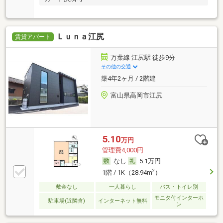
Ｌｕｎａ江尻
賃貸アパート
万葉線 江尻駅 徒歩9分
その他の交通
築4年2ヶ月 / 2階建
富山県高岡市江尻
5.10
万円
管理費4,000円
なし
5.1万円
2
1階 / 1K（28.94m
）
敷金なし
一人暮らし
バス・トイレ別
モニタ付インターホ
駐車場(近隣含)
インターネット無料
ン