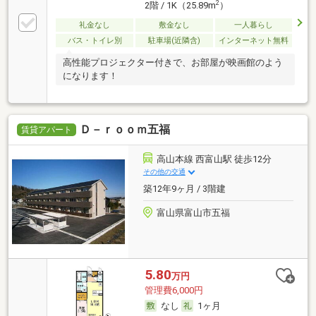
2
2階 / 1K（25.89m
）
礼金なし
敷金なし
一人暮らし
バス・トイレ別
駐車場(近隣含)
インターネット無料
高性能プロジェクター付きで、お部屋が映画館のよう
になります！
Ｄ－ｒｏｏｍ五福
賃貸アパート
高山本線 西富山駅 徒歩12分
その他の交通
築12年9ヶ月 / 3階建
富山県富山市五福
5.80
万円
管理費6,000円
なし
1ヶ月