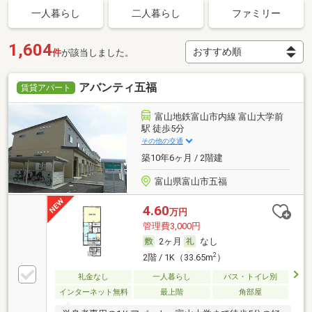
一人暮らし
二人暮らし
ファミリー
1,604
件
が該当しました。
アバンティ五福
賃貸アパート
富山地鉄富山市内線 富山大学前
駅 徒歩5分
その他の交通
築10年6ヶ月 / 2階建
富山県富山市五福
4.60
万円
管理費3,000円
2ヶ月
なし
2
2階 / 1K（33.65m
）
礼金なし
一人暮らし
バス・トイレ別
インターネット無料
最上階
角部屋