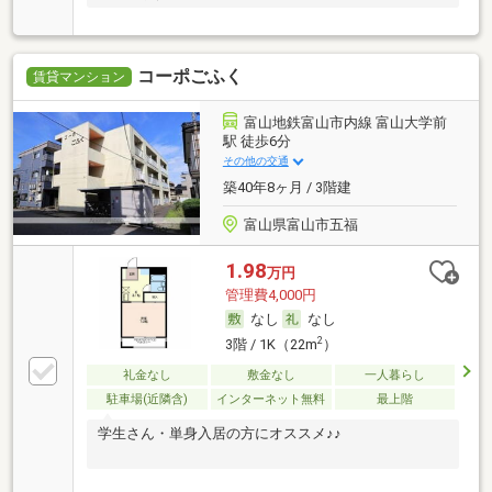
コーポごふく
賃貸マンション
富山地鉄富山市内線 富山大学前
駅 徒歩6分
その他の交通
築40年8ヶ月 / 3階建
富山県富山市五福
1.98
万円
管理費4,000円
なし
なし
2
3階 / 1K（22m
）
礼金なし
敷金なし
一人暮らし
駐車場(近隣含)
インターネット無料
最上階
学生さん・単身入居の方にオススメ♪♪