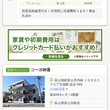
ワンルーム
最上階
角部屋
前面道路融雪付き！共用部に洗濯機有ります！敷金・
礼金0♪
コーポ神通
賃貸マンション
富山地鉄富山市内線 トヨタＧス
クエア五福駅 徒歩18分
その他の交通
築40年6ヶ月 / 3階建
富山県富山市駒見