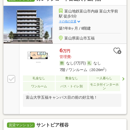
富山地鉄富山市内線 富山大学前
駅 徒歩5分
その他の交通
築1年8ヶ月 / 8階建
富山県富山市五福
6
万円
管理費-
なし(7万円)
なし
2
7階 / ワンルーム（20.26m
）
礼金なし
敷金なし
一人暮らし
モニタ付インターホ
ワンルーム
バス・トイレ別
ン
富山大学五福キャンパス目の前の好立地！
サントピア桜谷
賃貸マンション