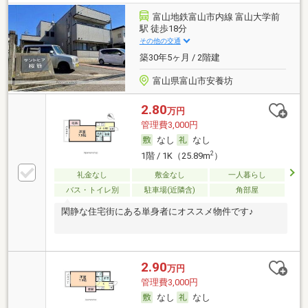
富山地鉄富山市内線 富山大学前
駅 徒歩18分
その他の交通
築30年5ヶ月 / 2階建
富山県富山市安養坊
2.80
万円
管理費3,000円
なし
なし
2
1階 / 1K（25.89m
）
礼金なし
敷金なし
一人暮らし
バス・トイレ別
駐車場(近隣含)
角部屋
閑静な住宅街にある単身者にオススメ物件です♪
2.90
万円
管理費3,000円
なし
なし