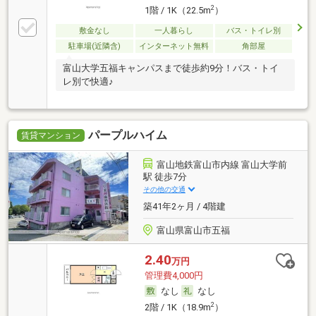
2
1階 / 1K（22.5m
）
敷金なし
一人暮らし
バス・トイレ別
駐車場(近隣含)
インターネット無料
角部屋
富山大学五福キャンパスまで徒歩約9分！バス・トイ
レ別で快適♪
パープルハイム
賃貸マンション
富山地鉄富山市内線 富山大学前
駅 徒歩7分
その他の交通
築41年2ヶ月 / 4階建
富山県富山市五福
2.40
万円
管理費4,000円
なし
なし
2
2階 / 1K（18.9m
）