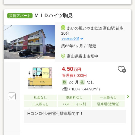
ＭＩＤハイツ駒見
賃貸アパート
あいの風とやま鉄道 富山駅 徒歩
20分
その他の交通
築65年5ヶ月 / 3階建
富山県富山市畑中
4.50
万円
管理費3,000円
2ヶ月
なし
2
2階 / 1LDK（44.98m
）
礼金なし
更新料なし
一人暮らし
二人暮らし
バス・トイレ別
駐車場(近隣含)
IHコンロ付♪融雪付駐車場です！