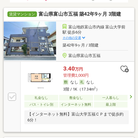
富山県富山市五福 築42年9ヶ月 3階建
賃貸マンション
富山地鉄富山市内線 富山大学前
駅 徒歩6分
その他の交通
築42年9ヶ月 / 3階建
富山県富山市五福
3.40
万円
管理費2,000円
なし
なし
2
3階 / 1K（17.34m
）
礼金なし
敷金なし
一人暮らし
バス・トイレ別
インターネット無料
最上階
【インターネット無料】富山大学五福ＣＰまで徒歩約
6分！