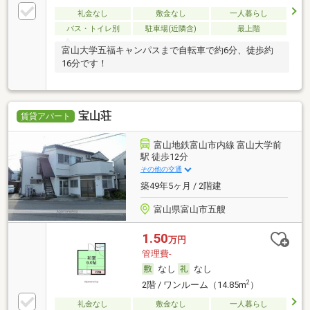
礼金なし
敷金なし
一人暮らし
バス・トイレ別
駐車場(近隣含)
最上階
富山大学五福キャンパスまで自転車で約6分、徒歩約
16分です！
宝山荘
賃貸アパート
富山地鉄富山市内線 富山大学前
駅 徒歩12分
その他の交通
築49年5ヶ月 / 2階建
富山県富山市五艘
1.50
万円
管理費-
なし
なし
2
2階 / ワンルーム（14.85m
）
礼金なし
敷金なし
一人暮らし