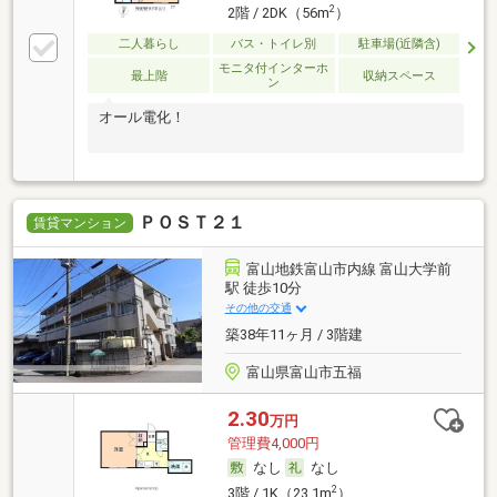
2
2階 / 2DK（56m
）
二人暮らし
バス・トイレ別
駐車場(近隣含)
モニタ付インターホ
最上階
収納スペース
ン
オール電化！
ＰＯＳＴ２１
賃貸マンション
富山地鉄富山市内線 富山大学前
駅 徒歩10分
その他の交通
築38年11ヶ月 / 3階建
富山県富山市五福
2.30
万円
管理費4,000円
なし
なし
2
3階 / 1K（23.1m
）