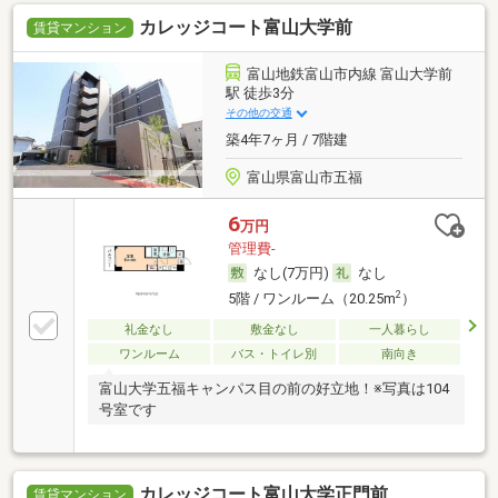
カレッジコート富山大学前
賃貸マンション
富山地鉄富山市内線 富山大学前
駅 徒歩3分
その他の交通
築4年7ヶ月 / 7階建
富山県富山市五福
6
万円
管理費-
なし(7万円)
なし
2
5階 / ワンルーム（20.25m
）
礼金なし
敷金なし
一人暮らし
ワンルーム
バス・トイレ別
南向き
富山大学五福キャンパス目の前の好立地！※写真は104
号室です
カレッジコート富山大学正門前
賃貸マンション