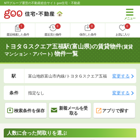
NTTグループ運営の不動産総合サイト goo住宅・不動産
1
0
0
0
最近検索した条件
最近見た物件
保存した条件
お気に入り
トヨタＧスクエア五福駅(富山県)の賃貸物件
(賃貸
物件一覧
マンション・アパート)
駅
変更する
富山地鉄富山市内線/トヨタＧスクエア五福
条件
変更する
指定なし
新着メールを受
検索条件を保存
アプリで探す
取る
人数に合った間取りを選ぶ