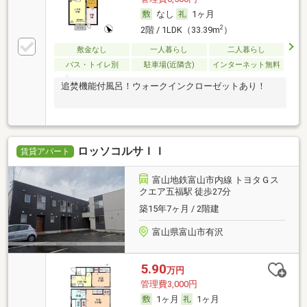
なし
1ヶ月
2
2階 / 1LDK（33.39m
）
敷金なし
一人暮らし
二人暮らし
バス・トイレ別
駐車場(近隣含)
インターネット無料
追焚機能付風呂！ウォークインクローゼットあり！
ロッソコルサＩＩ
賃貸アパート
富山地鉄富山市内線 トヨタＧス
クエア五福駅 徒歩27分
築15年7ヶ月 / 2階建
富山県富山市有沢
5.90
万円
管理費3,000円
1ヶ月
1ヶ月