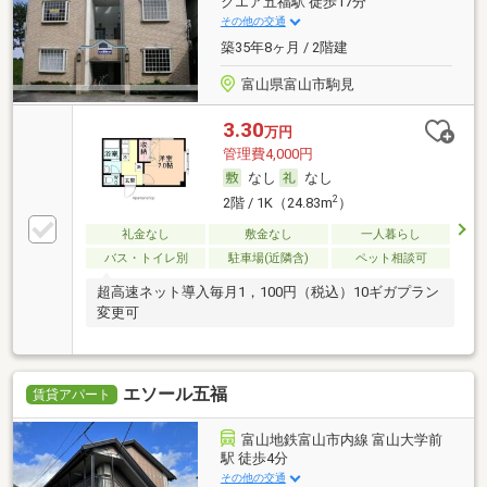
クエア五福駅 徒歩17分
その他の交通
築35年8ヶ月 / 2階建
富山県富山市駒見
3.30
万円
管理費4,000円
なし
なし
2
2階 / 1K（24.83m
）
礼金なし
敷金なし
一人暮らし
バス・トイレ別
駐車場(近隣含)
ペット相談可
超高速ネット導入毎月1，100円（税込）10ギガプラン
変更可
エソール五福
賃貸アパート
富山地鉄富山市内線 富山大学前
駅 徒歩4分
その他の交通