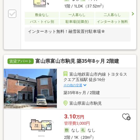
2
1階 / 1LDK（37.52m
）
敷金なし
一人暮らし
二人暮らし
バス・トイレ別
駐車場(近隣含)
インターネット無料
インターネット無料！融雪装置付駐車場☆
富山県富山市駒見 築35年8ヶ月 2階建
賃貸アパート
富山地鉄富山市内線 トヨタＧス
クエア五福駅 徒歩16分
その他の交通
築35年8ヶ月 / 2階建
富山県富山市駒見
3.10
万円
管理費3,000円
なし
なし
2
2階 / 1K（20m
）