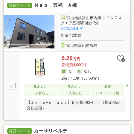
Ｎｅｏ 五福 Ａ棟
賃貸アパート
富山地鉄富山市内線 トヨタＧス
クエア五福駅 徒歩7分
その他の交通
新築 / 2階建
富山県富山市鵯島
6.20
万円
管理費4,000円
なし
なし
2
2階 / 1LDK（33.58m
）
礼金なし
敷金なし
新築
一人暮らし
二人暮らし
バス・トイレ別
【Ｚｅｒｏ−ｃｌａｓｓ】初期費用0円！！（指定保証
会社必須）
カーサリベルテ
賃貸アパート