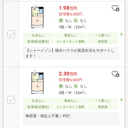
1.98
万円
管理費4,000円
なし
なし
2
1階 / 1K（22m
）
礼金なし
敷金なし
一人暮らし
駐車場(近隣含)
インターネット無料
角部屋
【シャーメゾン】積水ハウスが賃貸生活をサポートし
ます！
2.30
万円
管理費4,000円
なし
なし
2
2階 / 1K（22m
）
礼金なし
敷金なし
一人暮らし
駐車場(近隣含)
インターネット無料
角部屋
角部屋・保証人不要／代行