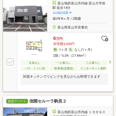
富山地鉄富山市内線 富山大学前
駅 徒歩14分
その他の交通
築3年8ヶ月 / 2階建
富山県富山市安養坊
6
万円
管理費4,000円
1ヶ月
なし(1ヶ月)
2
2階 / 1LDK（27.84m
）
礼金なし
一人暮らし
二人暮らし
バス・トイレ別
駐車場(近隣含)
インターネット無料
対面キッチンでリビングを見ながらお料理できます
信開セルーラ駒見２
賃貸アパート
富山地鉄富山市内線 トヨタＧス