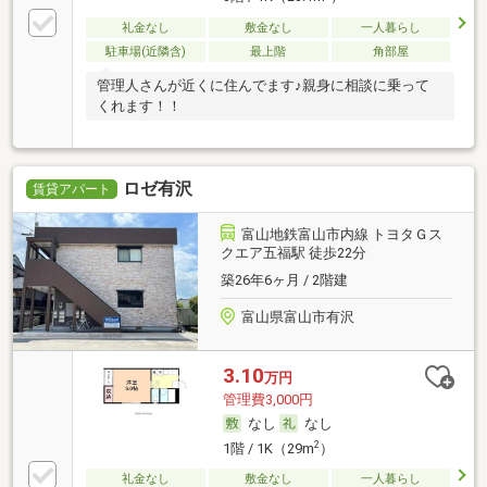
礼金なし
敷金なし
一人暮らし
駐車場(近隣含)
最上階
角部屋
管理人さんが近くに住んでます♪親身に相談に乗って
くれます！！
ロゼ有沢
賃貸アパート
富山地鉄富山市内線 トヨタＧス
クエア五福駅 徒歩22分
築26年6ヶ月 / 2階建
富山県富山市有沢
3.10
万円
管理費3,000円
なし
なし
2
1階 / 1K（29m
）
礼金なし
敷金なし
一人暮らし