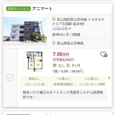
アニマート
賃貸マンション
富山地鉄富山市内線 トヨタＧス
クエア五福駅 徒歩8分
その他の交通
築9年4ヶ月 / 3階建
富山県富山市鵯島
7.50
万円
管理費8,000円
なし
2ヶ月
2
1階 / 1LDK（54.3m
）
敷金なし
一人暮らし
二人暮らし
バス・トイレ別
駐車場(近隣含)
インターネット無料
積水ハウス施工のオートロック高遮音システム採用物
件です♪