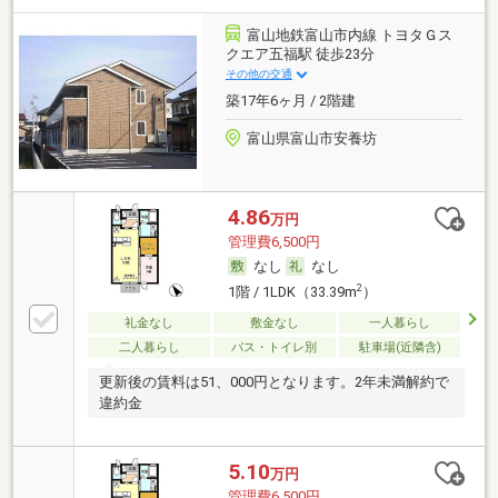
富山地鉄富山市内線 トヨタＧス
クエア五福駅 徒歩23分
その他の交通
築17年6ヶ月 / 2階建
富山県富山市安養坊
4.86
万円
管理費6,500円
なし
なし
2
1階 / 1LDK（33.39m
）
礼金なし
敷金なし
一人暮らし
二人暮らし
バス・トイレ別
駐車場(近隣含)
更新後の賃料は51、000円となります。2年未満解約で
違約金
5.10
万円
管理費6,500円