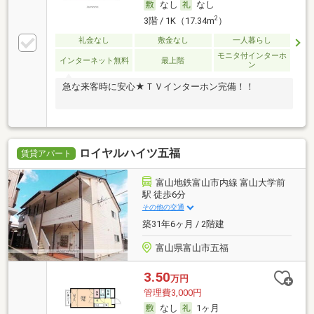
なし
なし
2
3階 / 1K（17.34m
）
礼金なし
敷金なし
一人暮らし
モニタ付インターホ
インターネット無料
最上階
ン
急な来客時に安心★ＴＶインターホン完備！！
ロイヤルハイツ五福
賃貸アパート
富山地鉄富山市内線 富山大学前
駅 徒歩6分
その他の交通
築31年6ヶ月 / 2階建
富山県富山市五福
3.50
万円
管理費3,000円
なし
1ヶ月