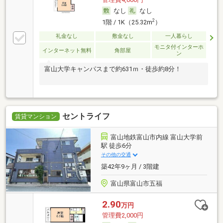
なし
なし
2
1階 / 1K（25.32m
）
礼金なし
敷金なし
一人暮らし
モニタ付インターホ
インターネット無料
角部屋
ン
富山大学キャンパスまで約631ｍ・徒歩約8分！
セントライフ
賃貸マンション
富山地鉄富山市内線 富山大学前
駅 徒歩6分
その他の交通
築42年9ヶ月 / 3階建
富山県富山市五福
2.90
万円
管理費2,000円