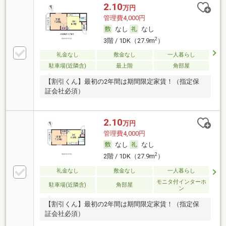
2.10
万円
管理費4,000円
なし
なし
2
3階 / 1DK（27.9m
）
礼金なし
敷金なし
一人暮らし
駐車場(近隣含)
最上階
角部屋
【割引くん】最初の2年間は期間限定家賃！（指定保
証会社必須）
2.10
万円
管理費4,000円
なし
なし
2
2階 / 1DK（27.9m
）
礼金なし
敷金なし
一人暮らし
モニタ付インターホ
駐車場(近隣含)
角部屋
ン
【割引くん】最初の2年間は期間限定家賃！（指定保
証会社必須）