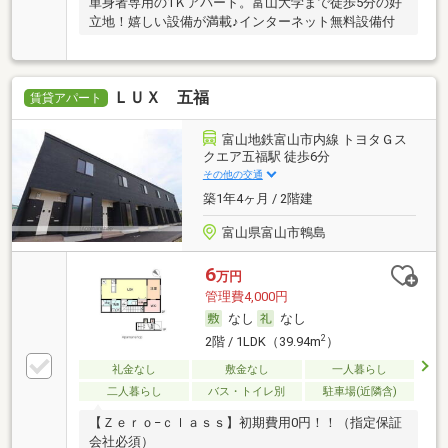
単身者専用の1Ｋアパート。富山大学まで徒歩5分の好
立地！嬉しい設備が満載♪インターネット無料設備付
ＬＵＸ 五福
賃貸アパート
富山地鉄富山市内線 トヨタＧス
クエア五福駅 徒歩6分
その他の交通
築1年4ヶ月 / 2階建
富山県富山市鵯島
6
万円
管理費4,000円
なし
なし
2
2階 / 1LDK（39.94m
）
礼金なし
敷金なし
一人暮らし
二人暮らし
バス・トイレ別
駐車場(近隣含)
【Ｚｅｒｏ−ｃｌａｓｓ】初期費用0円！！（指定保証
会社必須）