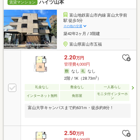
ハイツ山本
賃貸マンション
富山地鉄富山市内線 富山大学前
駅 徒歩5分
その他の交通
築42年2ヶ月 / 3階建
富山県富山市五福
2.20
万円
管理費4,000円
なし
なし
2
2階 / 1K（28.73m
）
礼金なし
敷金なし
一人暮らし
モニタ付インターホ
インターネット無料
角部屋
ン
富山大学キャンパスまで約631ｍ・徒歩約8分！
2.50
万円
管理費4,000円