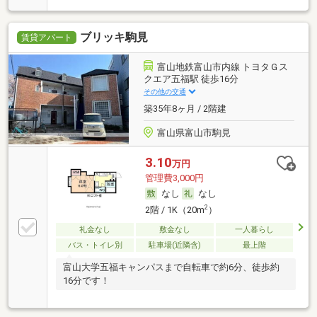
ブリッキ駒見
賃貸アパート
富山地鉄富山市内線 トヨタＧス
クエア五福駅 徒歩16分
その他の交通
築35年8ヶ月 / 2階建
富山県富山市駒見
3.10
万円
管理費3,000円
なし
なし
2
2階 / 1K（20m
）
礼金なし
敷金なし
一人暮らし
バス・トイレ別
駐車場(近隣含)
最上階
富山大学五福キャンパスまで自転車で約6分、徒歩約
16分です！