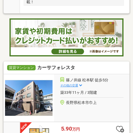
載！
カーサフォレスタ
賃貸マンション
篠ノ井線 松本駅 徒歩5分
その他の交通
築33年11ヶ月 / 3階建
長野県松本市巾上
5.90
万円