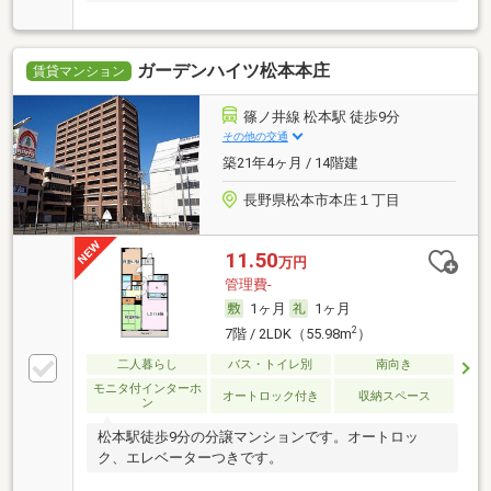
ガーデンハイツ松本本庄
賃貸マンション
篠ノ井線 松本駅 徒歩9分
その他の交通
築21年4ヶ月 / 14階建
長野県松本市本庄１丁目
11.50
万円
管理費-
1ヶ月
1ヶ月
2
7階 / 2LDK（55.98m
）
二人暮らし
バス・トイレ別
南向き
モニタ付インターホ
オートロック付き
収納スペース
ン
松本駅徒歩9分の分譲マンションです。オートロッ
ク、エレベーターつきです。