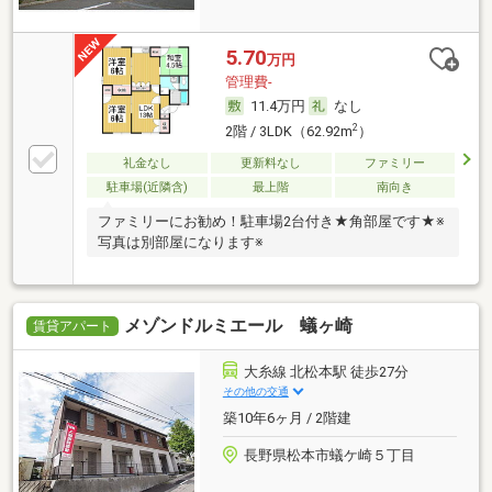
5.70
万円
管理費-
11.4万円
なし
2
2階 / 3LDK（62.92m
）
礼金なし
更新料なし
ファミリー
駐車場(近隣含)
最上階
南向き
ファミリーにお勧め！駐車場2台付き★角部屋です★※
写真は別部屋になります※
メゾンドルミエール 蟻ヶ崎
賃貸アパート
大糸線 北松本駅 徒歩27分
その他の交通
築10年6ヶ月 / 2階建
長野県松本市蟻ケ崎５丁目