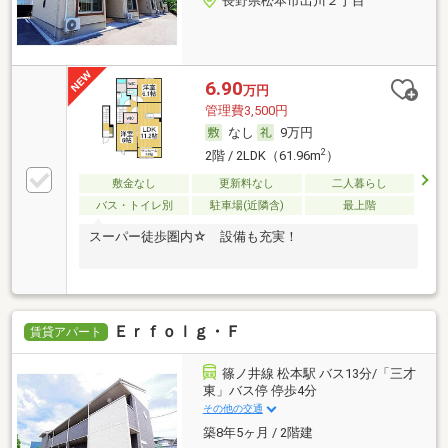
長野県松本市出川２丁目
6.90
万円
管理費3,500円
なし
9万円
2
2階 / 2LDK（61.96m
）
敷金なし
更新料なし
二人暮らし
バス・トイレ別
駐車場(近隣含)
最上階
スーパー徒歩圏内☆ 設備も充実！
Ｅｒｆｏｌｇ・Ｆ
賃貸アパート
篠ノ井線 松本駅 バス13分/「三才
東」バス停 停歩4分
その他の交通
築8年5ヶ月 / 2階建