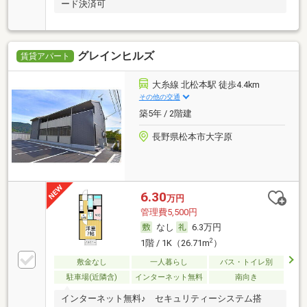
ード決済可
グレインヒルズ
賃貸アパート
大糸線 北松本駅 徒歩4.4km
その他の交通
築5年 / 2階建
長野県松本市大字原
6.30
万円
管理費5,500円
なし
6.3万円
2
1階 / 1K（26.71m
）
敷金なし
一人暮らし
バス・トイレ別
駐車場(近隣含)
インターネット無料
南向き
インターネット無料♪ セキュリティーシステム搭