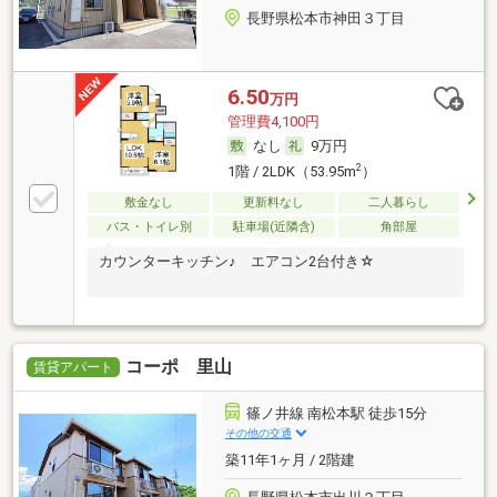
長野県松本市神田３丁目
6.50
万円
管理費4,100円
なし
9万円
2
1階 / 2LDK（53.95m
）
敷金なし
更新料なし
二人暮らし
バス・トイレ別
駐車場(近隣含)
角部屋
カウンターキッチン♪ エアコン2台付き☆
コーポ 里山
賃貸アパート
篠ノ井線 南松本駅 徒歩15分
その他の交通
築11年1ヶ月 / 2階建