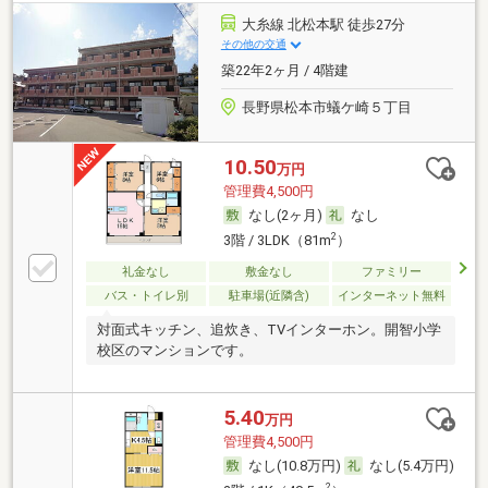
大糸線 北松本駅 徒歩27分
その他の交通
築22年2ヶ月 / 4階建
長野県松本市蟻ケ崎５丁目
10.50
万円
管理費4,500円
なし(2ヶ月)
なし
2
3階 / 3LDK（81m
）
礼金なし
敷金なし
ファミリー
バス・トイレ別
駐車場(近隣含)
インターネット無料
対面式キッチン、追炊き、TVインターホン。開智小学
校区のマンションです。
5.40
万円
管理費4,500円
なし(10.8万円)
なし(5.4万円)
2