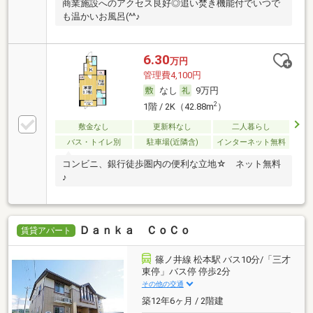
商業施設へのアクセス良好◎追い焚き機能付でいつで
も温かいお風呂(^^♪
6.30
万円
管理費4,100円
なし
9万円
2
1階 / 2K（42.88m
）
敷金なし
更新料なし
二人暮らし
バス・トイレ別
駐車場(近隣含)
インターネット無料
コンビニ、銀行徒歩圏内の便利な立地☆ ネット無料
♪
Ｄａｎｋａ ＣｏＣｏ
賃貸アパート
篠ノ井線 松本駅 バス10分/「三才
東停」バス停 停歩2分
その他の交通
築12年6ヶ月 / 2階建