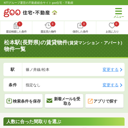
NTTグループ運営の不動産総合サイト goo住宅・不動産
1
0
0
0
最近検索した条件
最近見た物件
保存した条件
お気に入り
松本駅(長野県)の賃貸物件
(賃貸マンション・アパート)
物件一覧
駅
変更する
篠ノ井線/松本
条件
変更する
指定なし
新着メールを受
検索条件を保存
アプリで探す
取る
人数に合った間取りを選ぶ