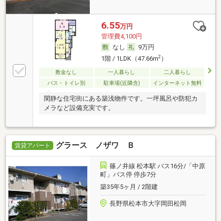
6.55
万円
管理費4,100円
なし
9万円
2
1階 / 1LDK（47.66m
）
敷金なし
一人暮らし
二人暮らし
バス・トイレ別
駐車場(近隣含)
インターネット無料
閑静な住宅街にある築浅物件です。一坪風呂や防犯カ
メラなど設備充実です。
グラース ノザワ Ｂ
賃貸アパート
篠ノ井線 松本駅 バス16分/「中原
町」バス停 停歩7分
築35年5ヶ月 / 2階建
長野県松本市大字岡田松岡