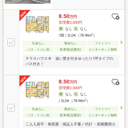
8.50
万円
管理費3,000円
なし
なし
2
1階 / 3LDK（78.96m
）
礼金なし
敷金なし
ファミリー
バス・トイレ別
駐車場(近隣含)
インターネット無料
テラスハウス☆ 追い焚き付きゆったり1坪タイプの
バス付き！
8.50
万円
管理費3,000円
なし
なし
2
/ 3LDK（78.96m
）
礼金なし
敷金なし
ファミリー
バス・トイレ別
駐車場(近隣含)
インターネット無料
二人入居可・角部屋・保証人不要／代行 ・初期費用カ