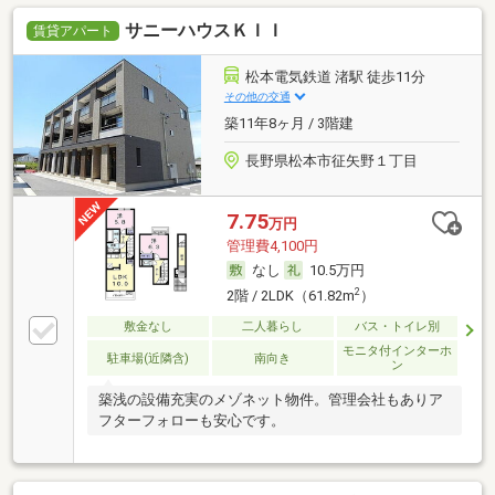
サニーハウスＫＩＩ
賃貸アパート
松本電気鉄道 渚駅 徒歩11分
その他の交通
築11年8ヶ月 / 3階建
長野県松本市征矢野１丁目
7.75
万円
管理費4,100円
なし
10.5万円
2
2階 / 2LDK（61.82m
）
敷金なし
二人暮らし
バス・トイレ別
モニタ付インターホ
駐車場(近隣含)
南向き
ン
築浅の設備充実のメゾネット物件。管理会社もありア
フターフォローも安心です。