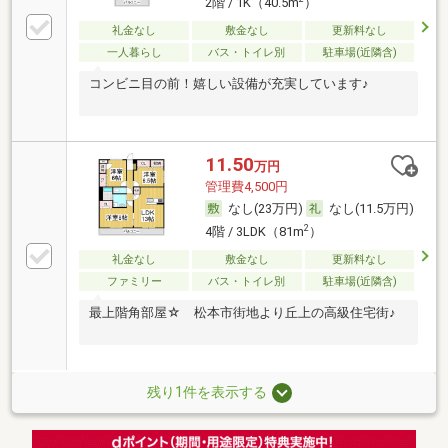
2階 / 1K（40.5m
）
礼金なし
敷金なし
更新料なし
一人暮らし
バス・トイレ別
駐車場(近隣含)
コンビニ目の前！嬉しい設備が充実しています♪
11.50
万円
管理費4,500円
なし(23万円)
なし(11.5万円)
2
4階 / 3LDK（81m
）
礼金なし
敷金なし
更新料なし
ファミリー
バス・トイレ別
駐車場(近隣含)
最上階角部屋☆ 松本市街地より丘上の高級住宅街♪
残り1件を表示する