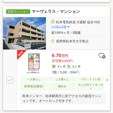
マーヴェラス・マンション
賃貸マンション
松本電気鉄道 大庭駅 徒歩10分
その他の交通
築15年6ヶ月 / 3階建
長野県松本市大字島立
6.70
万円
管理費4,000円
2ヶ月
2ヶ月
2
1階 / 1LDK（53m
）
一人暮らし
二人暮らし
バス・トイレ別
モニタ付インターホ
駐車場(近隣含)
南向き
ン
松本インター、松本駅両方に好アクセスの築浅マンシ
ョンです。オートロック付きです。