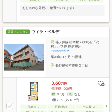
一人暮らし
ワンルーム
バス・トイレ別
おしゃれな外観♪ 物置ついてます♪
ヴィラ・ベルデ
賃貸マンション
篠ノ井線 松本駅 バス8分/「沢
村」バス停 停歩10分
その他の交通
築38年11ヶ月 / 3階建
長野県松本市桐２丁目
3.60
万円
管理費1,000円
3.6万円
なし
2
1階 / 1K（22.01m
）
礼金なし
更新料なし
一人暮らし