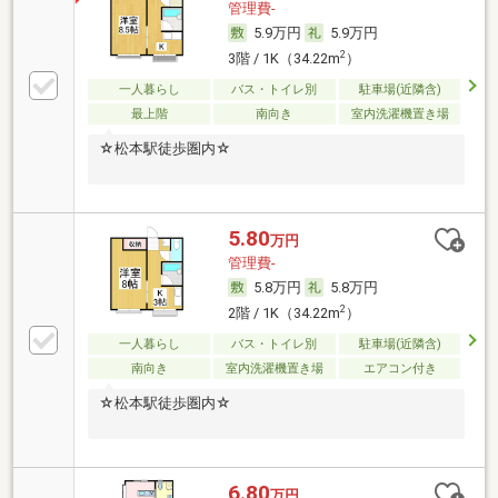
管理費-
5.9万円
5.9万円
2
3階 / 1K（34.22m
）
一人暮らし
バス・トイレ別
駐車場(近隣含)
最上階
南向き
室内洗濯機置き場
☆松本駅徒歩圏内☆
5.80
万円
管理費-
5.8万円
5.8万円
2
2階 / 1K（34.22m
）
一人暮らし
バス・トイレ別
駐車場(近隣含)
南向き
室内洗濯機置き場
エアコン付き
☆松本駅徒歩圏内☆
6.80
万円