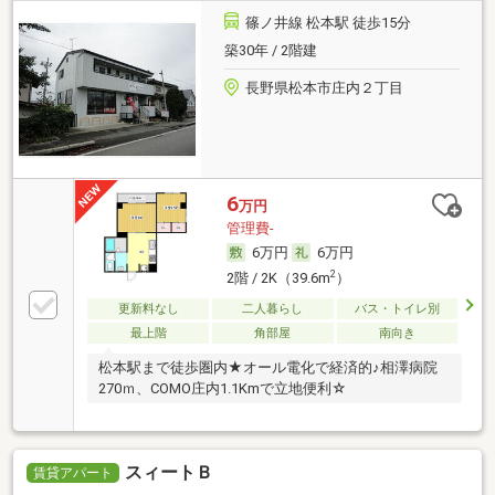
篠ノ井線 松本駅 徒歩15分
築30年 / 2階建
長野県松本市庄内２丁目
6
万円
管理費-
6万円
6万円
2
2階 / 2K（39.6m
）
更新料なし
二人暮らし
バス・トイレ別
最上階
角部屋
南向き
松本駅まで徒歩圏内★オール電化で経済的♪相澤病院
270ｍ、COMO庄内1.1Kmで立地便利☆
スィートＢ
賃貸アパート