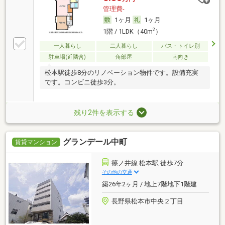
管理費-
1ヶ月
1ヶ月
2
1階 / 1LDK（40m
）
一人暮らし
二人暮らし
バス・トイレ別
駐車場(近隣含)
角部屋
南向き
松本駅徒歩8分のリノベーション物件です。設備充実
です。コンビニ徒歩3分。
残り2件を表示する
グランデール中町
賃貸マンション
篠ノ井線 松本駅 徒歩7分
その他の交通
築26年2ヶ月 / 地上7階地下1階建
長野県松本市中央２丁目