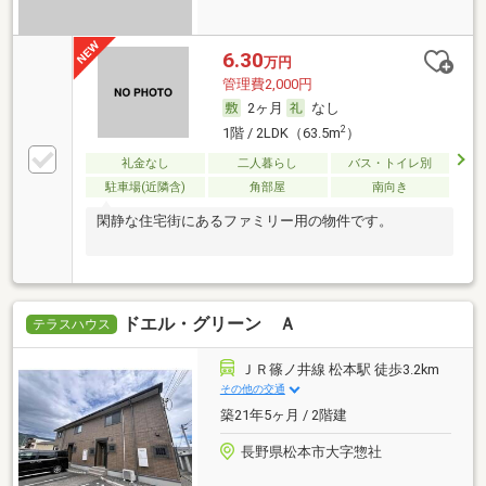
6.30
万円
管理費2,000円
2ヶ月
なし
2
1階 / 2LDK（63.5m
）
礼金なし
二人暮らし
バス・トイレ別
駐車場(近隣含)
角部屋
南向き
閑静な住宅街にあるファミリー用の物件です。
ドエル・グリーン Ａ
テラスハウス
ＪＲ篠ノ井線 松本駅 徒歩3.2km
その他の交通
築21年5ヶ月 / 2階建
長野県松本市大字惣社