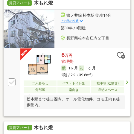
木もれ燈
賃貸アパート
篠ノ井線 松本駅 徒歩14分
その他の交通
築30年 / 3階建
長野県松本市庄内２丁目
6
万円
管理費-
1ヶ月
1ヶ月
2
2階 / 2K（39.6m
）
二人暮らし
バス・トイレ別
駐車場(近隣含)
角部屋
南向き
収納スペース
松本駅まで徒歩圏内。オール電化物件。コモ庄内も徒
歩圏内。
木もれ燈
賃貸アパート