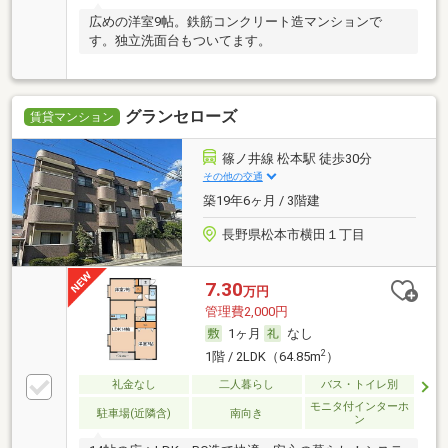
広めの洋室9帖。鉄筋コンクリート造マンションで
す。独立洗面台もついてます。
グランセローズ
賃貸マンション
篠ノ井線 松本駅 徒歩30分
その他の交通
築19年6ヶ月 / 3階建
長野県松本市横田１丁目
7.30
万円
管理費2,000円
1ヶ月
なし
2
1階 / 2LDK（64.85m
）
礼金なし
二人暮らし
バス・トイレ別
モニタ付インターホ
駐車場(近隣含)
南向き
ン