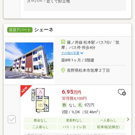
スーパー・近くで好立地
シェーネ
賃貸アパート
篠ノ井線 松本駅 バス7分/「筑
摩」バス停 停歩4分
その他の交通
築8年1ヶ月 / 3階建
長野県松本市筑摩２丁目
6.95
万円
管理費4,100円
なし
9万円
2
2階 / 1LDK（52.46m
）
敷金なし
更新料なし
一人暮らし
二人暮らし
バス・トイレ別
駐車場(近隣含)