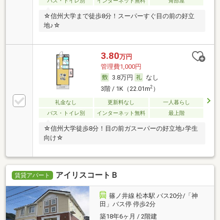
バス・トイレ別
インターネット無料
角部屋
☆信州大学まで徒歩8分！スーパーすぐ目の前の好立
地♪☆
3.80
万円
管理費1,000円
3.8万円
なし
2
3階 / 1K（22.01m
）
礼金なし
更新料なし
一人暮らし
バス・トイレ別
インターネット無料
最上階
☆信州大学徒歩8分！目の前ガスーパーの好立地♪学生
向け☆
アイリスコートＢ
賃貸アパート
篠ノ井線 松本駅 バス20分/「神
田」バス停 停歩2分
築18年6ヶ月 / 2階建