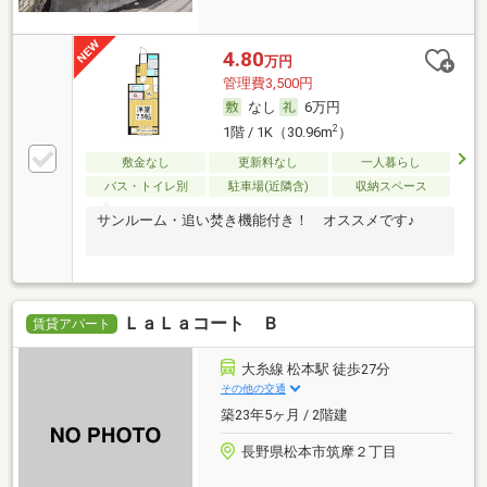
4.80
万円
管理費3,500円
なし
6万円
2
1階 / 1K（30.96m
）
敷金なし
更新料なし
一人暮らし
バス・トイレ別
駐車場(近隣含)
収納スペース
サンルーム・追い焚き機能付き！ オススメです♪
ＬａＬａコート Ｂ
賃貸アパート
大糸線 松本駅 徒歩27分
その他の交通
築23年5ヶ月 / 2階建
長野県松本市筑摩２丁目