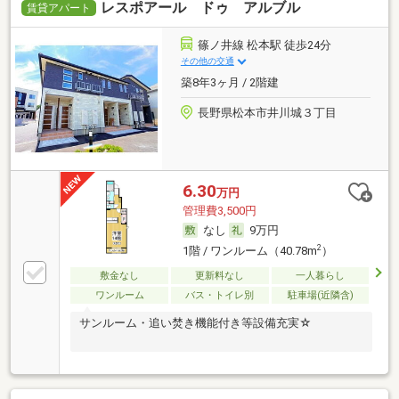
レスポアール ドゥ アルブル
賃貸アパート
篠ノ井線 松本駅 徒歩24分
その他の交通
築8年3ヶ月 / 2階建
長野県松本市井川城３丁目
6.30
万円
管理費3,500円
なし
9万円
2
1階 / ワンルーム（40.78m
）
敷金なし
更新料なし
一人暮らし
ワンルーム
バス・トイレ別
駐車場(近隣含)
サンルーム・追い焚き機能付き等設備充実☆