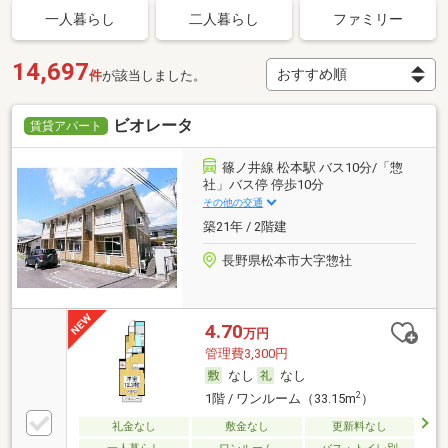
一人暮らし
二人暮らし
ファミリー
14,697
件
が該当しました。
ビオレータ
賃貸アパート
篠ノ井線 松本駅 バス10分/「惣
社」バス停 停歩10分
その他の交通
築21年 / 2階建
長野県松本市大字惣社
4.70
万円
管理費3,300円
なし
なし
2
1階 / ワンルーム（33.15m
）
礼金なし
敷金なし
更新料なし