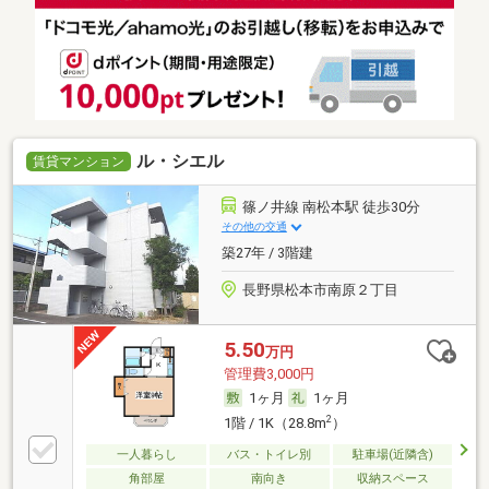
ル・シエル
賃貸マンション
篠ノ井線 南松本駅 徒歩30分
その他の交通
築27年 / 3階建
長野県松本市南原２丁目
5.50
万円
管理費3,000円
1ヶ月
1ヶ月
2
1階 / 1K（28.8m
）
一人暮らし
バス・トイレ別
駐車場(近隣含)
角部屋
南向き
収納スペース