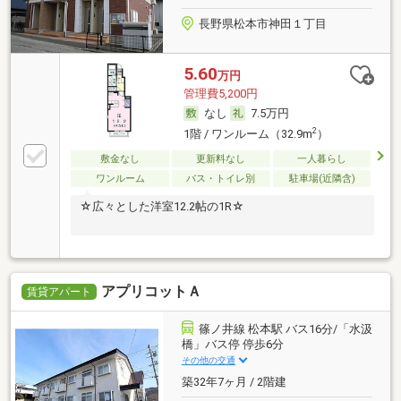
長野県松本市神田１丁目
5.60
万円
管理費5,200円
なし
7.5万円
2
1階 / ワンルーム（32.9m
）
敷金なし
更新料なし
一人暮らし
ワンルーム
バス・トイレ別
駐車場(近隣含)
☆広々とした洋室12.2帖の1R☆
アプリコットＡ
賃貸アパート
篠ノ井線 松本駅 バス16分/「水汲
橋」バス停 停歩6分
その他の交通
築32年7ヶ月 / 2階建