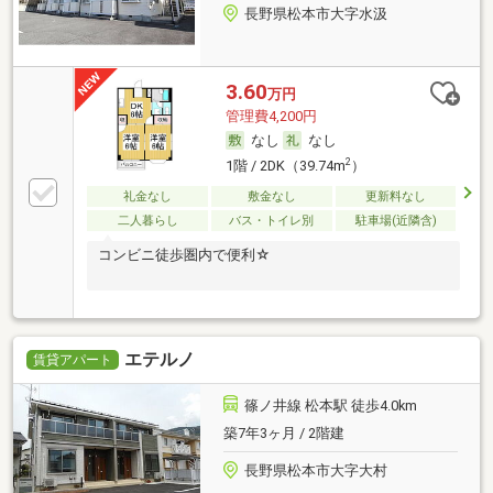
長野県松本市大字水汲
3.60
万円
管理費4,200円
なし
なし
2
1階 / 2DK（39.74m
）
礼金なし
敷金なし
更新料なし
二人暮らし
バス・トイレ別
駐車場(近隣含)
コンビニ徒歩圏内で便利☆
エテルノ
賃貸アパート
篠ノ井線 松本駅 徒歩4.0km
築7年3ヶ月 / 2階建
長野県松本市大字大村