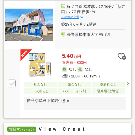
篠ノ井線 松本駅 バス16分/「新井
口」バス停 停歩4分
その他の交通
築29年6ヶ月 / 2階建
長野県松本市大字里山辺
5.40
万円
管理費4,800円
なし
なし
2
2階 / 2LDK（60.19m
）
礼金なし
敷金なし
更新料なし
二人暮らし
バス・トイレ別
駐車場(近隣含)
便利な階段下収納付き☆
Ｖｉｅｗ Ｃｒｅｓｔ
賃貸マンション