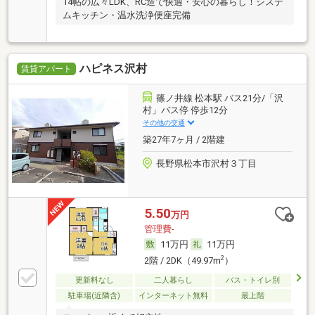
14帖の広々LDK、RC造で快適・安心の暮らし！システ
ムキッチン・温水洗浄便座完備
ハピネス沢村
賃貸アパート
篠ノ井線 松本駅 バス21分/「沢
村」バス停 停歩12分
その他の交通
築27年7ヶ月 / 2階建
長野県松本市沢村３丁目
5.50
万円
管理費-
11万円
11万円
2
2階 / 2DK（49.97m
）
更新料なし
二人暮らし
バス・トイレ別
駐車場(近隣含)
インターネット無料
最上階