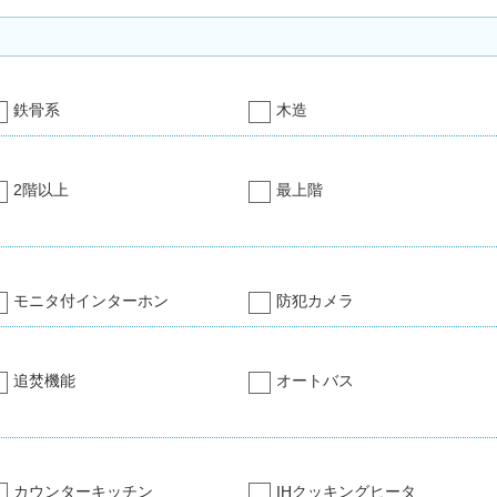
鉄骨系
木造
2階以上
最上階
モニタ付インターホン
防犯カメラ
追焚機能
オートバス
カウンターキッチン
IHクッキングヒータ