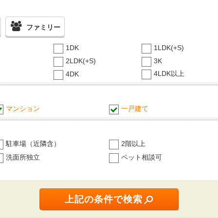
ファミリー
1DK
1LDK(+S)
2LDK(+S)
3K
4LDK以上
4DK
マンション
一戸建て
駐車場（近隣含）
2階以上
洗面所独立
ペット相談可