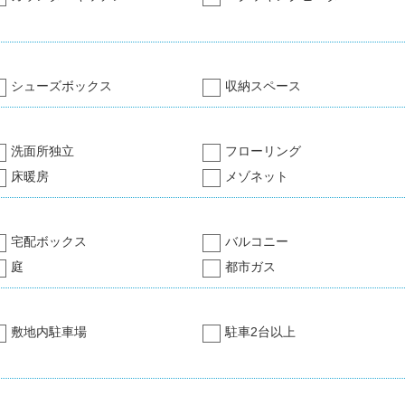
シューズボックス
収納スペース
洗面所独立
フローリング
床暖房
メゾネット
宅配ボックス
バルコニー
庭
都市ガス
敷地内駐車場
駐車2台以上