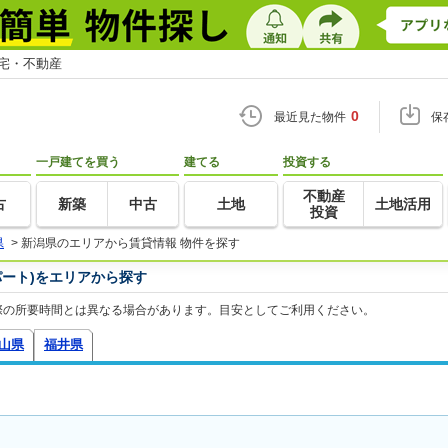
住宅・不動産
0
最近見た物件
保
一戸建てを買う
建てる
投資する
不動産
古
新築
中古
土地
土地活用
投資
県
>
新潟県のエリアから賃貸情報 物件を探す
ート)をエリアから探す
際の所要時間とは異なる場合があります。目安としてご利用ください。
山県
福井県