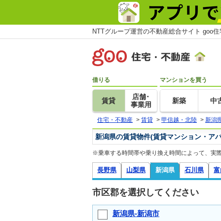
NTTグループ運営の不動産総合サイト goo
借りる
マンションを買う
店舗･
賃貸
新築
中
事業用
住宅・不動産
>
賃貸
>
甲信越・北陸
>
新潟
新潟県の賃貸物件(賃貸マンション・アパ
※乗車する時間帯や乗り換え時間によって、実
長野県
山梨県
新潟県
石川県
富
市区郡を選択してください
新潟県-新潟市