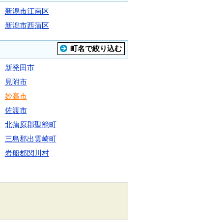
新潟市江南区
新潟市西蒲区
町名で絞り込む
新発田市
見附市
妙高市
佐渡市
北蒲原郡聖籠町
三島郡出雲崎町
岩船郡関川村