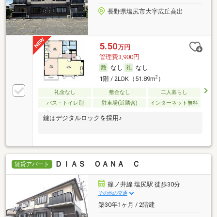
長野県塩尻市大字広丘高出
5.50
万円
管理費3,900円
なし
なし
2
1階 / 2LDK（51.89m
）
礼金なし
敷金なし
二人暮らし
バス・トイレ別
駐車場(近隣含)
インターネット無料
鍵はデジタルロックを採用♪
ＤＩＡＳ ＯＡＮＡ Ｃ
賃貸アパート
篠ノ井線 塩尻駅 徒歩30分
その他の交通
築30年1ヶ月 / 2階建