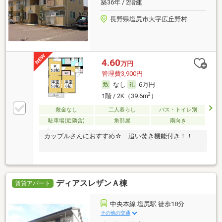
築36年 / 2階建
長野県塩尻市大字広丘野村
4.60
万円
管理費3,900円
なし
6万円
2
1階 / 2K（39.6m
）
敷金なし
二人暮らし
バス・トイレ別
駐車場(近隣含)
角部屋
南向き
カップルさんにおすすめ☆ 追い焚き機能付き！！
ディアスレザンＡ棟
賃貸アパート
中央本線 塩尻駅 徒歩18分
その他の交通