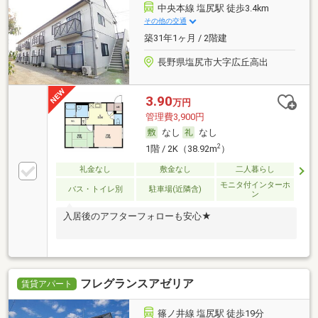
中央本線 塩尻駅 徒歩3.4km
その他の交通
築31年1ヶ月 / 2階建
長野県塩尻市大字広丘高出
3.90
万円
管理費3,900円
なし
なし
2
1階 / 2K（38.92m
）
礼金なし
敷金なし
二人暮らし
モニタ付インターホ
バス・トイレ別
駐車場(近隣含)
ン
入居後のアフターフォローも安心★
フレグランスアゼリア
賃貸アパート
篠ノ井線 塩尻駅 徒歩19分