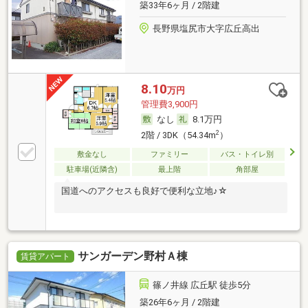
築33年6ヶ月 / 2階建
長野県塩尻市大字広丘高出
8.10
万円
管理費3,900円
なし
8.1万円
2
2階 / 3DK（54.34m
）
敷金なし
ファミリー
バス・トイレ別
駐車場(近隣含)
最上階
角部屋
国道へのアクセスも良好で便利な立地♪☆
サンガーデン野村Ａ棟
賃貸アパート
篠ノ井線 広丘駅 徒歩5分
築26年6ヶ月 / 2階建