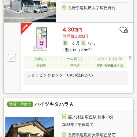
長野県塩尻市大字広丘野村
4.30
万円
管理費2,000円
1ヶ月
なし
2
1階 / 1K（27m
）
礼金なし
一人暮らし
バス・トイレ別
角部屋
南向き
室内洗濯機置き場
ショッピングセンターGAZA道向かい
ハイツキタハラＡ
賃貸一戸建て
篠ノ井線 広丘駅 徒歩18分
築53年 / 平屋建て
長野県塩尻市大字広丘堅石