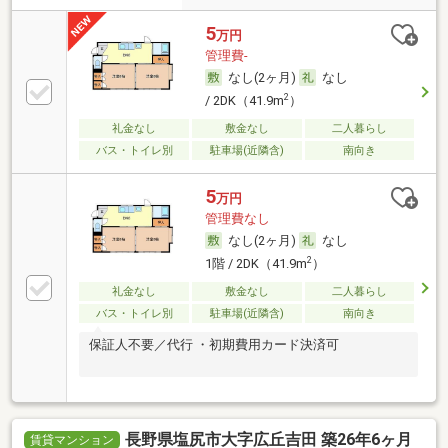
5
万円
管理費-
なし(2ヶ月)
なし
2
/ 2DK（41.9m
）
礼金なし
敷金なし
二人暮らし
バス・トイレ別
駐車場(近隣含)
南向き
5
万円
管理費なし
なし(2ヶ月)
なし
2
1階 / 2DK（41.9m
）
礼金なし
敷金なし
二人暮らし
バス・トイレ別
駐車場(近隣含)
南向き
保証人不要／代行 ・初期費用カード決済可
長野県塩尻市大字広丘吉田 築26年6ヶ月
賃貸マンション