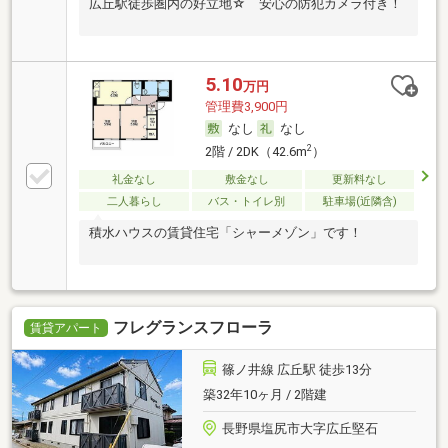
広丘駅徒歩圏内の好立地☆ 安心の防犯カメラ付き！
5.10
万円
管理費3,900円
なし
なし
2
2階 / 2DK（42.6m
）
礼金なし
敷金なし
更新料なし
二人暮らし
バス・トイレ別
駐車場(近隣含)
積水ハウスの賃貸住宅「シャーメゾン」です！
フレグランスフローラ
賃貸アパート
篠ノ井線 広丘駅 徒歩13分
築32年10ヶ月 / 2階建
長野県塩尻市大字広丘堅石