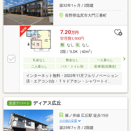
築32年1ヶ月 / 2階建
長野県塩尻市大門三番町
7.20
万円
管理費3,900円
なし
なし
2
2階 / 1LDK（42m
）
礼金なし
敷金なし
一人暮らし
二人暮らし
バス・トイレ別
駐車場(近隣含)
インターネット無料・2022年11月フルリノベーション
済・エアコン2台・ＴＶドアホン・シャワートイ…
ディアス広丘
賃貸アパート
篠ノ井線 広丘駅 徒歩15分
その他の交通
築25年7ヶ月 / 2階建