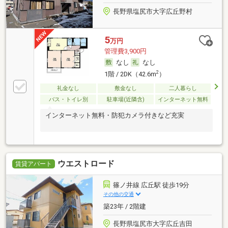
長野県塩尻市大字広丘野村
5
万円
管理費3,900円
なし
なし
2
1階 / 2DK（42.6m
）
礼金なし
敷金なし
二人暮らし
バス・トイレ別
駐車場(近隣含)
インターネット無料
インターネット無料・防犯カメラ付きなど充実
ウエストロード
賃貸アパート
篠ノ井線 広丘駅 徒歩19分
その他の交通
築23年 / 2階建
長野県塩尻市大字広丘吉田