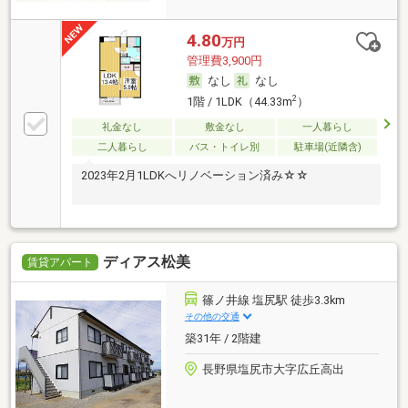
4.80
万円
管理費3,900円
なし
なし
2
1階 / 1LDK（44.33m
）
礼金なし
敷金なし
一人暮らし
二人暮らし
バス・トイレ別
駐車場(近隣含)
2023年2月1LDKへリノベーション済み☆☆
ディアス松美
賃貸アパート
篠ノ井線 塩尻駅 徒歩3.3km
その他の交通
築31年 / 2階建
長野県塩尻市大字広丘高出