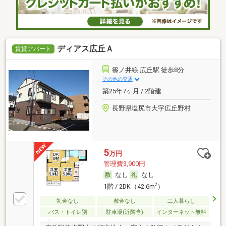
ディアス広丘Ａ
賃貸アパート
篠ノ井線 広丘駅 徒歩8分
その他の交通
築25年7ヶ月 / 2階建
長野県塩尻市大字広丘野村
5
万円
管理費3,900円
なし
なし
2
1階 / 2DK（42.6m
）
礼金なし
敷金なし
二人暮らし
バス・トイレ別
駐車場(近隣含)
インターネット無料