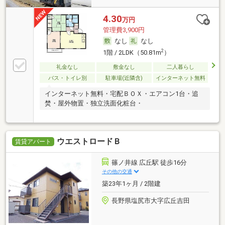
4.30
万円
管理費3,900円
なし
なし
2
1階 / 2LDK（50.81m
）
礼金なし
敷金なし
二人暮らし
バス・トイレ別
駐車場(近隣含)
インターネット無料
インターネット無料・宅配ＢＯＸ・エアコン1台・追
焚・屋外物置・独立洗面化粧台・
ウエストロードＢ
賃貸アパート
篠ノ井線 広丘駅 徒歩16分
その他の交通
築23年1ヶ月 / 2階建
長野県塩尻市大字広丘吉田