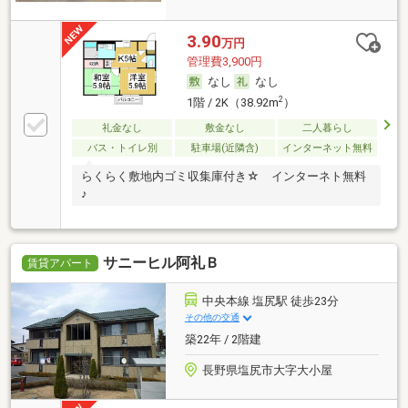
3.90
万円
管理費3,900円
なし
なし
2
1階 / 2K（38.92m
）
礼金なし
敷金なし
二人暮らし
バス・トイレ別
駐車場(近隣含)
インターネット無料
らくらく敷地内ゴミ収集庫付き☆ インターネト無料
♪
サニーヒル阿礼Ｂ
賃貸アパート
中央本線 塩尻駅 徒歩23分
その他の交通
築22年 / 2階建
長野県塩尻市大字大小屋