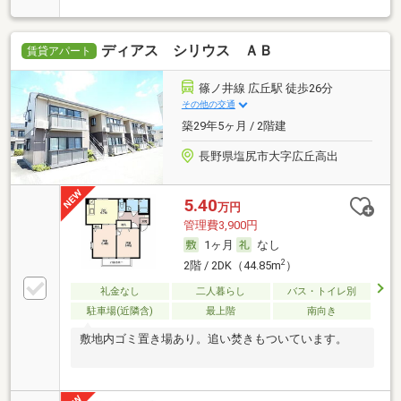
ディアス シリウス ＡＢ
賃貸アパート
篠ノ井線 広丘駅 徒歩26分
その他の交通
築29年5ヶ月 / 2階建
長野県塩尻市大字広丘高出
5.40
万円
管理費3,900円
1ヶ月
なし
2
2階 / 2DK（44.85m
）
礼金なし
二人暮らし
バス・トイレ別
駐車場(近隣含)
最上階
南向き
敷地内ゴミ置き場あり。追い焚きもついています。