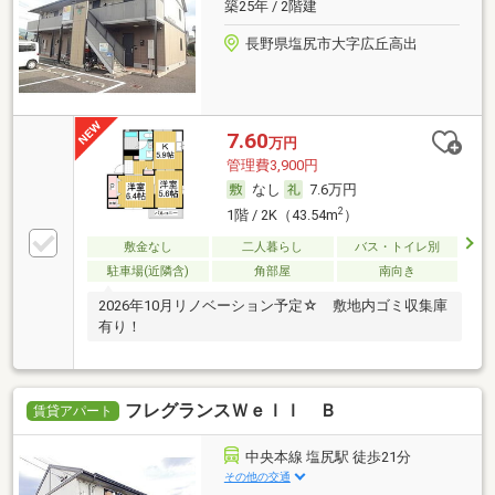
築25年 / 2階建
長野県塩尻市大字広丘高出
7.60
万円
管理費3,900円
なし
7.6万円
2
1階 / 2K（43.54m
）
敷金なし
二人暮らし
バス・トイレ別
駐車場(近隣含)
角部屋
南向き
2026年10月リノベーション予定☆ 敷地内ゴミ収集庫
有り！
フレグランスＷｅｌｌ Ｂ
賃貸アパート
中央本線 塩尻駅 徒歩21分
その他の交通