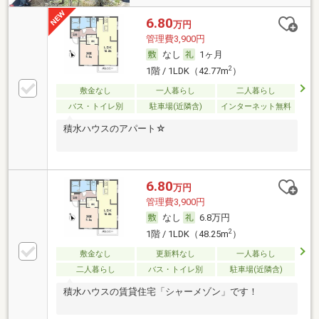
6.80
万円
管理費3,900円
なし
1ヶ月
2
1階 / 1LDK（42.77m
）
敷金なし
一人暮らし
二人暮らし
バス・トイレ別
駐車場(近隣含)
インターネット無料
積水ハウスのアパート☆
6.80
万円
管理費3,900円
なし
6.8万円
2
1階 / 1LDK（48.25m
）
敷金なし
更新料なし
一人暮らし
二人暮らし
バス・トイレ別
駐車場(近隣含)
積水ハウスの賃貸住宅「シャーメゾン」です！