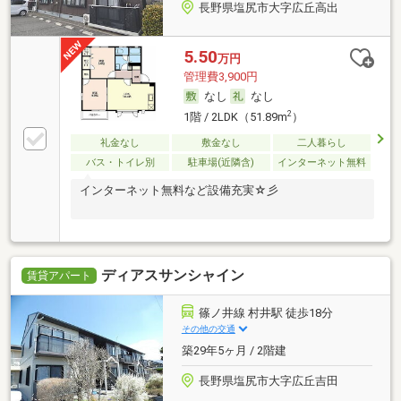
長野県塩尻市大字広丘高出
5.50
万円
管理費3,900円
なし
なし
2
1階 / 2LDK（51.89m
）
礼金なし
敷金なし
二人暮らし
バス・トイレ別
駐車場(近隣含)
インターネット無料
インターネット無料など設備充実☆彡
ディアスサンシャイン
賃貸アパート
篠ノ井線 村井駅 徒歩18分
その他の交通
築29年5ヶ月 / 2階建
長野県塩尻市大字広丘吉田