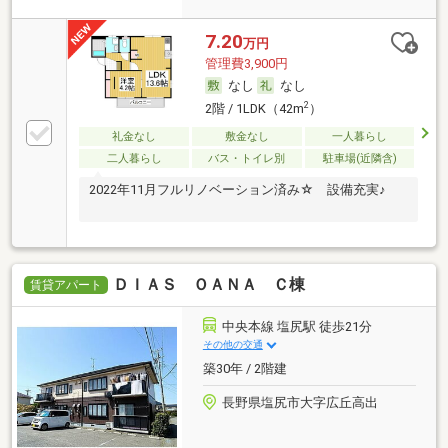
7.20
万円
管理費3,900円
なし
なし
2
2階 / 1LDK（42m
）
礼金なし
敷金なし
一人暮らし
二人暮らし
バス・トイレ別
駐車場(近隣含)
2022年11月フルリノベーション済み☆ 設備充実♪
ＤＩＡＳ ＯＡＮＡ Ｃ棟
賃貸アパート
中央本線 塩尻駅 徒歩21分
その他の交通
築30年 / 2階建
長野県塩尻市大字広丘高出