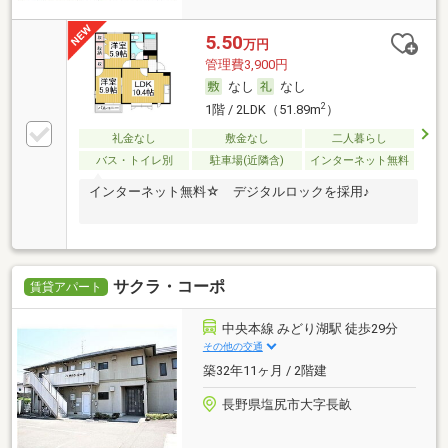
5.50
万円
管理費3,900円
なし
なし
2
1階 / 2LDK（51.89m
）
礼金なし
敷金なし
二人暮らし
バス・トイレ別
駐車場(近隣含)
インターネット無料
インターネット無料☆ デジタルロックを採用♪
サクラ・コーポ
賃貸アパート
中央本線 みどり湖駅 徒歩29分
その他の交通
築32年11ヶ月 / 2階建
長野県塩尻市大字長畝