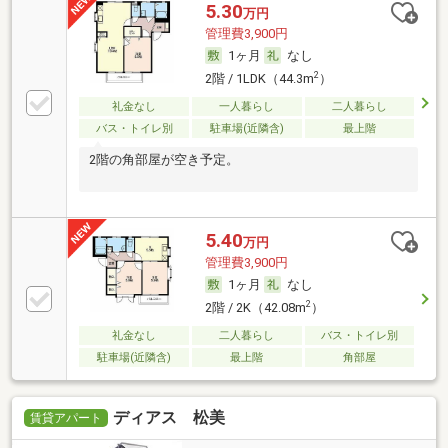
5.30
万円
管理費3,900円
1ヶ月
なし
2
2階 / 1LDK（44.3m
）
礼金なし
一人暮らし
二人暮らし
バス・トイレ別
駐車場(近隣含)
最上階
2階の角部屋が空き予定。
5.40
万円
管理費3,900円
1ヶ月
なし
2
2階 / 2K（42.08m
）
礼金なし
二人暮らし
バス・トイレ別
駐車場(近隣含)
最上階
角部屋
ディアス 松美
賃貸アパート