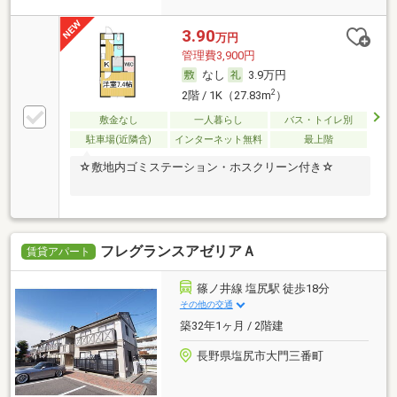
3.90
万円
管理費3,900円
なし
3.9万円
2
2階 / 1K（27.83m
）
敷金なし
一人暮らし
バス・トイレ別
駐車場(近隣含)
インターネット無料
最上階
☆敷地内ゴミステーション・ホスクリーン付き☆
フレグランスアゼリアＡ
賃貸アパート
篠ノ井線 塩尻駅 徒歩18分
その他の交通
築32年1ヶ月 / 2階建
長野県塩尻市大門三番町