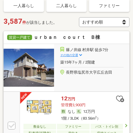
一人暮らし
二人暮らし
ファミリー
3,587
件
が該当しました。
ｕｒｂａｎ ｃｏｕｒｔ Ｂ棟
賃貸一戸建て
篠ノ井線 村井駅 徒歩7分
その他の交通
築15年7ヶ月 / 2階建
長野県塩尻市大字広丘吉田
12
万円
管理費3,900円
なし
12万円
2
1階 / 3LDK（83.56m
）
敷金なし
ファミリー
バス・トイレ別