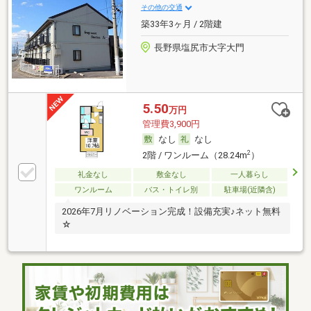
その他の交通
築33年3ヶ月 / 2階建
長野県塩尻市大字大門
5.50
万円
管理費3,900円
なし
なし
2
2階 / ワンルーム（28.24m
）
礼金なし
敷金なし
一人暮らし
ワンルーム
バス・トイレ別
駐車場(近隣含)
2026年7月リノベーション完成！設備充実♪ネット無料
☆