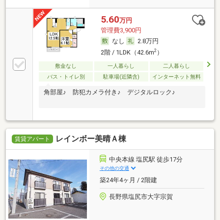
5.60
万円
管理費3,900円
なし
2.8万円
2
2階 / 1LDK（42.6m
）
敷金なし
一人暮らし
二人暮らし
バス・トイレ別
駐車場(近隣含)
インターネット無料
角部屋♪ 防犯カメラ付き♪ デジタルロック♪
レインボー美晴Ａ棟
賃貸アパート
中央本線 塩尻駅 徒歩17分
その他の交通
築24年4ヶ月 / 2階建
長野県塩尻市大字宗賀