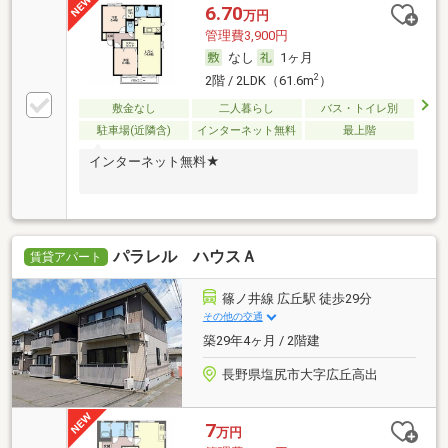
6.70
万円
管理費3,900円
なし
1ヶ月
2
2階 / 2LDK（61.6m
）
敷金なし
二人暮らし
バス・トイレ別
駐車場(近隣含)
インターネット無料
最上階
インターネット無料★
パラレル ハウスＡ
賃貸アパート
篠ノ井線 広丘駅 徒歩29分
その他の交通
築29年4ヶ月 / 2階建
長野県塩尻市大字広丘高出
7
万円