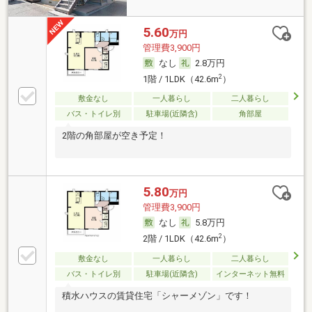
5.60
万円
管理費3,900円
なし
2.8万円
2
1階 / 1LDK（42.6m
）
敷金なし
一人暮らし
二人暮らし
バス・トイレ別
駐車場(近隣含)
角部屋
2階の角部屋が空き予定！
5.80
万円
管理費3,900円
なし
5.8万円
2
2階 / 1LDK（42.6m
）
敷金なし
一人暮らし
二人暮らし
バス・トイレ別
駐車場(近隣含)
インターネット無料
積水ハウスの賃貸住宅「シャーメゾン」です！