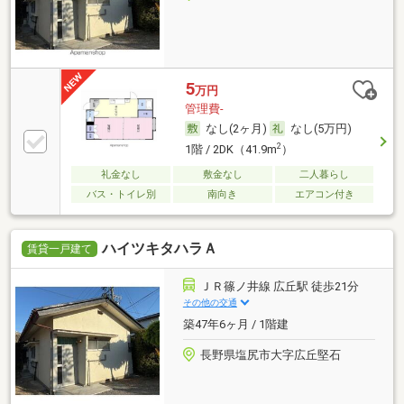
5
万円
管理費-
なし(2ヶ月)
なし(5万円)
2
1階 / 2DK（41.9m
）
礼金なし
敷金なし
二人暮らし
バス・トイレ別
南向き
エアコン付き
ハイツキタハラＡ
賃貸一戸建て
ＪＲ篠ノ井線 広丘駅 徒歩21分
その他の交通
築47年6ヶ月 / 1階建
長野県塩尻市大字広丘堅石