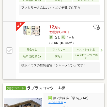
駐車場(近隣含)
南向き
収納スペース
ファミリーさんにおすすめの戸建て住宅☆
12
万円
管理費3,900円
なし
1ヶ月
2
/ 3LDK（83.56m
）
敷金なし
ファミリー
バス・トイレ別
モニタ付インターホ
駐車場(近隣含)
南向き
ン
積水ハウスの賃貸住宅「シャーメゾン」です！
ラプラスコマツ Ａ棟
賃貸アパート
篠ノ井線 広丘駅 徒歩14分
その他の交通