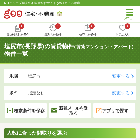
NTTグループ運営の不動産総合サイト goo住宅・不動産
1
0
0
0
最近検索した条件
最近見た物件
保存した条件
お気に入り
塩尻市(長野県)の賃貸物件
(賃貸マンション・アパート)
物件一覧
地域
変更する
塩尻市
条件
変更する
指定なし
新着メールを受
検索条件を保存
アプリで探す
取る
人数に合った間取りを選ぶ