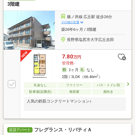
3階建
篠ノ井線 広丘駅 徒歩26分
その他の交通
築26年6ヶ月 / 3階建
長野県塩尻市大字広丘吉田
7.80
万円
管理費-
2ヶ月
なし
2
2階 / 3LDK（66.46m
）
礼金なし
ファミリー
バス・トイレ別
駐車場(近隣含)
角部屋
南向き
人気の鉄筋コンクリートマンション♪
フレグランス・リバティＡ
賃貸アパート