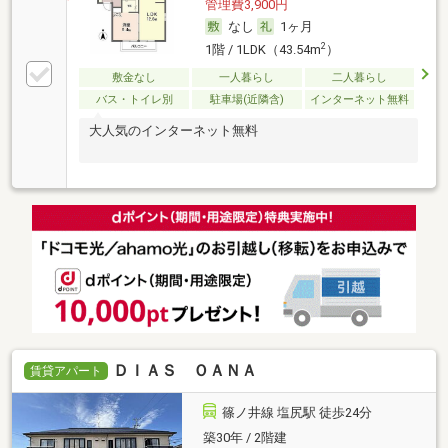
管理費3,900円
なし
1ヶ月
2
1階 / 1LDK（43.54m
）
敷金なし
一人暮らし
二人暮らし
バス・トイレ別
駐車場(近隣含)
インターネット無料
大人気のインターネット無料
ＤＩＡＳ ＯＡＮＡ
賃貸アパート
篠ノ井線 塩尻駅 徒歩24分
築30年 / 2階建