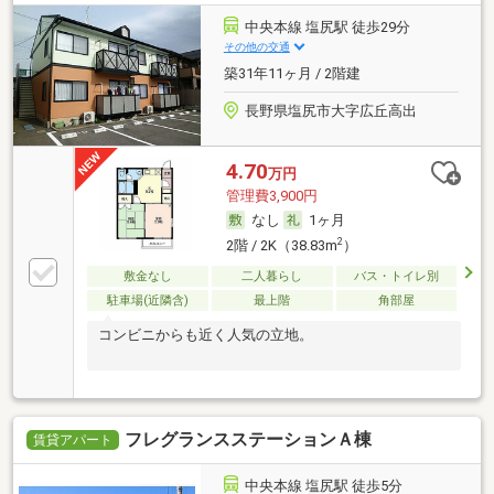
中央本線 塩尻駅 徒歩29分
その他の交通
築31年11ヶ月 / 2階建
長野県塩尻市大字広丘高出
4.70
万円
管理費3,900円
なし
1ヶ月
2
2階 / 2K（38.83m
）
敷金なし
二人暮らし
バス・トイレ別
駐車場(近隣含)
最上階
角部屋
コンビニからも近く人気の立地。
フレグランスステーションＡ棟
賃貸アパート
中央本線 塩尻駅 徒歩5分