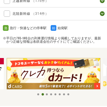
上越新幹線
（175件）
北陸新幹線
（314件）
急行・快速などの停車駅
始発駅
急
始
※平日の7時-9時台の列車運行情報より掲載しておりますが、最新
かつ正確な情報は各鉄道会社のサイトにてご確認ください。