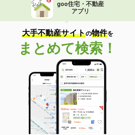
goo住宅・不動産
アプリ
大手不動産サイト
物件
の
を
まとめて検索！