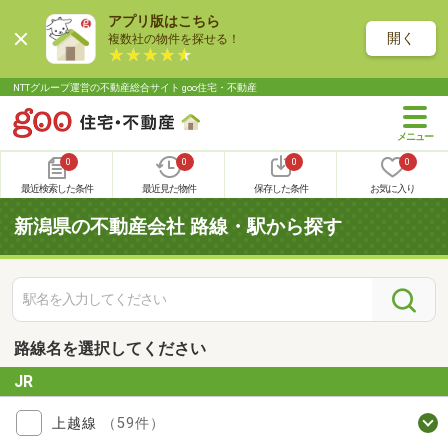
アプリ版はこちら
開く
複数社の物件を探せる！
NTTグループ運営の不動産総合サイト goo住宅・不動産
0
0
0
0
最近検索した条件
最近見た物件
保存した条件
お気に入り
新潟県の不動産会社 路線・駅から探す
路線名を選択してください
JR
上越線
（59件）