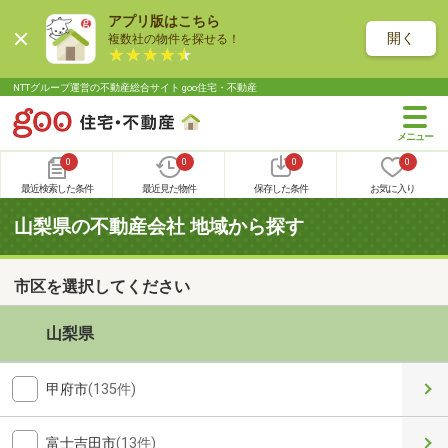
アプリ版はこちら
開く
複数社の物件を探せる！
NTTグループ運営の不動産総合サイト goo住宅・不動産
0
0
0
0
最近検索した条件
最近見た物件
保存した条件
お気に入り
山梨県の不動産会社 地域から探す
市区を選択してください
山梨県
甲府市
(135件)
富士吉田市
(13件)