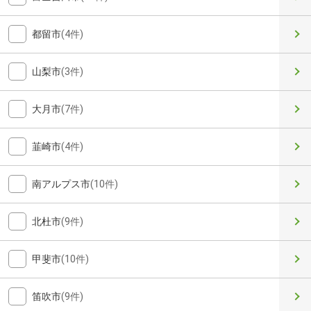
都留市
(4件)
山梨市
(3件)
大月市
(7件)
韮崎市
(4件)
南アルプス市
(10件)
北杜市
(9件)
甲斐市
(10件)
笛吹市
(9件)