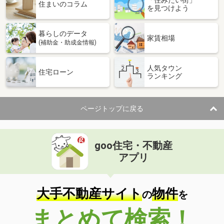
住まいのコラム
を見つけよう
暮らしのデータ
家賃相場
(補助金・助成金情報)
人気タウン
住宅ローン
ランキング
ページトップに戻る
goo住宅・不動産
アプリ
大手不動産サイト
物件
の
を
まとめて検索！