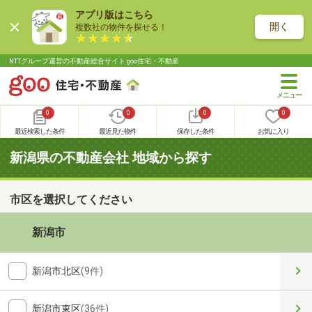
アプリ版はこちら
開く
複数社の物件を探せる！
NTTグループ運営の不動産総合サイト goo住宅・不動産
0
0
0
0
最近検索した条件
最近見た物件
保存した条件
お気に入り
新潟県の不動産会社 地域から探す
市区を選択してください
新潟市
新潟市北区
(9件)
新潟市東区
(36件)