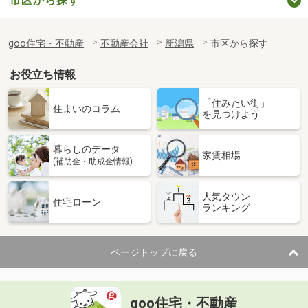
市区から探す
goo住宅・不動産
不動産会社
新潟県
市区から探す
お役立ち情報
「住みたい街」
住まいのコラム
を見つけよう
暮らしのデータ
家賃相場
(補助金・助成金情報)
人気タウン
住宅ローン
ランキング
ページトップに戻る
goo住宅・不動産