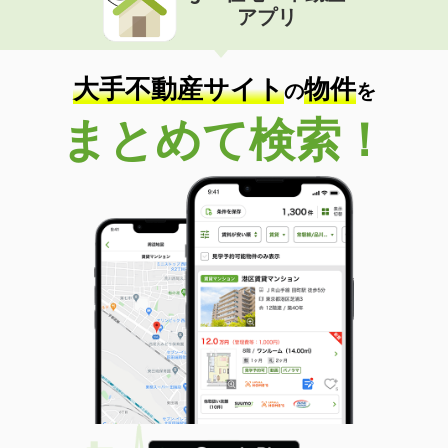
アプリ
大手不動産サイト
物件
の
を
まとめて検索！