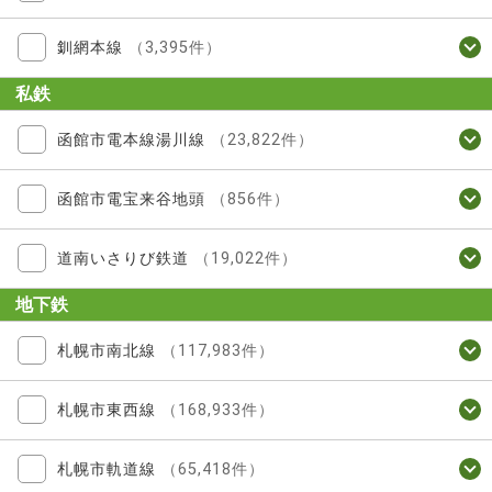
釧網本線
（3,395件）
私鉄
函館市電本線湯川線
（23,822件）
函館市電宝来谷地頭
（856件）
道南いさりび鉄道
（19,022件）
地下鉄
札幌市南北線
（117,983件）
札幌市東西線
（168,933件）
札幌市軌道線
（65,418件）