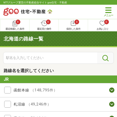
NTTグループ運営の不動産総合サイト goo住宅・不動産
0
0
0
0
最近検索した条件
最近見た物件
保存した条件
お気に入り
北海道の路線一覧
路線名を選択してください
JR
函館本線
（148,795件）
札沼線
（49,246件）