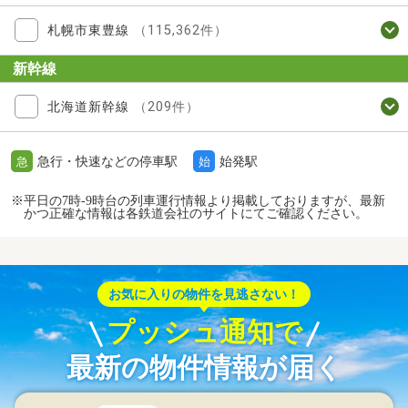
札幌市東豊線
（115,362件）
新幹線
北海道新幹線
（209件）
急行・快速などの停車駅
始発駅
急
始
※平日の7時-9時台の列車運行情報より掲載しておりますが、最新
かつ正確な情報は各鉄道会社のサイトにてご確認ください。
お気に入りの物件を見逃さない！
プッシュ通知で
最新の物件情報が届く