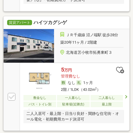
ハイツカグシゲ
賃貸アパート
ＪＲ千歳線 沼ノ端駅 徒歩28分
築20年11ヶ月 / 2階建
北海道苫小牧市拓勇東町３
5
万円
管理費なし
なし
1ヶ月
2
2階 / 1LDK（43.02m
）
敷金なし
一人暮らし
二人暮らし
バス・トイレ別
駐車場(近隣含)
最上階
二人入居可・最上階・日当り良好・閑静な住宅街・オ
ール電化・初期費用カード決済可