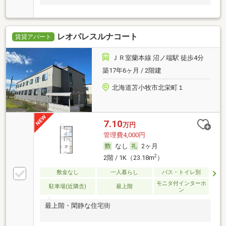
レオパレスルナコート
賃貸アパート
ＪＲ室蘭本線 沼ノ端駅 徒歩4分
築17年6ヶ月 / 2階建
北海道苫小牧市北栄町１
7.10
万円
管理費4,000円
なし
2ヶ月
2
2階 / 1K（23.18m
）
敷金なし
一人暮らし
バス・トイレ別
モニタ付インターホ
駐車場(近隣含)
最上階
ン
最上階・閑静な住宅街