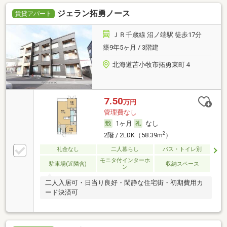
ジェラン拓勇ノース
賃貸アパート
ＪＲ千歳線 沼ノ端駅 徒歩17分
築9年5ヶ月 / 3階建
北海道苫小牧市拓勇東町４
7.50
万円
管理費なし
1ヶ月
なし
2
2階 / 2LDK（58.39m
）
礼金なし
二人暮らし
バス・トイレ別
モニタ付インターホ
駐車場(近隣含)
収納スペース
ン
二人入居可・日当り良好・閑静な住宅街・初期費用カ
ード決済可