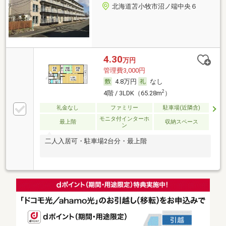
北海道苫小牧市沼ノ端中央６
4.30
万円
管理費3,000円
4.8万円
なし
2
4階 / 3LDK（65.28m
）
礼金なし
ファミリー
駐車場(近隣含)
モニタ付インターホ
最上階
収納スペース
ン
二人入居可・駐車場2台分・最上階