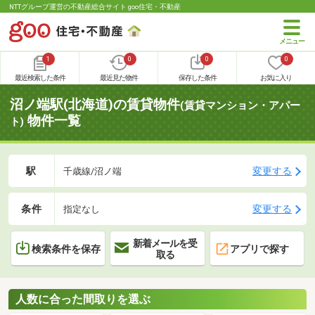
NTTグループ運営の不動産総合サイト goo住宅・不動産
1
0
0
0
最近検索した条件
最近見た物件
保存した条件
お気に入り
沼ノ端駅(北海道)の賃貸物件
(賃貸マンション・アパー
物件一覧
ト)
駅
変更する
千歳線/沼ノ端
条件
変更する
指定なし
新着メールを受
検索条件を保存
アプリで探す
取る
人数に合った間取りを選ぶ