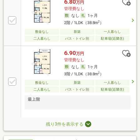
6.80
万円
管理費なし
なし
1ヶ月
2
2階 / 1LDK（38.8m
）
敷金なし
新築
一人暮らし
二人暮らし
バス・トイレ別
駐車場(近隣含)
6.90
万円
管理費なし
なし
1ヶ月
2
3階 / 1LDK（38.8m
）
敷金なし
新築
一人暮らし
二人暮らし
バス・トイレ別
駐車場(近隣含)
最上階
残り3件を表示する