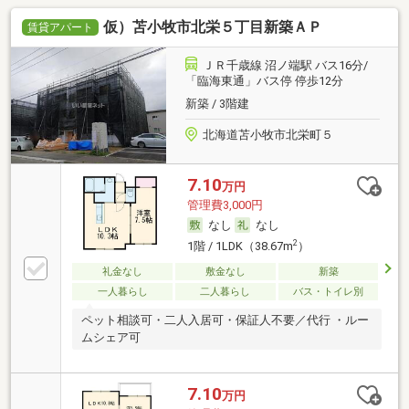
仮）苫小牧市北栄５丁目新築ＡＰ
賃貸アパート
ＪＲ千歳線 沼ノ端駅 バス16分/
「臨海東通」バス停 停歩12分
新築 / 3階建
北海道苫小牧市北栄町５
7.10
万円
管理費3,000円
なし
なし
2
1階 / 1LDK（38.67m
）
礼金なし
敷金なし
新築
一人暮らし
二人暮らし
バス・トイレ別
ペット相談可・二人入居可・保証人不要／代行 ・ルー
ムシェア可
7.10
万円