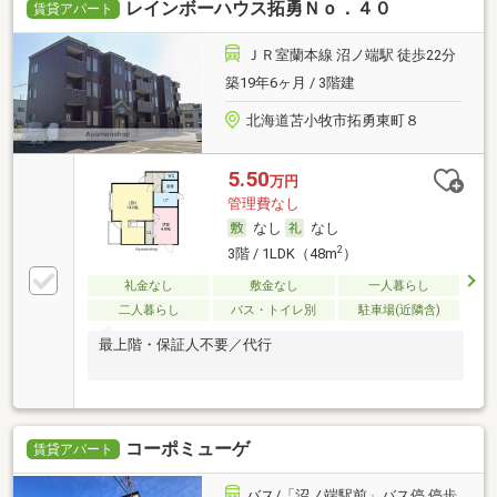
レインボーハウス拓勇Ｎｏ．４０
賃貸アパート
ＪＲ室蘭本線 沼ノ端駅 徒歩22分
築19年6ヶ月 / 3階建
北海道苫小牧市拓勇東町８
5.50
万円
管理費なし
なし
なし
2
3階 / 1LDK（48m
）
礼金なし
敷金なし
一人暮らし
二人暮らし
バス・トイレ別
駐車場(近隣含)
最上階・保証人不要／代行
コーポミューゲ
賃貸アパート
バス/「沼ノ端駅前」バス停 停歩