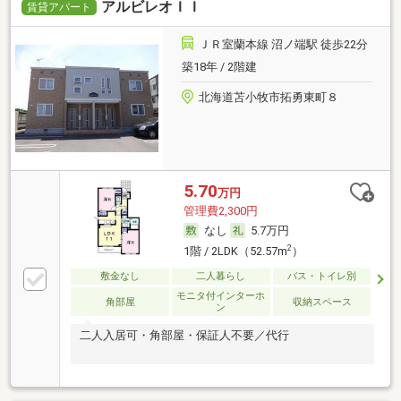
アルビレオＩＩ
賃貸アパート
ＪＲ室蘭本線 沼ノ端駅 徒歩22分
築18年 / 2階建
北海道苫小牧市拓勇東町８
5.70
万円
管理費2,300円
なし
5.7万円
2
1階 / 2LDK（52.57m
）
敷金なし
二人暮らし
バス・トイレ別
モニタ付インターホ
角部屋
収納スペース
ン
二人入居可・角部屋・保証人不要／代行