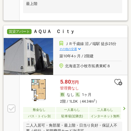
最上階
ＡＱＵＡ Ｃｉｔｙ
賃貸アパート
ＪＲ千歳線 沼ノ端駅 徒歩25分
その他の交通
築10年4ヶ月 / 2階建
北海道苫小牧市拓勇東町８
5.80
万円
管理費なし
なし
1ヶ月
2
2階 / 1LDK（44.34m
）
敷金なし
一人暮らし
二人暮らし
バス・トイレ別
駐車場(近隣含)
インターネット無料
二人入居可・角部屋・最上階・日当り良好・保証人不
要／代行 ・初期費用カード決済可