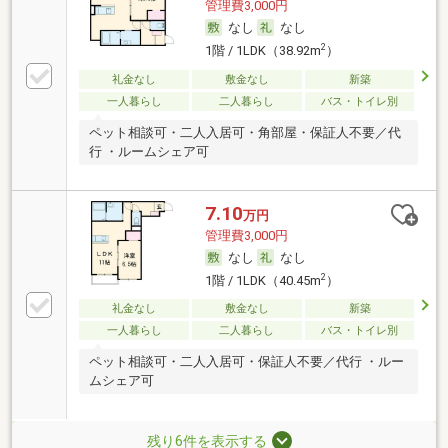
管理費3,000円
なし
なし
2
1階 / 1LDK（38.92m
）
礼金なし
敷金なし
新築
一人暮らし
二人暮らし
バス・トイレ別
ペット相談可・二人入居可・角部屋・保証人不要／代
行 ・ルームシェア可
7.10
万円
管理費3,000円
なし
なし
2
1階 / 1LDK（40.45m
）
礼金なし
敷金なし
新築
一人暮らし
二人暮らし
バス・トイレ別
ペット相談可・二人入居可・保証人不要／代行 ・ルー
ムシェア可
残り6件を表示する