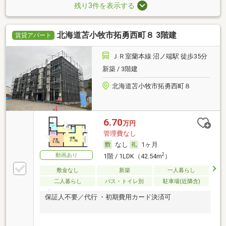
残り3件を表示する
北海道苫小牧市拓勇西町８ 3階建
賃貸アパート
ＪＲ室蘭本線 沼ノ端駅 徒歩35分
新築 / 3階建
北海道苫小牧市拓勇西町８
6.70
万円
管理費なし
なし
1ヶ月
動画あり
2
1階 / 1LDK（42.54m
）
敷金なし
新築
一人暮らし
二人暮らし
バス・トイレ別
駐車場(近隣含)
保証人不要／代行 ・初期費用カード決済可