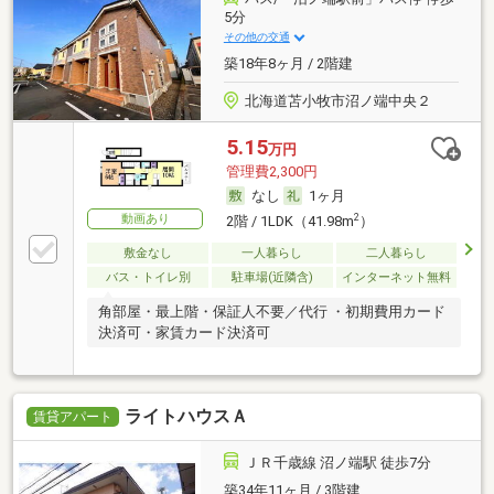
5分
その他の交通
築18年8ヶ月 / 2階建
北海道苫小牧市沼ノ端中央２
5.15
万円
管理費2,300円
なし
1ヶ月
動画あり
2
2階 / 1LDK（41.98m
）
敷金なし
一人暮らし
二人暮らし
バス・トイレ別
駐車場(近隣含)
インターネット無料
角部屋・最上階・保証人不要／代行 ・初期費用カード
決済可・家賃カード決済可
ライトハウスＡ
賃貸アパート
ＪＲ千歳線 沼ノ端駅 徒歩7分
築34年11ヶ月 / 3階建