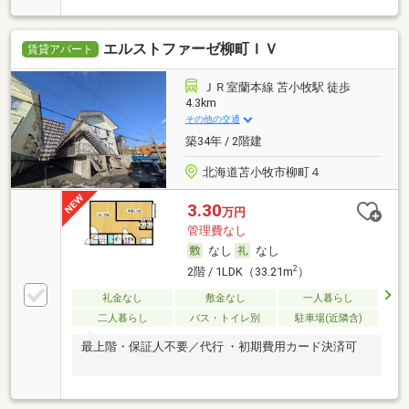
エルストファーゼ柳町ＩＶ
賃貸アパート
ＪＲ室蘭本線 苫小牧駅 徒歩
4.3km
その他の交通
築34年 / 2階建
北海道苫小牧市柳町４
3.30
万円
管理費なし
なし
なし
2
2階 / 1LDK（33.21m
）
礼金なし
敷金なし
一人暮らし
二人暮らし
バス・トイレ別
駐車場(近隣含)
最上階・保証人不要／代行 ・初期費用カード決済可