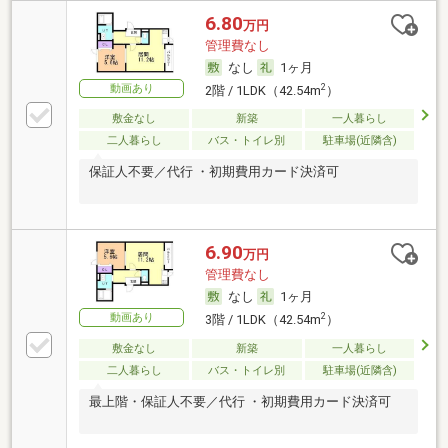
6.80
万円
管理費なし
なし
1ヶ月
動画あり
2
2階 / 1LDK（42.54m
）
敷金なし
新築
一人暮らし
二人暮らし
バス・トイレ別
駐車場(近隣含)
保証人不要／代行 ・初期費用カード決済可
6.90
万円
管理費なし
なし
1ヶ月
動画あり
2
3階 / 1LDK（42.54m
）
敷金なし
新築
一人暮らし
二人暮らし
バス・トイレ別
駐車場(近隣含)
最上階・保証人不要／代行 ・初期費用カード決済可