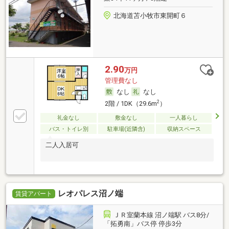
北海道苫小牧市東開町６
2.90
万円
管理費なし
なし
なし
2
2階 / 1DK（29.6m
）
礼金なし
敷金なし
一人暮らし
バス・トイレ別
駐車場(近隣含)
収納スペース
二人入居可
レオパレス沼ノ端
賃貸アパート
ＪＲ室蘭本線 沼ノ端駅 バス8分/
「拓勇南」バス停 停歩3分