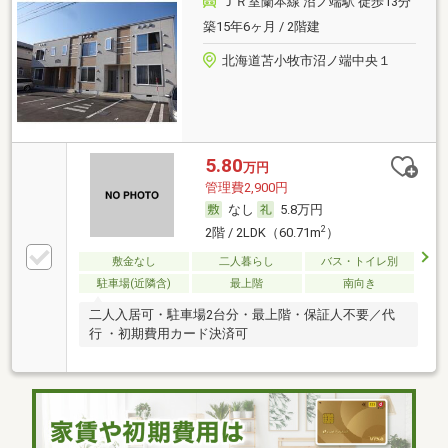
ＪＲ室蘭本線 沼ノ端駅 徒歩13分
築15年6ヶ月 / 2階建
北海道苫小牧市沼ノ端中央１
5.80
万円
管理費2,900円
なし
5.8万円
2
2階 / 2LDK（60.71m
）
敷金なし
二人暮らし
バス・トイレ別
駐車場(近隣含)
最上階
南向き
二人入居可・駐車場2台分・最上階・保証人不要／代
行 ・初期費用カード決済可