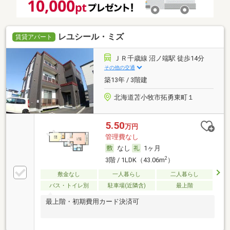
レユシール・ミズ
賃貸アパート
ＪＲ千歳線 沼ノ端駅 徒歩14分
その他の交通
築13年 / 3階建
北海道苫小牧市拓勇東町１
5.50
万円
管理費なし
なし
1ヶ月
2
3階 / 1LDK（43.06m
）
敷金なし
一人暮らし
二人暮らし
バス・トイレ別
駐車場(近隣含)
最上階
最上階・初期費用カード決済可