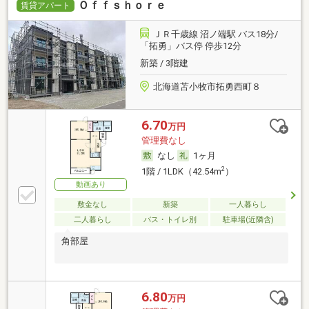
Ｏｆｆｓｈｏｒｅ
賃貸アパート
ＪＲ千歳線 沼ノ端駅 バス18分/
「拓勇」バス停 停歩12分
新築 / 3階建
北海道苫小牧市拓勇西町８
6.70
万円
管理費なし
なし
1ヶ月
2
1階 / 1LDK（42.54m
）
動画あり
敷金なし
新築
一人暮らし
二人暮らし
バス・トイレ別
駐車場(近隣含)
角部屋
6.80
万円