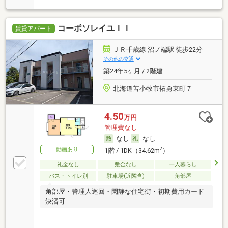
コーポソレイユＩＩ
賃貸アパート
ＪＲ千歳線 沼ノ端駅 徒歩22分
その他の交通
築24年5ヶ月 / 2階建
北海道苫小牧市拓勇東町７
4.50
万円
管理費なし
なし
なし
動画あり
2
1階 / 1DK（34.62m
）
礼金なし
敷金なし
一人暮らし
バス・トイレ別
駐車場(近隣含)
角部屋
角部屋・管理人巡回・閑静な住宅街・初期費用カード
決済可