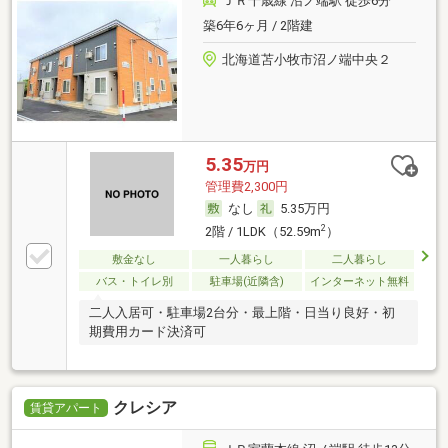
ＪＲ千歳線 沼ノ端駅 徒歩6分
築6年6ヶ月 / 2階建
北海道苫小牧市沼ノ端中央２
5.35
万円
管理費2,300円
なし
5.35万円
2
2階 / 1LDK（52.59m
）
敷金なし
一人暮らし
二人暮らし
バス・トイレ別
駐車場(近隣含)
インターネット無料
二人入居可・駐車場2台分・最上階・日当り良好・初
期費用カード決済可
クレシア
賃貸アパート