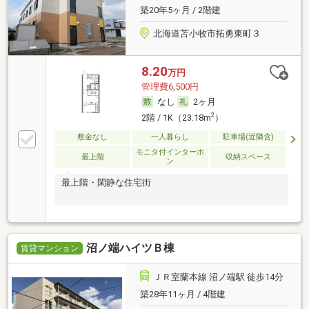
築20年5ヶ月 / 2階建
北海道苫小牧市拓勇東町３
8.20
万円
管理費6,500円
なし
2ヶ月
2
2階 / 1K（23.18m
）
敷金なし
一人暮らし
駐車場(近隣含)
モニタ付インターホ
最上階
収納スペース
ン
最上階・閑静な住宅街
沼ノ端ハイツＢ棟
賃貸マンション
ＪＲ室蘭本線 沼ノ端駅 徒歩14分
築28年11ヶ月 / 4階建