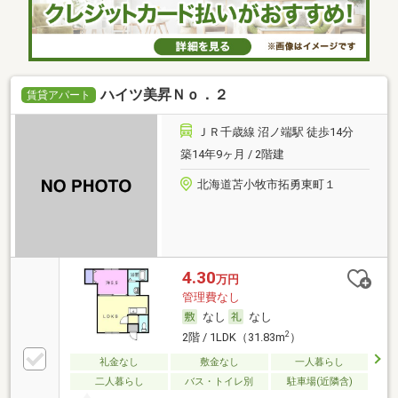
ハイツ美昇Ｎｏ．２
賃貸アパート
ＪＲ千歳線 沼ノ端駅 徒歩14分
築14年9ヶ月 / 2階建
北海道苫小牧市拓勇東町１
4.30
万円
管理費なし
なし
なし
2
2階 / 1LDK（31.83m
）
礼金なし
敷金なし
一人暮らし
二人暮らし
バス・トイレ別
駐車場(近隣含)