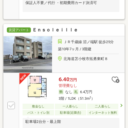
保証人不要／代行 ・初期費用カード決済可
Ｅｎｓｏｌｅｉｌｌｅ
賃貸アパート
ＪＲ千歳線 沼ノ端駅 徒歩25分
築10年7ヶ月 / 3階建
北海道苫小牧市拓勇東町８
6.40
万円
管理費なし
なし
6.4万円
2
3階 / 1LDK（51.3m
）
敷金なし
一人暮らし
二人暮らし
バス・トイレ別
駐車場(近隣含)
インターネット無料
駐車場2台分・最上階