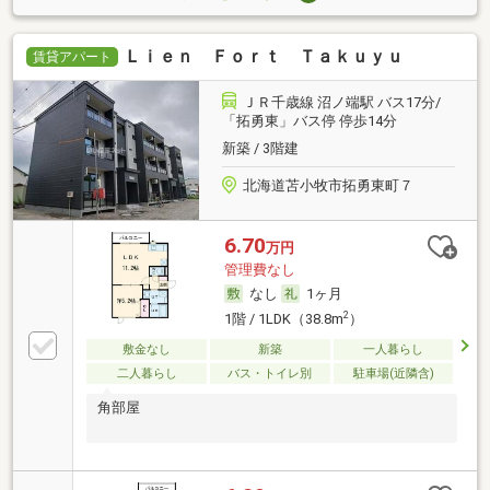
Ｌｉｅｎ Ｆｏｒｔ Ｔａｋｕｙｕ
賃貸アパート
ＪＲ千歳線 沼ノ端駅 バス17分/
「拓勇東」バス停 停歩14分
新築 / 3階建
北海道苫小牧市拓勇東町７
6.70
万円
管理費なし
なし
1ヶ月
2
1階 / 1LDK（38.8m
）
敷金なし
新築
一人暮らし
二人暮らし
バス・トイレ別
駐車場(近隣含)
角部屋