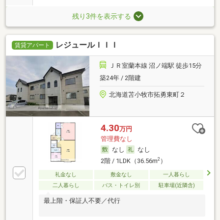
残り3件を表示する
レジュールＩＩＩ
賃貸アパート
ＪＲ室蘭本線 沼ノ端駅 徒歩15分
築24年 / 2階建
北海道苫小牧市拓勇東町２
4.30
万円
管理費なし
なし
なし
2
2階 / 1LDK（36.56m
）
礼金なし
敷金なし
一人暮らし
二人暮らし
バス・トイレ別
駐車場(近隣含)
最上階・保証人不要／代行