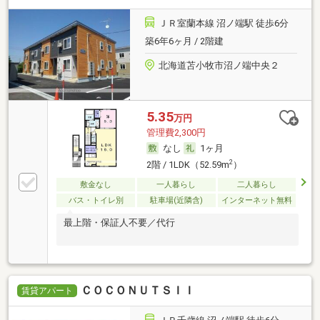
ＪＲ室蘭本線 沼ノ端駅 徒歩6分
築6年6ヶ月 / 2階建
北海道苫小牧市沼ノ端中央２
5.35
万円
管理費2,300円
なし
1ヶ月
2
2階 / 1LDK（52.59m
）
敷金なし
一人暮らし
二人暮らし
バス・トイレ別
駐車場(近隣含)
インターネット無料
最上階・保証人不要／代行
ＣＯＣＯＮＵＴＳＩＩ
賃貸アパート