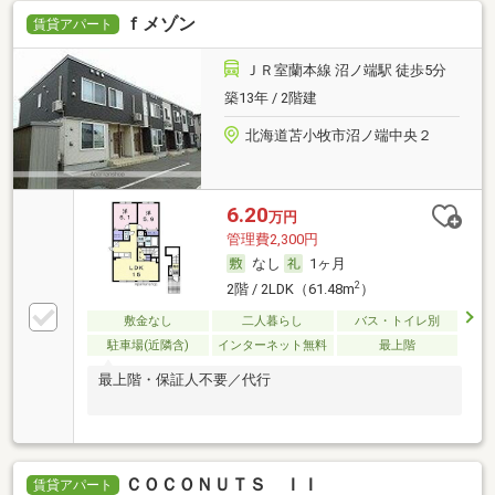
ｆメゾン
賃貸アパート
ＪＲ室蘭本線 沼ノ端駅 徒歩5分
築13年 / 2階建
北海道苫小牧市沼ノ端中央２
6.20
万円
管理費2,300円
なし
1ヶ月
2
2階 / 2LDK（61.48m
）
敷金なし
二人暮らし
バス・トイレ別
駐車場(近隣含)
インターネット無料
最上階
最上階・保証人不要／代行
ＣＯＣＯＮＵＴＳ ＩＩ
賃貸アパート