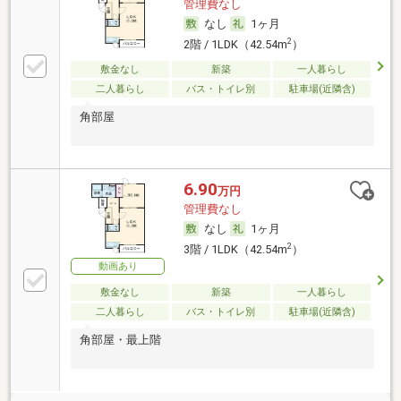
管理費なし
なし
1ヶ月
2
2階 / 1LDK（42.54m
）
敷金なし
新築
一人暮らし
二人暮らし
バス・トイレ別
駐車場(近隣含)
角部屋
6.90
万円
管理費なし
なし
1ヶ月
2
3階 / 1LDK（42.54m
）
動画あり
敷金なし
新築
一人暮らし
二人暮らし
バス・トイレ別
駐車場(近隣含)
角部屋・最上階