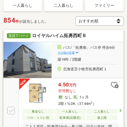
一人暮らし
二人暮らし
ファミリー
854
件
が該当しました。
ロイヤルハイム拓勇西町Ｂ
賃貸アパート
バス/「拓勇南」バス停 停歩6分
その他の交通
築18年 / 2階建
北海道苫小牧市拓勇西町１
4.50
万円
管理費なし
なし
1ヶ月
2
2階 / 1LDK（37.44m
）
敷金なし
一人暮らし
二人暮らし
バス・トイレ別
駐車場(近隣含)
最上階
二人入居可・駐車場2台分・最上階・日当り良好・閑