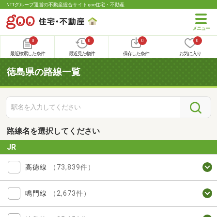
NTTグループ運営の不動産総合サイト goo住宅・不動産
0
0
0
0
最近検索した条件
最近見た物件
保存した条件
お気に入り
徳島県の路線一覧
路線名を選択してください
JR
高徳線
（73,839件）
鳴門線
（2,673件）