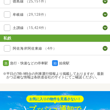
徳島線
（25,151件）
牟岐線
（29,128件）
土讃線
（15,424件）
私鉄
阿佐海岸阿佐東線
（4件）
急行・快速などの停車駅
始発駅
急
始
※平日の7時-9時台の列車運行情報より掲載しておりますが、最新
かつ正確な情報は各鉄道会社のサイトにてご確認ください。
お気に入りの物件を見逃さない！
プッシュ通知で