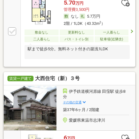
5.70
万円
管理費3,500円
なし
5.7万円
2
2階 / 1LDK（43.32m
）
敷金なし
更新料なし
一人暮らし
二人暮らし
バス・トイレ別
駐車場(近隣含)
駅まで徒歩5分。無料ネット付きの築浅1LDK
大西住宅（新）３号
賃貸一戸建て
伊予鉄道横河原線 田窪駅 徒歩8
分
その他の交通
築37年6ヶ月 / 2階建
愛媛県東温市志津川
6
万円