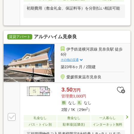
初期費用（敷金礼金、保証料等）を分割払い相談可能
アルテハイム見奈良
賃貸アパート
伊予鉄道横河原線 見奈良駅 徒歩
6分
その他の交通
築23年6ヶ月 / 2階建
愛媛県東温市見奈良
3.50
万円
管理費3,000円
なし
なし
2
2階 / 1K（29m
）
礼金なし
敷金なし
一人暮らし
バス・トイレ別
駐車場(近隣含)
インターネット無料
三福管理物件ご入居者様限定5大特典！Ｂ−ＰＬＵＳで