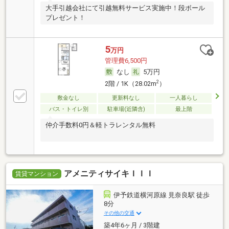
大手引越会社にて引越無料サービス実施中！段ボール
プレゼント！
5
万円
管理費6,500円
なし
5万円
2
2階 / 1K（28.02m
）
敷金なし
更新料なし
一人暮らし
バス・トイレ別
駐車場(近隣含)
最上階
仲介手数料0円＆軽トラレンタル無料
アメニティサイキＩＩＩ
賃貸マンション
伊予鉄道横河原線 見奈良駅 徒歩
8分
その他の交通
築4年6ヶ月 / 3階建