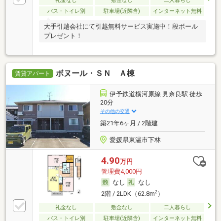
礼金なし
敷金なし
二人暮らし
バス・トイレ別
駐車場(近隣含)
インターネット無料
大手引越会社にて引越無料サービス実施中！段ボール
プレゼント！
ボヌール・ＳＮ Ａ棟
賃貸アパート
伊予鉄道横河原線 見奈良駅 徒歩
20分
その他の交通
築21年6ヶ月 / 2階建
愛媛県東温市下林
4.90
万円
管理費4,000円
なし
なし
2
2階 / 2LDK（62.8m
）
礼金なし
敷金なし
二人暮らし
バス・トイレ別
駐車場(近隣含)
インターネット無料