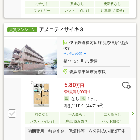
礼金なし
敷金なし
更新料なし
ファミリー
バス・トイレ別
駐車場(近隣含)
アメニティサイキ３
賃貸マンション
伊予鉄道横河原線 見奈良駅 徒歩
8分
その他の交通
築4年6ヶ月 / 3階建
愛媛県東温市見奈良
5.80
万円
管理費3,000円
なし
1ヶ月
2
3階 / 1LDK（44.71m
）
敷金なし
一人暮らし
二人暮らし
バス・トイレ別
駐車場(近隣含)
ペット相談可
初期費用（敷金礼金、保証料等）を分割払い相談可能