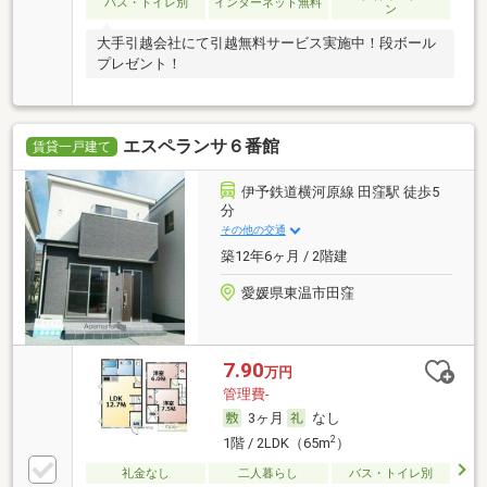
バス・トイレ別
インターネット無料
ン
大手引越会社にて引越無料サービス実施中！段ボール
プレゼント！
エスペランサ６番館
賃貸一戸建て
伊予鉄道横河原線 田窪駅 徒歩5
分
その他の交通
築12年6ヶ月 / 2階建
愛媛県東温市田窪
7.90
万円
管理費-
3ヶ月
なし
2
1階 / 2LDK（65m
）
礼金なし
二人暮らし
バス・トイレ別