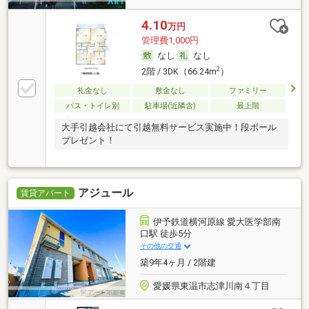
4.10
万円
管理費1,000円
なし
なし
2
2階 / 3DK（66.24m
）
礼金なし
敷金なし
ファミリー
バス・トイレ別
駐車場(近隣含)
最上階
大手引越会社にて引越無料サービス実施中！段ボール
プレゼント！
アジュール
賃貸アパート
伊予鉄道横河原線 愛大医学部南
口駅 徒歩5分
その他の交通
築9年4ヶ月 / 2階建
愛媛県東温市志津川南４丁目