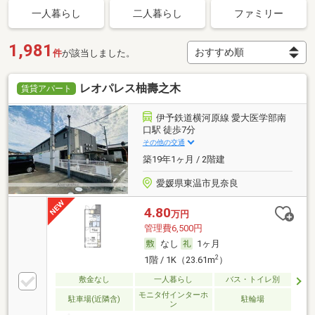
一人暮らし
二人暮らし
ファミリー
1,981
件
が該当しました。
レオパレス柚壽之木
賃貸アパート
伊予鉄道横河原線 愛大医学部南
口駅 徒歩7分
その他の交通
築19年1ヶ月 / 2階建
愛媛県東温市見奈良
4.80
万円
管理費6,500円
なし
1ヶ月
2
1階 / 1K（23.61m
）
敷金なし
一人暮らし
バス・トイレ別
モニタ付インターホ
駐車場(近隣含)
駐輪場
ン