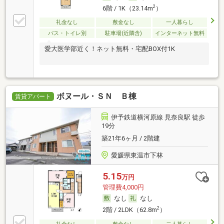
2
6階 / 1K（23.14m
）
礼金なし
敷金なし
一人暮らし
バス・トイレ別
駐車場(近隣含)
インターネット無料
愛大医学部近く！ネット無料・宅配BOX付1K
ボヌール・ＳＮ Ｂ棟
賃貸アパート
伊予鉄道横河原線 見奈良駅 徒歩
19分
築21年6ヶ月 / 2階建
愛媛県東温市下林
5.15
万円
管理費4,000円
なし
なし
2
2階 / 2LDK（62.8m
）