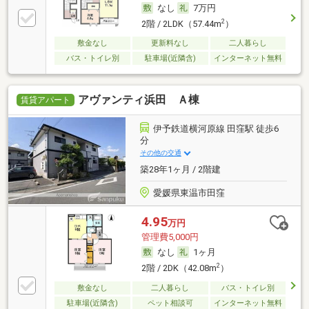
なし
7万円
2
2階 / 2LDK（57.44m
）
敷金なし
更新料なし
二人暮らし
バス・トイレ別
駐車場(近隣含)
インターネット無料
アヴァンティ浜田 Ａ棟
賃貸アパート
伊予鉄道横河原線 田窪駅 徒歩6
分
その他の交通
築28年1ヶ月 / 2階建
愛媛県東温市田窪
4.95
万円
管理費5,000円
なし
1ヶ月
2
2階 / 2DK（42.08m
）
敷金なし
二人暮らし
バス・トイレ別
駐車場(近隣含)
ペット相談可
インターネット無料