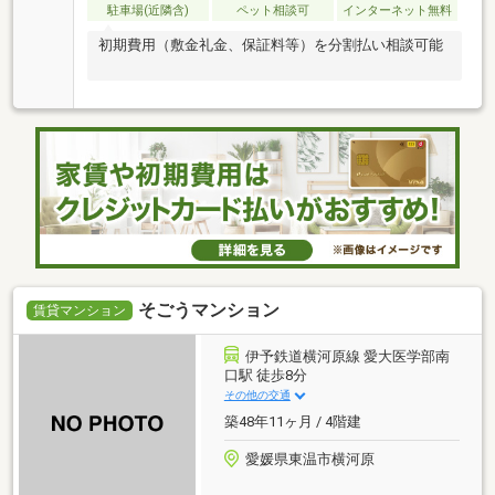
駐車場(近隣含)
ペット相談可
インターネット無料
初期費用（敷金礼金、保証料等）を分割払い相談可能
そごうマンション
賃貸マンション
伊予鉄道横河原線 愛大医学部南
口駅 徒歩8分
その他の交通
築48年11ヶ月 / 4階建
愛媛県東温市横河原