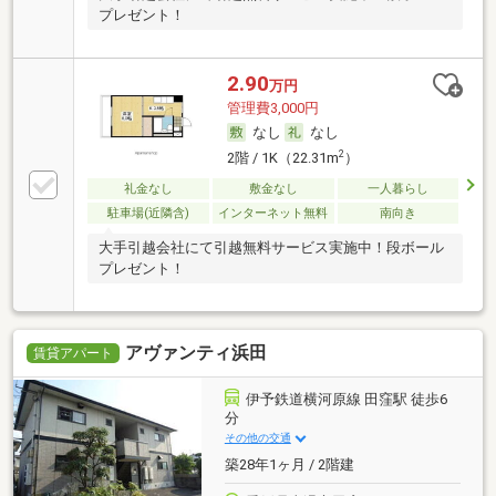
プレゼント！
2.90
万円
管理費3,000円
なし
なし
2
2階 / 1K（22.31m
）
礼金なし
敷金なし
一人暮らし
駐車場(近隣含)
インターネット無料
南向き
大手引越会社にて引越無料サービス実施中！段ボール
プレゼント！
アヴァンティ浜田
賃貸アパート
伊予鉄道横河原線 田窪駅 徒歩6
分
その他の交通
築28年1ヶ月 / 2階建