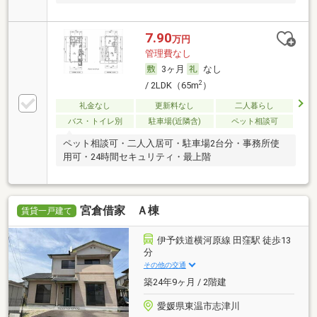
7.90
万円
管理費なし
3ヶ月
なし
2
/ 2LDK（65m
）
礼金なし
更新料なし
二人暮らし
バス・トイレ別
駐車場(近隣含)
ペット相談可
ペット相談可・二人入居可・駐車場2台分・事務所使
用可・24時間セキュリティ・最上階
宮倉借家 Ａ棟
賃貸一戸建て
伊予鉄道横河原線 田窪駅 徒歩13
分
その他の交通
築24年9ヶ月 / 2階建
愛媛県東温市志津川