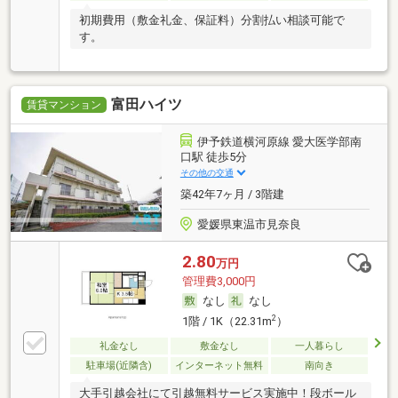
初期費用（敷金礼金、保証料）分割払い相談可能で
す。
富田ハイツ
賃貸マンション
伊予鉄道横河原線 愛大医学部南
口駅 徒歩5分
その他の交通
築42年7ヶ月 / 3階建
愛媛県東温市見奈良
2.80
万円
管理費3,000円
なし
なし
2
1階 / 1K（22.31m
）
礼金なし
敷金なし
一人暮らし
駐車場(近隣含)
インターネット無料
南向き
大手引越会社にて引越無料サービス実施中！段ボール