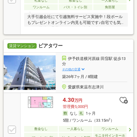
礼金なし
敷金なし
一人暮らし
ワンルーム
バス・トイレ別
角部屋
大手引越会社にて引越無料サービス実施中！段ボール
もプレゼントオンライン内見も可能です♪自宅でも気
になる物件が見学できます！お友達紹介キャンペーン
も実施中！お気軽にお問い合わせください！！
ピアタワー
賃貸マンション
伊予鉄道横河原線 田窪駅 徒歩13
分
その他の交通
築26年7ヶ月 / 8階建
愛媛県東温市志津川
4.30
万円
管理費5,000円
なし
1ヶ月
2
5階 / ワンルーム（33.15m
）
敷金なし
一人暮らし
ワンルーム
モニタ付インターホ