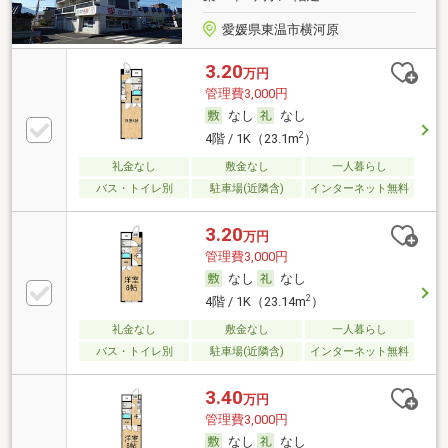
愛媛県東温市横河原
3.20
万円
管理費3,000円
なし
なし
2
4階 / 1K（23.1m
）
礼金なし
敷金なし
一人暮らし
バス・トイレ別
駐車場(近隣含)
インターネット無料
3.20
万円
管理費3,000円
なし
なし
2
4階 / 1K（23.14m
）
礼金なし
敷金なし
一人暮らし
バス・トイレ別
駐車場(近隣含)
インターネット無料
3.40
万円
管理費3,000円
なし
なし