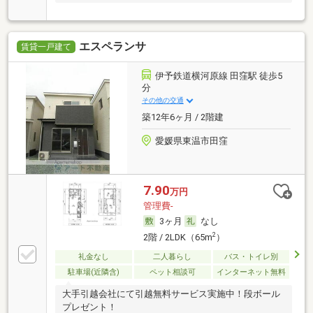
エスペランサ
賃貸一戸建て
伊予鉄道横河原線 田窪駅 徒歩5
分
その他の交通
築12年6ヶ月 / 2階建
愛媛県東温市田窪
7.90
万円
管理費-
3ヶ月
なし
2
2階 / 2LDK（65m
）
礼金なし
二人暮らし
バス・トイレ別
駐車場(近隣含)
ペット相談可
インターネット無料
大手引越会社にて引越無料サービス実施中！段ボール
プレゼント！