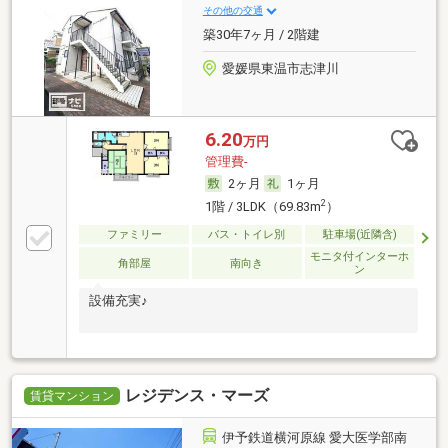
その他の交通
築30年7ヶ月 / 2階建
愛媛県東温市志津川
6.20
万円
管理費-
2ヶ月
1ヶ月
2
1階 / 3LDK（69.83m
）
ファミリー
バス・トイレ別
駐車場(近隣含)
モニタ付インターホ
角部屋
南向き
ン
設備充実♪
レジデンス・マーズ
賃貸マンション
伊予鉄道横河原線 愛大医学部南