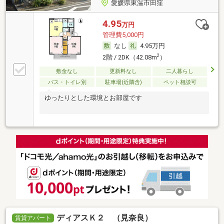
愛媛県東温市田窪
4.95
万円
管理費5,000円
なし
4.95万円
2
2階 / 2DK（42.08m
）
敷金なし
更新料なし
二人暮らし
バス・トイレ別
駐車場(近隣含)
ペット相談可
ゆったりとした環境とお部屋です
ディアスＫ２ （見奈良）
賃貸アパート