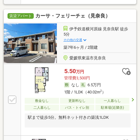
カーサ・フェリーチェ（見奈良）
賃貸アパート
伊予鉄道横河原線 見奈良駅 徒歩
5分
その他の交通
築7年6ヶ月 / 2階建
愛媛県東温市見奈良
5.50
万円
管理費3,500円
なし
6.5万円
2
1階 / 1LDK（40.02m
）
敷金なし
更新料なし
一人暮らし
二人暮らし
バス・トイレ別
駐車場(近隣含)
駅まで徒歩5分。無料ネット付きの築浅1LDK