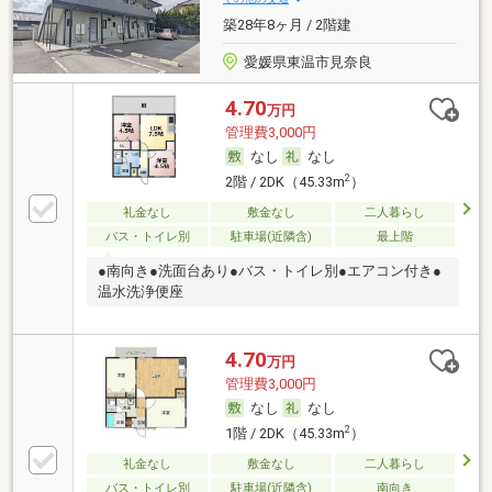
築28年8ヶ月 / 2階建
愛媛県東温市見奈良
4.70
万円
管理費3,000円
なし
なし
2
2階 / 2DK（45.33m
）
礼金なし
敷金なし
二人暮らし
バス・トイレ別
駐車場(近隣含)
最上階
●南向き●洗面台あり●バス・トイレ別●エアコン付き●
温水洗浄便座
4.70
万円
管理費3,000円
なし
なし
2
1階 / 2DK（45.33m
）
礼金なし
敷金なし
二人暮らし
バス・トイレ別
駐車場(近隣含)
南向き