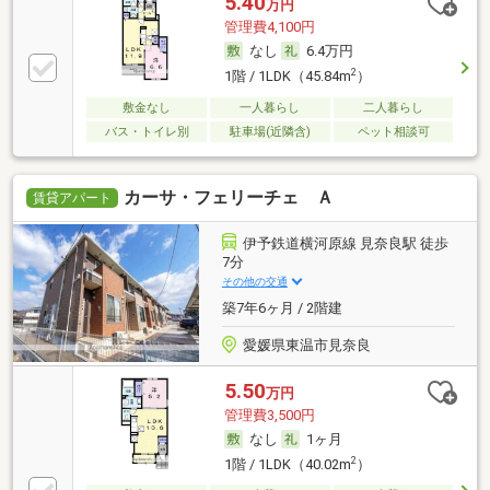
5.40
万円
管理費4,100円
なし
6.4万円
2
1階 / 1LDK（45.84m
）
敷金なし
一人暮らし
二人暮らし
バス・トイレ別
駐車場(近隣含)
ペット相談可
カーサ・フェリーチェ Ａ
賃貸アパート
伊予鉄道横河原線 見奈良駅 徒歩
7分
その他の交通
築7年6ヶ月 / 2階建
愛媛県東温市見奈良
5.50
万円
管理費3,500円
なし
1ヶ月
2
1階 / 1LDK（40.02m
）