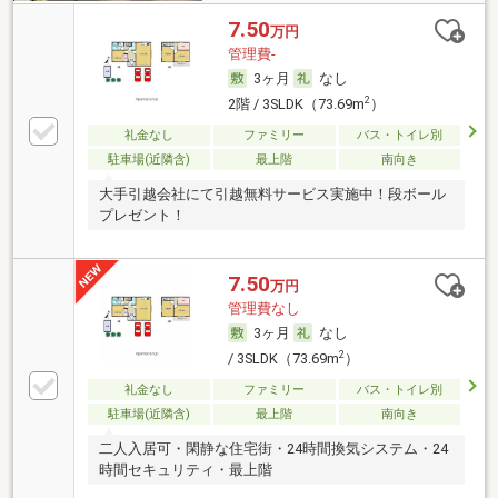
7.50
万円
管理費-
3ヶ月
なし
2
2階 / 3SLDK（73.69m
）
礼金なし
ファミリー
バス・トイレ別
駐車場(近隣含)
最上階
南向き
大手引越会社にて引越無料サービス実施中！段ボール
プレゼント！
7.50
万円
管理費なし
3ヶ月
なし
2
/ 3SLDK（73.69m
）
礼金なし
ファミリー
バス・トイレ別
駐車場(近隣含)
最上階
南向き
二人入居可・閑静な住宅街・24時間換気システム・24
時間セキュリティ・最上階