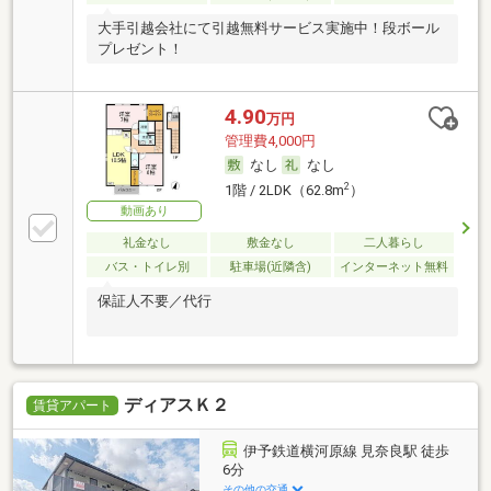
大手引越会社にて引越無料サービス実施中！段ボール
プレゼント！
4.90
万円
管理費4,000円
なし
なし
2
1階 / 2LDK（62.8m
）
動画あり
礼金なし
敷金なし
二人暮らし
バス・トイレ別
駐車場(近隣含)
インターネット無料
保証人不要／代行
ディアスＫ２
賃貸アパート
伊予鉄道横河原線 見奈良駅 徒歩
6分
その他の交通