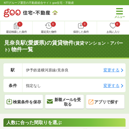
NTTグループ運営の不動産総合サイト goo住宅・不動産
1
0
0
0
最近検索した条件
最近見た物件
保存した条件
お気に入り
見奈良駅(愛媛県)の賃貸物件
(賃貸マンション・アパー
物件一覧
ト)
駅
変更する
伊予鉄道横河原線/見奈良
条件
変更する
指定なし
新着メールを受
検索条件を保存
アプリで探す
取る
人数に合った間取りを選ぶ