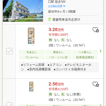
口駅 徒歩5分
その他の交通
築42年6ヶ月 / 3階建
愛媛県東温市志津川
3.20
万円
管理費2,000円
なし
なし
2
2階 / ワンルーム（20.7m
）
礼金なし
敷金なし
一人暮らし
ワンルーム
バス・トイレ別
駐車場(近隣含)
●リフォーム部屋 ●エアコン ●テレビモニターホ
ン ●室内洗濯機置場 ●コンパクト冷蔵庫付き
2.50
万円
管理費4,220円
なし
なし(実費)
2
3階 / ワンルーム（20.7m
）