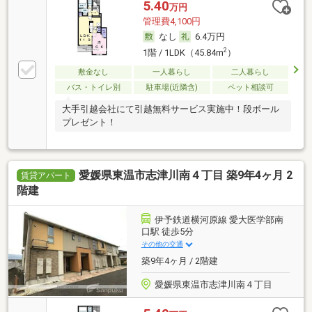
5.40
万円
管理費4,100円
なし
6.4万円
2
1階 / 1LDK（45.84m
）
敷金なし
一人暮らし
二人暮らし
バス・トイレ別
駐車場(近隣含)
ペット相談可
大手引越会社にて引越無料サービス実施中！段ボール
プレゼント！
愛媛県東温市志津川南４丁目 築9年4ヶ月 2
賃貸アパート
階建
伊予鉄道横河原線 愛大医学部南
口駅 徒歩5分
その他の交通
築9年4ヶ月 / 2階建
愛媛県東温市志津川南４丁目