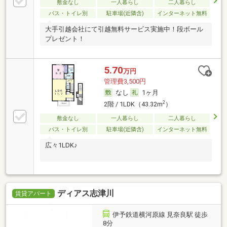
敷金なし
一人暮らし
二人暮らし
バス・トイレ別
駐車場(近隣含)
インターネット無料
大手引越会社にて引越無料サービス実施中！段ボール
プレゼント！
5.70
万円
管理費3,500円
なし
1ヶ月
2
2階 / 1LDK（43.32m
）
敷金なし
一人暮らし
二人暮らし
バス・トイレ別
駐車場(近隣含)
インターネット無料
広々1LDK♪
ディアス志津川
賃貸アパート
伊予鉄道横河原線 見奈良駅 徒歩
8分