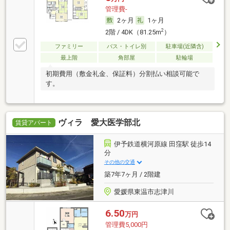
管理費-
2ヶ月
1ヶ月
2
2階 / 4DK（81.25m
）
ファミリー
バス・トイレ別
駐車場(近隣含)
最上階
角部屋
駐輪場
初期費用（敷金礼金、保証料）分割払い相談可能で
す。
ヴィラ 愛大医学部北
賃貸アパート
伊予鉄道横河原線 田窪駅 徒歩14
分
その他の交通
築7年7ヶ月 / 2階建
愛媛県東温市志津川
6.50
万円
管理費5,000円