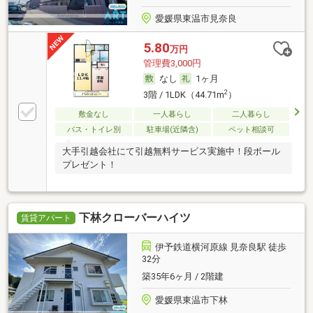
愛媛県東温市見奈良
5.80
万円
管理費3,000円
なし
1ヶ月
2
3階 / 1LDK（44.71m
）
敷金なし
一人暮らし
二人暮らし
バス・トイレ別
駐車場(近隣含)
ペット相談可
大手引越会社にて引越無料サービス実施中！段ボール
プレゼント！
下林クローバーハイツ
賃貸アパート
伊予鉄道横河原線 見奈良駅 徒歩
32分
築35年6ヶ月 / 2階建
愛媛県東温市下林