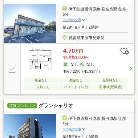
伊予鉄道横河原線 見奈良駅 徒歩
6分
その他の交通
築28年8ヶ月 / 2階建
愛媛県東温市見奈良
4.70
万円
管理費3,000円
なし
なし
2
1階 / 2DK（45.33m
）
礼金なし
敷金なし
更新料なし
二人暮らし
バス・トイレ別
駐車場(近隣含)
グランシャリオ
賃貸マンション
伊予鉄道横河原線 横河原駅 徒歩
3分
その他の交通
築35年6ヶ月 / 6階建