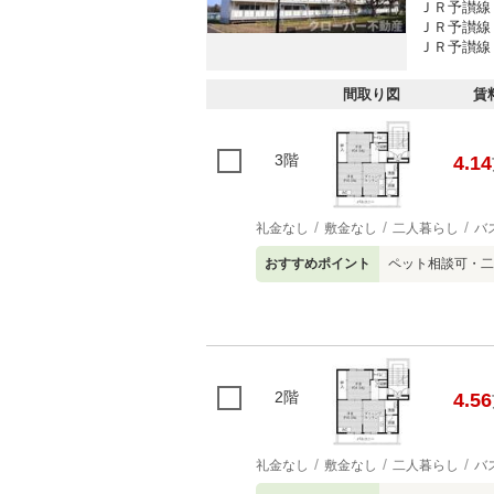
ＪＲ予讃線 
ＪＲ予讃線 
ＪＲ予讃線 
間取り図
賃
3階
4.14
礼金なし
敷金なし
二人暮らし
バ
おすすめポイント
ペット相談可・二
2階
4.56
礼金なし
敷金なし
二人暮らし
バ