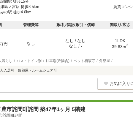
詫間駅 徒歩15分
津島ノ宮駅 徒歩3.5km
賃貸マンシ
みの駅 徒歩4.0km
料
管理費等
敷/礼/保証/敷引・償却
間取り/広さ
なし / なし
1LDK
なし
万円
2
なし / -
39.83m
人暮らし
バス・トイレ別
駐車場(近隣含)
ペット相談可
角部屋
人入居可・角部屋・ルームシェア可
お気に入り
豊市詫間町詫間 築47年1ヶ月 5階建
市詫間町詫間