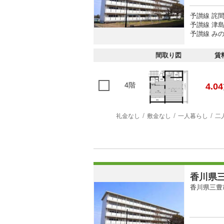
予讃線 詫間
予讃線 津島
予讃線 みの
間取り図
賃
4階
4.04
礼金なし
敷金なし
一人暮らし
二
香川県三
香川県三豊