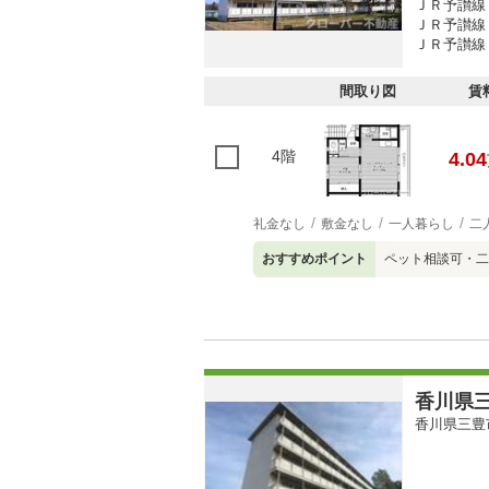
ＪＲ予讃線 
ＪＲ予讃線 
ＪＲ予讃線 
間取り図
賃
4階
4.04
礼金なし
敷金なし
一人暮らし
二
おすすめポイント
ペット相談可・二
香川県三
香川県三豊