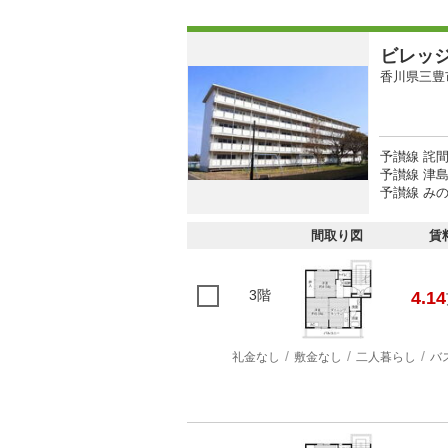
ビレッ
香川県三豊
予讃線 詫間
予讃線 津島
予讃線 みの
間取り図
賃
3階
4.14
礼金なし
敷金なし
二人暮らし
バ