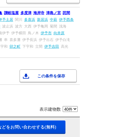
亀
讃岐塩屋
多度津
海岸寺
津島ノ宮
詫間
伊予土居
関川
多喜浜
新居浜
中萩
伊予西条
治
波止浜
波方
大西
伊予亀岡
菊間
浅海
南伊予
伊予横田
鳥ノ木
伊予市
向井原
灘
串
喜多灘
伊予長浜
伊予出石
伊予白滝
上宇和
卯之町
下宇和
立間
伊予吉田
高光
この条件を保存
表示建物数
などをお問い合わせする(無料)