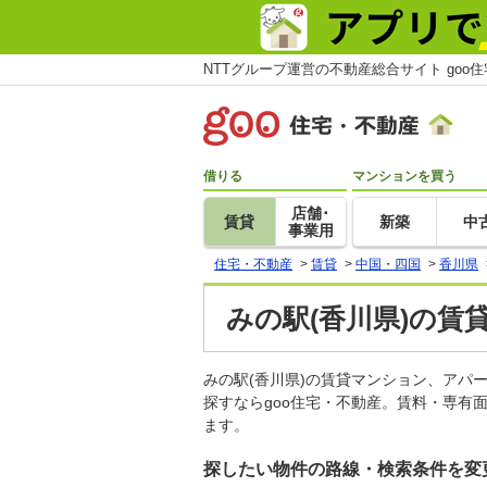
NTTグループ運営の不動産総合サイト goo
借りる
マンションを買う
店舗･
賃貸
新築
中
事業用
住宅・不動産
>
賃貸
>
中国・四国
>
香川県
みの駅(香川県)の賃
みの駅(香川県)の賃貸マンション、ア
探すならgoo住宅・不動産。賃料・専有
ます。
探したい物件の路線・検索条件を変