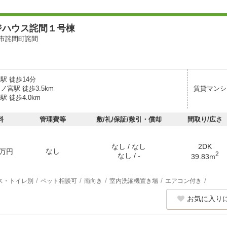
ジハウス詫間１号棟
市詫間町詫間
駅 徒歩14分
ノ宮駅 徒歩3.5km
賃貸マンシ
駅 徒歩4.0km
料
管理費等
敷/礼/保証/敷引・償却
間取り/広さ
なし / なし
2DK
なし
万円
2
なし / -
39.83m
ス・トイレ別
ペット相談可
南向き
室内洗濯機置き場
エアコン付き
お気に入り