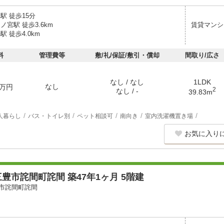
駅 徒歩15分
ノ宮駅 徒歩3.6km
賃貸マンシ
駅 徒歩4.0km
料
管理費等
敷/礼/保証/敷引・償却
間取り/広さ
なし / なし
1LDK
なし
万円
2
なし / -
39.83m
人暮らし
バス・トイレ別
ペット相談可
南向き
室内洗濯機置き場
お気に入り
豊市詫間町詫間 築47年1ヶ月 5階建
市詫間町詫間