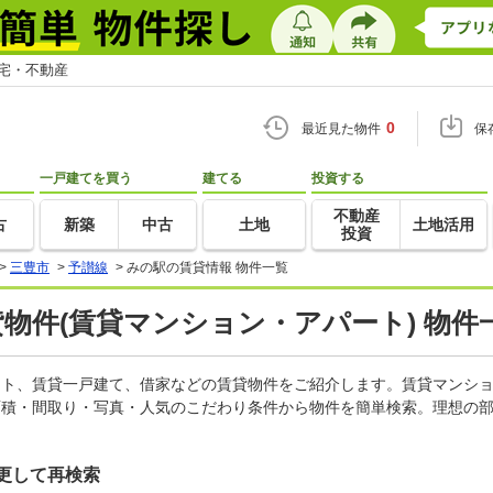
住宅・不動産
0
最近見た物件
保
一戸建てを買う
建てる
投資する
不動産
古
新築
中古
土地
土地活用
投資
>
三豊市
>
予讃線
>
みの駅の賃貸情報 物件一覧
貸物件(賃貸マンション・アパート) 物件
パート、賃貸一戸建て、借家などの賃貸物件をご紹介します。賃貸マンシ
面積・間取り・写真・人気のこだわり条件から物件を簡単検索。理想の部
更して再検索