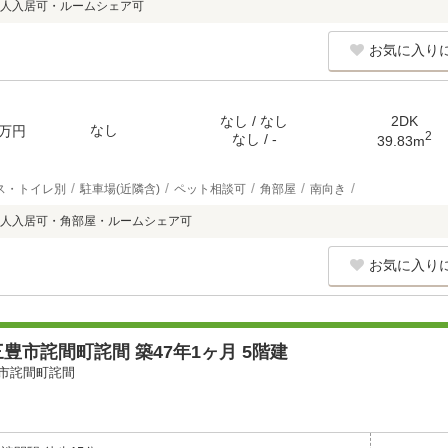
人入居可・ルームシェア可
お気に入り
なし / なし
2DK
なし
万円
2
なし / -
39.83m
ス・トイレ別
駐車場(近隣含)
ペット相談可
角部屋
南向き
人入居可・角部屋・ルームシェア可
お気に入り
豊市詫間町詫間 築47年1ヶ月 5階建
市詫間町詫間