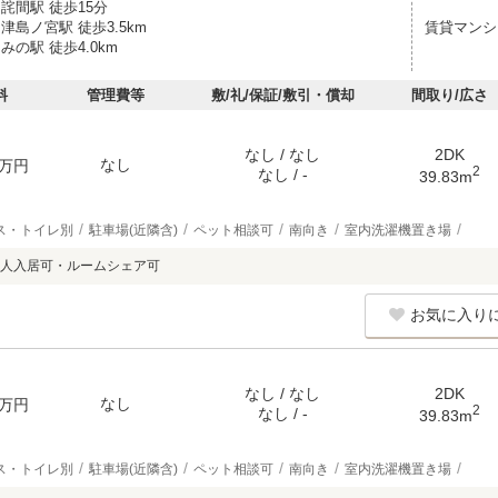
詫間駅 徒歩15分
津島ノ宮駅 徒歩3.5km
賃貸マンシ
みの駅 徒歩4.0km
料
管理費等
敷/礼/保証/敷引・償却
間取り/広さ
なし / なし
2DK
なし
万円
2
なし / -
39.83m
ス・トイレ別
駐車場(近隣含)
ペット相談可
南向き
室内洗濯機置き場
人入居可・ルームシェア可
お気に入り
なし / なし
2DK
なし
万円
2
なし / -
39.83m
ス・トイレ別
駐車場(近隣含)
ペット相談可
南向き
室内洗濯機置き場