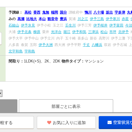
予讃線：
高松
香西
鬼無
端岡
国分
讃岐府中
鴨川
八十場
坂出
宇多津
丸
みの
高瀬
比地大
本山
観音寺
豊浜
箕浦
川之江
伊予三島
伊予寒川
赤星
石鎚山
伊予氷見
伊予小松
玉之江
壬生川
伊予三芳
伊予桜井
伊予富田
今
大浦
伊予北条
柳原
粟井
光洋台
堀江
伊予和気
三津浜
松山
市坪
北伊予
伊予大平
伊予中山
伊予立川
内子
五十崎
喜多山
新谷
高野川
伊予上灘
下
八多喜
春賀
五郎
伊予大洲
西大洲
伊予平野
千丈
八幡浜
双岩
伊予石城
北宇和島
宇和島
間取り：
1LDK(+S)、2K、2DK
物件タイプ：
マンション
部屋ごとに表示
お気に入りに追加
空室状況