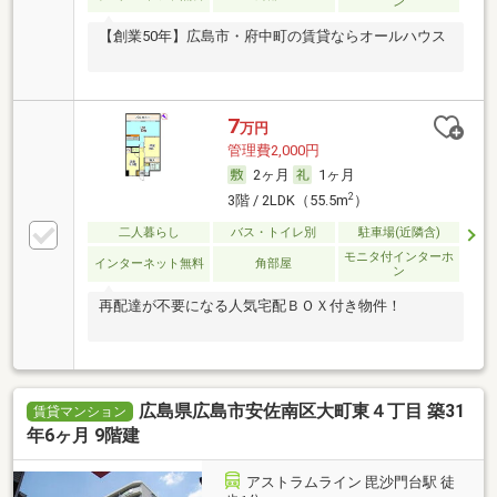
ン
【創業50年】広島市・府中町の賃貸ならオールハウス
7
万円
管理費2,000円
2ヶ月
1ヶ月
2
3階 / 2LDK（55.5m
）
二人暮らし
バス・トイレ別
駐車場(近隣含)
モニタ付インターホ
インターネット無料
角部屋
ン
再配達が不要になる人気宅配ＢＯＸ付き物件！
広島県広島市安佐南区大町東４丁目 築31
賃貸マンション
年6ヶ月 9階建
アストラムライン 毘沙門台駅 徒