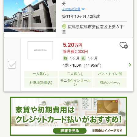
分
その他の交通
築11年10ヶ月 / 2階建
広島県広島市安佐南区上安３丁
目
5.20
万円
管理費2,000円
1ヶ月
1ヶ月
2
1階 / 1LDK（44.95m
）
一人暮らし
二人暮らし
バス・トイレ別
モニタ付インターホ
駐車場(近隣含)
収納スペース
ン