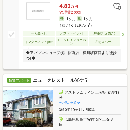
4.80
万円
管理費2,000円
1ヶ月
1ヶ月
2
1階 / 1K（29.75m
）
一人暮らし
バス・トイレ別
駐車場(近隣含)
モニタ付インターホ
インターネット無料
収納スペース
ン
◆アパマンショップ横川駅前店 横川駅南口より徒歩
2分◆
ニュークレストール光ケ丘
賃貸アパート
アストラムライン 上安駅 徒歩13
分
その他の交通
築30年10ヶ月 / 2階建
広島県広島市安佐南区上安６丁
目