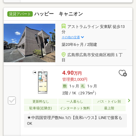
ハッピー キャニオン
賃貸アパート
アストラムライン 安東駅 徒歩13
分
その他の交通
築20年6ヶ月 / 2階建
広島県広島市安佐南区相田１丁
目
4.90
万円
管理費2,000円
1ヶ月
1ヶ月
2
2階 / 1K（29.75m
）
更新料なし
一人暮らし
バス・トイレ別
駐車場(近隣含)
インターネット無料
最上階
★中四国管理戸数No.1の【良和ハウス】LINEで接客も
OK