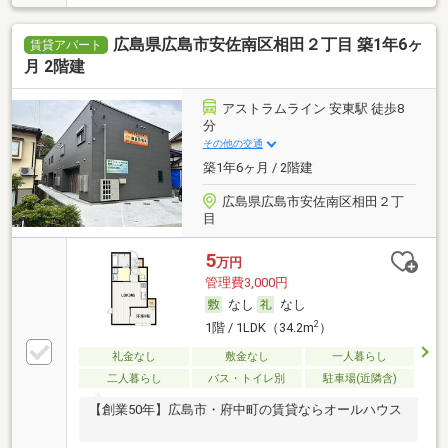
広島県広島市安佐南区相田２丁目 築1年6ヶ
賃貸アパート
月 2階建
アストラムライン 安東駅 徒歩8
分
その他の交通
築1年6ヶ月 / 2階建
広島県広島市安佐南区相田２丁
目
5
万円
管理費3,000円
なし
なし
2
1階 / 1LDK（34.2m
）
礼金なし
敷金なし
一人暮らし
二人暮らし
バス・トイレ別
駐車場(近隣含)
【創業50年】広島市・府中町の賃貸ならオールハウス