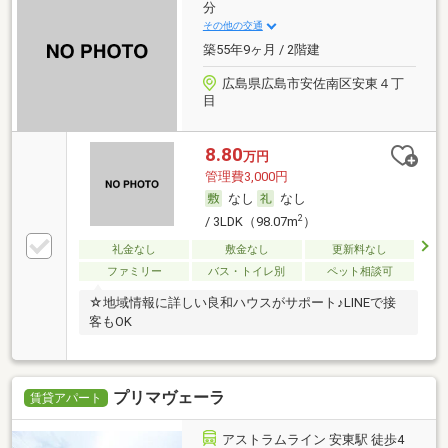
分
その他の交通
築55年9ヶ月 / 2階建
広島県広島市安佐南区安東４丁
目
8.80
万円
管理費3,000円
なし
なし
2
/ 3LDK（98.07m
）
礼金なし
敷金なし
更新料なし
ファミリー
バス・トイレ別
ペット相談可
☆地域情報に詳しい良和ハウスがサポート♪LINEで接
客もOK
プリマヴェーラ
賃貸アパート
アストラムライン 安東駅 徒歩4