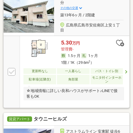
分
その他の交通
築13年6ヶ月 / 2階建
広島県広島市安佐南区上安１丁
目
5.30
万円
管理費-
1.5ヶ月
1ヶ月
2
1階 / 1K（29.6m
）
更新料なし
一人暮らし
バス・トイレ別
モニタ付インターホ
駐車場(近隣含)
角部屋
ン
☆地域情報に詳しい良和ハウスがサポート♪LINEで接
客もOK
タウニーヒルズ
賃貸アパート
アストラムライン 安東駅 徒歩6