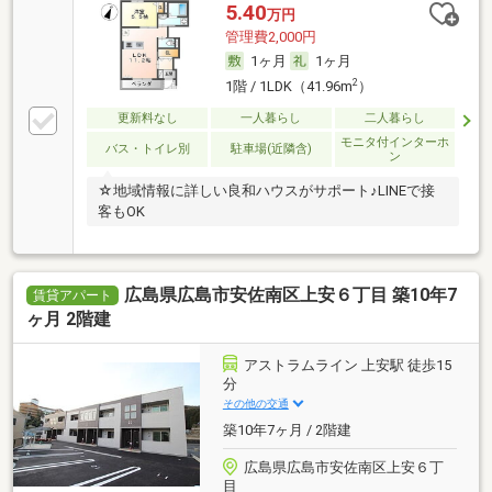
5.40
万円
管理費2,000円
1ヶ月
1ヶ月
2
1階 / 1LDK（41.96m
）
更新料なし
一人暮らし
二人暮らし
モニタ付インターホ
バス・トイレ別
駐車場(近隣含)
ン
☆地域情報に詳しい良和ハウスがサポート♪LINEで接
客もOK
広島県広島市安佐南区上安６丁目 築10年7
賃貸アパート
ヶ月 2階建
アストラムライン 上安駅 徒歩15
分
その他の交通
築10年7ヶ月 / 2階建
広島県広島市安佐南区上安６丁
目