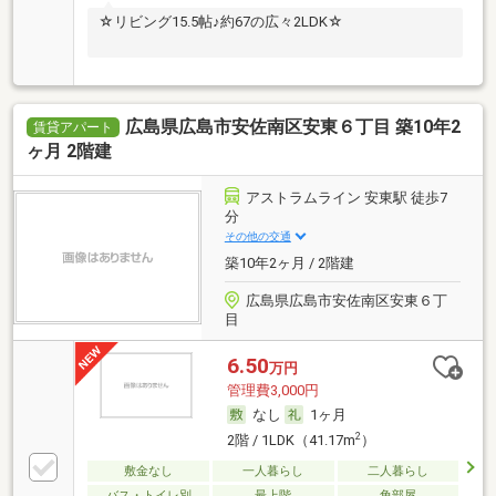
☆リビング15.5帖♪約67の広々2LDK☆
広島県広島市安佐南区安東６丁目 築10年2
賃貸アパート
ヶ月 2階建
アストラムライン 安東駅 徒歩7
分
その他の交通
築10年2ヶ月 / 2階建
広島県広島市安佐南区安東６丁
目
6.50
万円
管理費3,000円
なし
1ヶ月
2
2階 / 1LDK（41.17m
）
敷金なし
一人暮らし
二人暮らし
バス・トイレ別
最上階
角部屋