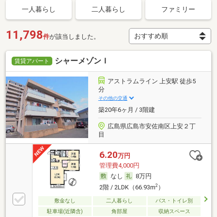
一人暮らし
二人暮らし
ファミリー
11,798
件
が該当しました。
シャーメゾンＩ
賃貸アパート
アストラムライン 上安駅 徒歩5
分
その他の交通
築20年6ヶ月 / 3階建
広島県広島市安佐南区上安２丁
目
6.20
万円
管理費4,000円
なし
8万円
2
2階 / 2LDK（66.93m
）
敷金なし
二人暮らし
バス・トイレ別
駐車場(近隣含)
角部屋
収納スペース