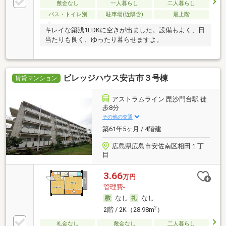
敷金なし
一人暮らし
二人暮らし
バス・トイレ別
駐車場(近隣含)
最上階
キレイな築浅1LDKに空きが出ました。設備もよく、日
当たりも良く、ゆったり暮らせますよ。
ビレッジハウス安古市３号棟
賃貸マンション
アストラムライン 毘沙門台駅 徒
歩8分
その他の交通
築61年5ヶ月 / 4階建
広島県広島市安佐南区相田１丁
目
3.66
万円
管理費-
なし
なし
2
2階 / 2K（28.98m
）
礼金なし
敷金なし
二人暮らし