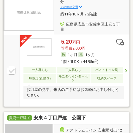
分
その他の交通
築11年10ヶ月 / 2階建
広島県広島市安佐南区上安３丁
目
5.20
万円
管理費2,000円
1ヶ月
1ヶ月
2
1階 / 1LDK（44.95m
）
一人暮らし
二人暮らし
バス・トイレ別
モニタ付インターホ
駐車場(近隣含)
収納スペース
ン
お部屋の見学、来店のご予約はお気軽にお申し付けく
ださい。
安東４丁目戸建 公園下
賃貸一戸建て
アストラムライン 安東駅 徒歩12