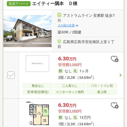
エイティー隅本 Ｄ棟
賃貸アパート
アストラムライン 安東駅 徒歩7
分
その他の交通
築30年 / 2階建
広島県広島市安佐南区上安１丁
目
6.30
万円
管理費3,000円
なし
1ヶ月
2
2階 / 2LDK（54.69m
）
敷金なし
二人暮らし
バス・トイレ別
駐車場(近隣含)
インターネット無料
最上階
6.30
万円
管理費3,000円
なし
13万円
2
1階 / 2LDK（54.69m
）