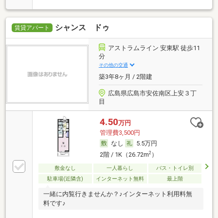
シャンス ドゥ
賃貸アパート
アストラムライン 安東駅 徒歩11
分
その他の交通
築3年8ヶ月 / 2階建
広島県広島市安佐南区上安３丁
目
4.50
万円
管理費3,500円
なし
5.5万円
2
2階 / 1K（26.72m
）
敷金なし
一人暮らし
バス・トイレ別
駐車場(近隣含)
インターネット無料
最上階
一緒に内覧行きませんか？♪インターネット利用料無
料です♪