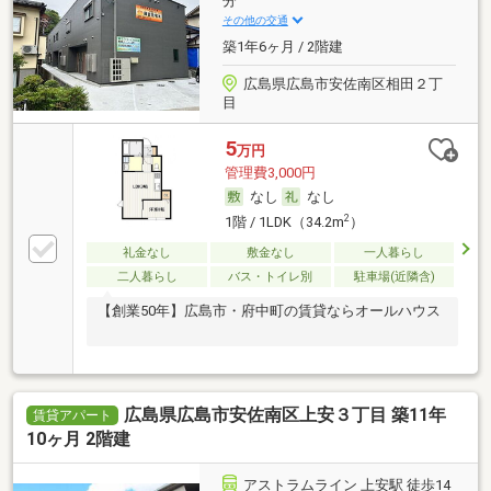
分
その他の交通
築1年6ヶ月 / 2階建
広島県広島市安佐南区相田２丁
目
5
万円
管理費3,000円
なし
なし
2
1階 / 1LDK（34.2m
）
礼金なし
敷金なし
一人暮らし
二人暮らし
バス・トイレ別
駐車場(近隣含)
【創業50年】広島市・府中町の賃貸ならオールハウス
広島県広島市安佐南区上安３丁目 築11年
賃貸アパート
10ヶ月 2階建
アストラムライン 上安駅 徒歩14