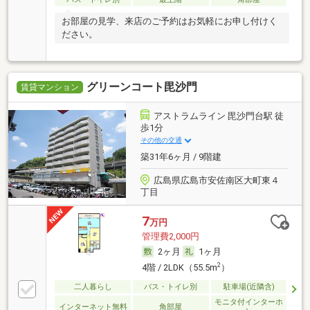
お部屋の見学、来店のご予約はお気軽にお申し付けく
ださい。
グリーンコート毘沙門
賃貸マンション
アストラムライン 毘沙門台駅 徒
歩1分
その他の交通
築31年6ヶ月 / 9階建
広島県広島市安佐南区大町東４
丁目
7
万円
管理費2,000円
2ヶ月
1ヶ月
2
4階 / 2LDK（55.5m
）
二人暮らし
バス・トイレ別
駐車場(近隣含)
モニタ付インターホ
インターネット無料
角部屋