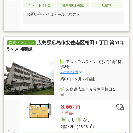
バス・トイレ別
駐車場(近隣含)
駐輪場
お問い合わせはオールハウスへ
広島県広島市安佐南区相田１丁目 築61年
賃貸マンション
5ヶ月 4階建
アストラムライン 毘沙門台駅 徒
歩8分
その他の交通
築61年5ヶ月 / 4階建
広島県広島市安佐南区相田１丁
目
3.66
万円
管理費-
なし
なし
2
2階 / 2K（28.98m
）