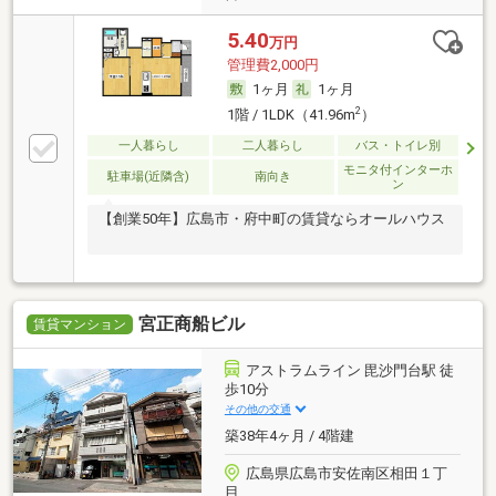
5.40
万円
管理費2,000円
1ヶ月
1ヶ月
2
1階 / 1LDK（41.96m
）
一人暮らし
二人暮らし
バス・トイレ別
モニタ付インターホ
駐車場(近隣含)
南向き
ン
【創業50年】広島市・府中町の賃貸ならオールハウス
宮正商船ビル
賃貸マンション
アストラムライン 毘沙門台駅 徒
歩10分
その他の交通
築38年4ヶ月 / 4階建
広島県広島市安佐南区相田１丁
目