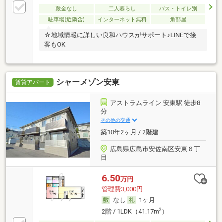
敷金なし
二人暮らし
バス・トイレ別
駐車場(近隣含)
インターネット無料
角部屋
☆地域情報に詳しい良和ハウスがサポート♪LINEで接
客もOK
シャーメゾン安東
賃貸アパート
アストラムライン 安東駅 徒歩8
分
その他の交通
築10年2ヶ月 / 2階建
広島県広島市安佐南区安東６丁
目
6.50
万円
管理費3,000円
なし
1ヶ月
2
2階 / 1LDK（41.17m
）