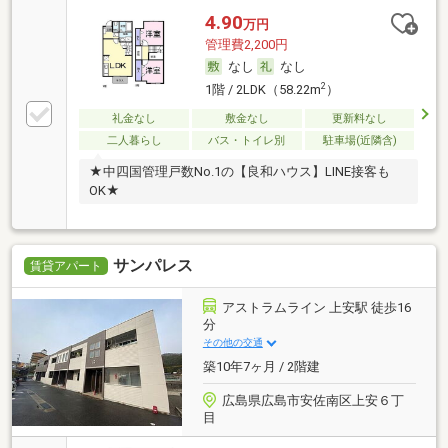
4.90
万円
管理費2,200円
なし
なし
2
1階 / 2LDK（58.22m
）
礼金なし
敷金なし
更新料なし
二人暮らし
バス・トイレ別
駐車場(近隣含)
★中四国管理戸数No.1の【良和ハウス】LINE接客も
OK★
サンパレス
賃貸アパート
アストラムライン 上安駅 徒歩16
分
その他の交通
築10年7ヶ月 / 2階建
広島県広島市安佐南区上安６丁
目