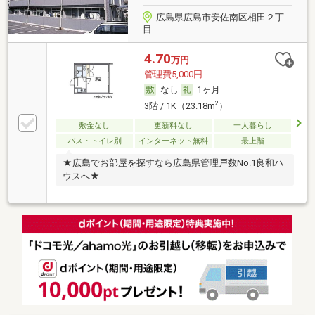
広島県広島市安佐南区相田２丁
目
4.70
万円
管理費5,000円
なし
1ヶ月
2
3階 / 1K（23.18m
）
敷金なし
更新料なし
一人暮らし
バス・トイレ別
インターネット無料
最上階
★広島でお部屋を探すなら広島県管理戸数No.1良和ハ
ウスへ★