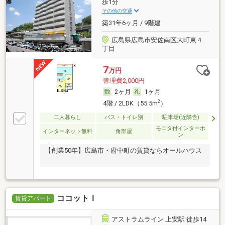
歩1分
その他の交通
築31年6ヶ月 / 9階建
広島県広島市安佐南区大町東４
丁目
7
万円
管理費2,000円
2ヶ月
1ヶ月
2
4階 / 2LDK（55.5m
）
二人暮らし
バス・トイレ別
駐車場(近隣含)
モニタ付インターホ
インターネット無料
角部屋
ン
【創業50年】広島市・府中町の賃貸ならオールハウス
ココットＩ
賃貸アパート
アストラムライン 上安駅 徒歩14