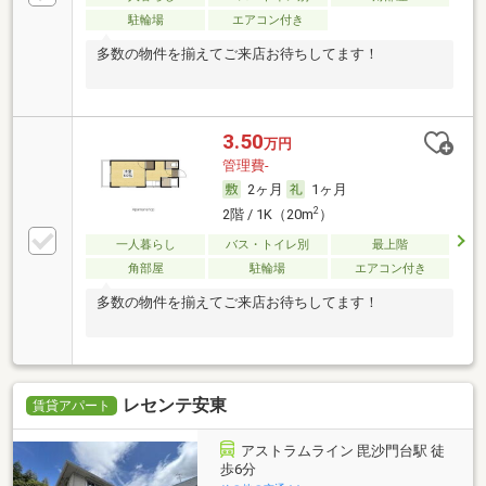
駐輪場
エアコン付き
多数の物件を揃えてご来店お待ちしてます！
3.50
万円
管理費-
2ヶ月
1ヶ月
2
2階 / 1K（20m
）
一人暮らし
バス・トイレ別
最上階
角部屋
駐輪場
エアコン付き
多数の物件を揃えてご来店お待ちしてます！
レセンテ安東
賃貸アパート
アストラムライン 毘沙門台駅 徒
歩6分