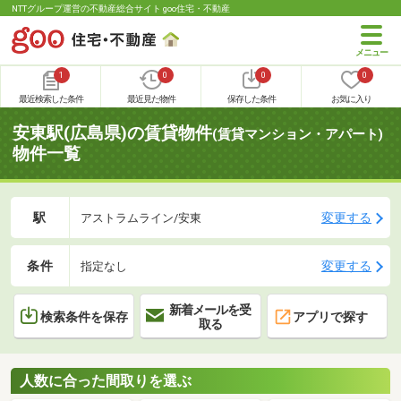
NTTグループ運営の不動産総合サイト goo住宅・不動産
1
0
0
0
最近検索した条件
最近見た物件
保存した条件
お気に入り
安東駅(広島県)の賃貸物件
(賃貸マンション・アパート)
物件一覧
駅
変更する
アストラムライン/安東
条件
変更する
指定なし
新着メールを受
検索条件を保存
アプリで探す
取る
人数に合った間取りを選ぶ