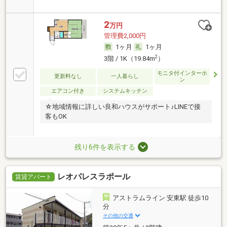
2
万円
管理費2,000円
1ヶ月
1ヶ月
2
3階 / 1K（19.84m
）
モニタ付インターホ
更新料なし
一人暮らし
ン
エアコン付き
システムキッチン
☆地域情報に詳しい良和ハウスがサポート♪LINEで接
客もOK
残り6件を表示する
レオパレスラポール
賃貸アパート
アストラムライン 安東駅 徒歩10
分
その他の交通