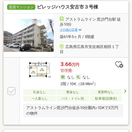
ビレッジハウス安古市３号棟
賃貸マンション
アストラムライン 毘沙門台駅 徒
歩10分
その他の交通
築61年5ヶ月 / 3階建
広島県広島市安佐南区相田１丁
目
3.66
万円
管理費-
なし
なし
2
2階 / 1DK（28.98m
）
礼金なし
敷金なし
更新料なし
一人暮らし
バス・トイレ別
駐車場(近隣含)
アストラムライン毘沙門台徒歩10分圏内♪1DKで3万円
の物件