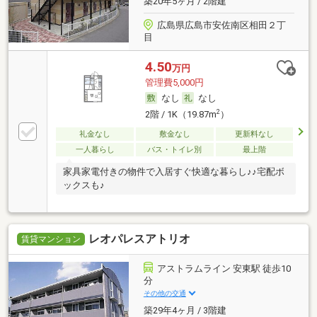
築20年5ヶ月 / 2階建
広島県広島市安佐南区相田２丁
目
4.50
万円
管理費5,000円
なし
なし
2
2階 / 1K（19.87m
）
礼金なし
敷金なし
更新料なし
一人暮らし
バス・トイレ別
最上階
家具家電付きの物件で入居すぐ快適な暮らし♪♪宅配ボ
ックスも♪
レオパレスアトリオ
賃貸マンション
アストラムライン 安東駅 徒歩10
分
その他の交通
築29年4ヶ月 / 3階建