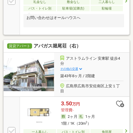
礼金なし
敷金なし
二人暮らし
バス・トイレ別
駐車場(近隣含)
駐輪場
お問い合わせはオールハウスへ
アバガス堀尾荘（右）
賃貸アパート
アストラムライン 安東駅 徒歩4
分
その他の交通
築43年8ヶ月 / 2階建
広島県広島市安佐南区上安１丁
目
3.50
万円
管理費-
2ヶ月
1ヶ月
2
1階 / 1K（20m
）
一人暮らし
バス・トイレ別
角部屋