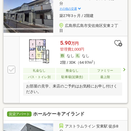
分
その他の交通
築27年3ヶ月 / 2階建
広島県広島市安佐南区安東２丁
目
5.90
万円
管理費2,000円
なし
なし
2
2階 / 3DK（64.97m
）
礼金なし
敷金なし
ファミリー
バス・トイレ別
駐車場(近隣含)
最上階
お部屋の見学、来店のご予約はお気軽にお申し付けく
ださい。
ホールケーキアイランド
賃貸アパート
アストラムライン 安東駅 徒歩8