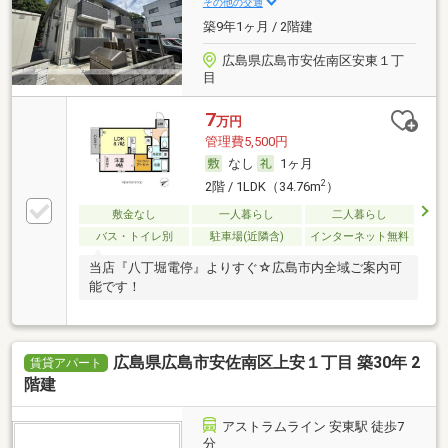
その他の交通
築9年1ヶ月 / 2階建
広島県広島市安佐南区安東１丁
目
7
万円
管理費5,500円
なし
1ヶ月
2
2階 / 1LDK（34.76m
）
敷金なし
一人暮らし
二人暮らし
バス・トイレ別
駐車場(近隣含)
インターネット無料
当店『八丁堀電停』よりすぐ☆広島市内全域ご案内可
能です！
広島県広島市安佐南区上安１丁目 築30年 2
賃貸アパート
階建
アストラムライン 安東駅 徒歩7
分