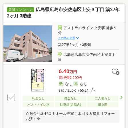
広島県広島市安佐南区上安３丁目 築27年
賃貸マンション
2ヶ月 3階建
アストラムライン 上安駅 徒歩5
分
その他の交通
築27年2ヶ月 / 3階建
広島県広島市安佐南区上安３丁
目
6.40
万円
管理費2,200円
なし
なし
2
3階 / 2LDK（66.21m
）
礼金なし
敷金なし
二人暮らし
バス・トイレ別
駐車場(近隣含)
最上階
☆敷金礼金ゼロ！オール洋室！水回り＆建具リフォー
ム済！☆