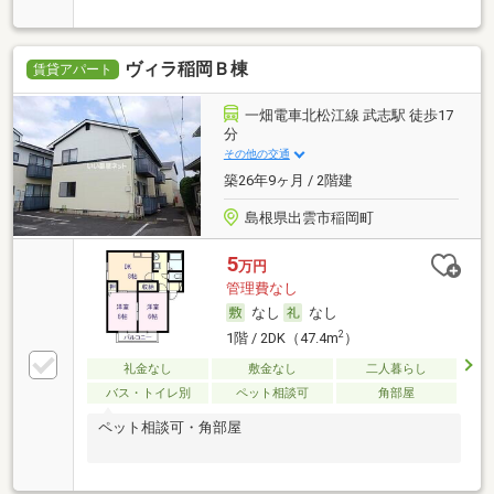
ヴィラ稲岡Ｂ棟
賃貸アパート
一畑電車北松江線 武志駅 徒歩17
分
その他の交通
築26年9ヶ月 / 2階建
島根県出雲市稲岡町
5
万円
管理費なし
なし
なし
2
1階 / 2DK（47.4m
）
礼金なし
敷金なし
二人暮らし
バス・トイレ別
ペット相談可
角部屋
ペット相談可・角部屋