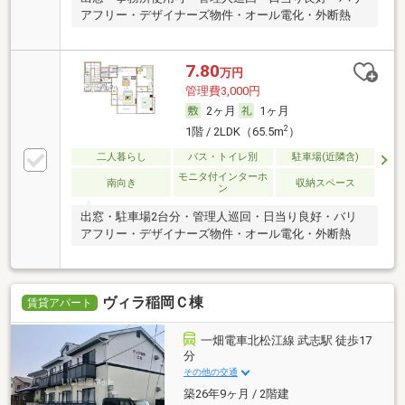
アフリー・デザイナーズ物件・オール電化・外断熱
7.80
万円
管理費3,000円
2ヶ月
1ヶ月
2
1階 / 2LDK（65.5m
）
二人暮らし
バス・トイレ別
駐車場(近隣含)
モニタ付インターホ
南向き
収納スペース
ン
出窓・駐車場2台分・管理人巡回・日当り良好・バリ
アフリー・デザイナーズ物件・オール電化・外断熱
ヴィラ稲岡Ｃ棟
賃貸アパート
一畑電車北松江線 武志駅 徒歩17
分
その他の交通
築26年9ヶ月 / 2階建