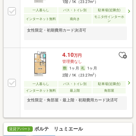
2
1階 / 1K（23.27m
）
一人暮らし
バス・トイレ別
駐車場(近隣含)
モニタ付インターホ
インターネット無料
南向き
ン
女性限定・初期費用カード決済可
4.10
万円
管理費なし
1ヶ月
1ヶ月
2
2階 / 1K（23.27m
）
一人暮らし
バス・トイレ別
駐車場(近隣含)
インターネット無料
最上階
角部屋
女性限定・角部屋・最上階・初期費用カード決済可
ポルテ リュミエール
賃貸アパート