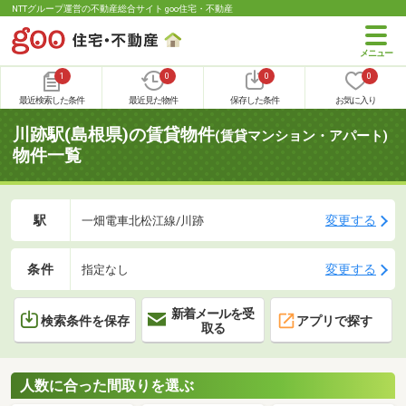
NTTグループ運営の不動産総合サイト goo住宅・不動産
1
0
0
0
最近検索した条件
最近見た物件
保存した条件
お気に入り
川跡駅(島根県)の賃貸物件
(賃貸マンション・アパート)
物件一覧
駅
変更する
一畑電車北松江線/川跡
条件
変更する
指定なし
新着メールを受
検索条件を保存
アプリで探す
取る
人数に合った間取りを選ぶ