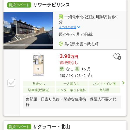
リワーラビリンス
賃貸アパート
一畑電車北松江線 川跡駅 徒歩9
分
その他の交通
築26年7ヶ月 / 2階建
島根県出雲市武志町
3.90
万円
管理費なし
なし
1ヶ月
2
1階 / 1K（23.42m
）
敷金なし
一人暮らし
バス・トイレ別
駐車場(近隣含)
インターネット無料
角部屋
角部屋・日当り良好・閑静な住宅街・保証人不要／代
行
サクラコート北山
賃貸アパート