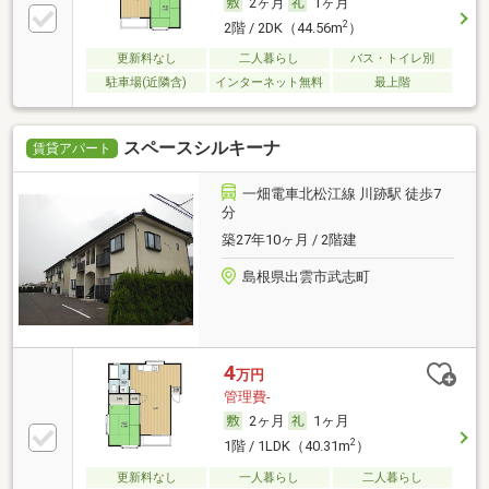
2ヶ月
1ヶ月
2
2階 / 2DK（44.56m
）
更新料なし
二人暮らし
バス・トイレ別
駐車場(近隣含)
インターネット無料
最上階
スペースシルキーナ
賃貸アパート
一畑電車北松江線 川跡駅 徒歩7
分
築27年10ヶ月 / 2階建
島根県出雲市武志町
4
万円
管理費-
2ヶ月
1ヶ月
2
1階 / 1LDK（40.31m
）
更新料なし
一人暮らし
二人暮らし