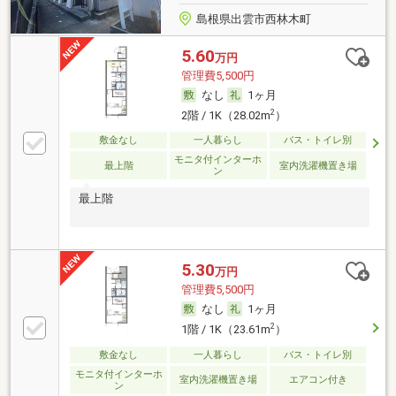
島根県出雲市西林木町
5.60
万円
管理費5,500円
なし
1ヶ月
2
2階 / 1K（28.02m
）
敷金なし
一人暮らし
バス・トイレ別
モニタ付インターホ
最上階
室内洗濯機置き場
ン
最上階
5.30
万円
管理費5,500円
なし
1ヶ月
2
1階 / 1K（23.61m
）
敷金なし
一人暮らし
バス・トイレ別
モニタ付インターホ
室内洗濯機置き場
エアコン付き
ン