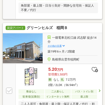
角部屋・最上階・日当り良好・閑静な住宅街・保証人
不要／代行
グリーンヒルズ 稲岡Ｂ
賃貸アパート
一畑電車北松江線 武志駅 徒歩14
分
その他の交通
築19年6ヶ月 / 2階建
島根県出雲市稲岡町
5.20
万円
管理費3,500円
なし
7.2万円
2
2階 / 2LDK（56.94m
）
敷金なし
二人暮らし
バス・トイレ別
駐車場(近隣含)
インターネット無料
最上階
二人入居可・角部屋・最上階・保証人不要／代行 ・初