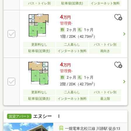
バス・トイレ別
駐車場(近隣含)
インターネット無料
4
万円
管理費-
2ヶ月
1ヶ月
2
1階 / 2DK（42.73m
）
更新料なし
二人暮らし
バス・トイレ別
駐車場(近隣含)
インターネット無料
南向き
4
万円
管理費-
2ヶ月
1ヶ月
2
2階 / 2DK（42.73m
）
更新料なし
二人暮らし
バス・トイレ別
駐車場(近隣含)
インターネット無料
最上階
エヌシー Ｉ
賃貸アパート
一畑電車北松江線 川跡駅 徒歩13