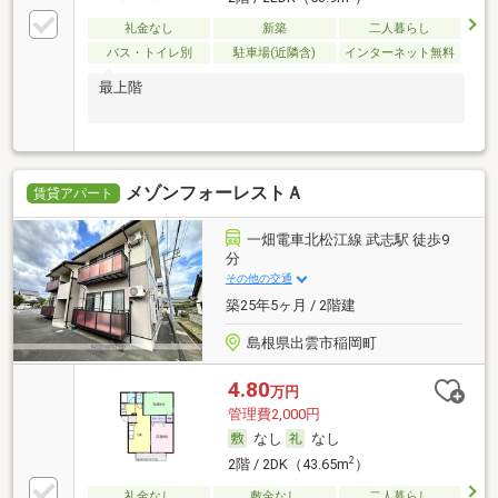
礼金なし
新築
二人暮らし
バス・トイレ別
駐車場(近隣含)
インターネット無料
最上階
メゾンフォーレストＡ
賃貸アパート
一畑電車北松江線 武志駅 徒歩9
分
その他の交通
築25年5ヶ月 / 2階建
島根県出雲市稲岡町
4.80
万円
管理費2,000円
なし
なし
2
2階 / 2DK（43.65m
）
礼金なし
敷金なし
二人暮らし