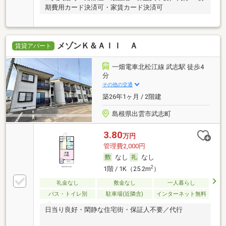
期費用カード決済可・家賃カード決済可
メゾンＫ＆ＡＩＩ Ａ
賃貸アパート
一畑電車北松江線 武志駅 徒歩4
分
その他の交通
築26年1ヶ月 / 2階建
島根県出雲市武志町
3.80
万円
管理費2,000円
なし
なし
2
1階 / 1K（25.2m
）
礼金なし
敷金なし
一人暮らし
バス・トイレ別
駐車場(近隣含)
インターネット無料
日当り良好・閑静な住宅街・保証人不要／代行