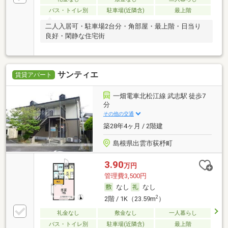
バス・トイレ別
駐車場(近隣含)
最上階
二人入居可・駐車場2台分・角部屋・最上階・日当り
良好・閑静な住宅街
サンティエ
賃貸アパート
一畑電車北松江線 武志駅 徒歩7
分
その他の交通
築28年4ヶ月 / 2階建
島根県出雲市荻杼町
3.90
万円
管理費3,500円
なし
なし
2
2階 / 1K（23.59m
）
礼金なし
敷金なし
一人暮らし
バス・トイレ別
駐車場(近隣含)
最上階