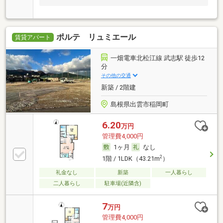
ポルテ リュミエール
賃貸アパート
一畑電車北松江線 武志駅 徒歩12
分
その他の交通
新築 / 2階建
島根県出雲市稲岡町
6.20
万円
管理費4,000円
1ヶ月
なし
2
1階 / 1LDK（43.21m
）
礼金なし
新築
一人暮らし
二人暮らし
駐車場(近隣含)
7
万円
管理費4,000円