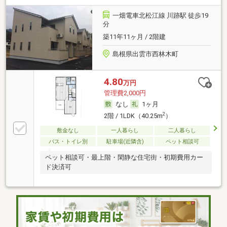
一畑電車北松江線 川跡駅 徒歩19
分
築11年11ヶ月 / 2階建
島根県出雲市西林木町
4.80
万円
管理費2,000円
なし
1ヶ月
2
2階 / 1LDK（40.25m
）
敷金なし
一人暮らし
二人暮らし
バス・トイレ別
駐車場(近隣含)
ペット相談可
ペット相談可・最上階・閑静な住宅街・初期費用カー
ド決済可