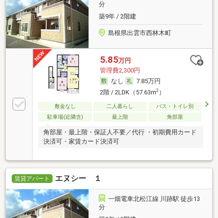
分
築9年 / 2階建
島根県出雲市西林木町
5.85
万円
管理費2,300円
なし
7.85万円
2
2階 / 2LDK（57.63m
）
敷金なし
二人暮らし
バス・トイレ別
駐車場(近隣含)
最上階
角部屋
角部屋・最上階・保証人不要／代行 ・初期費用カード
決済可・家賃カード決済可
エヌシー １
賃貸アパート
一畑電車北松江線 川跡駅 徒歩13
分