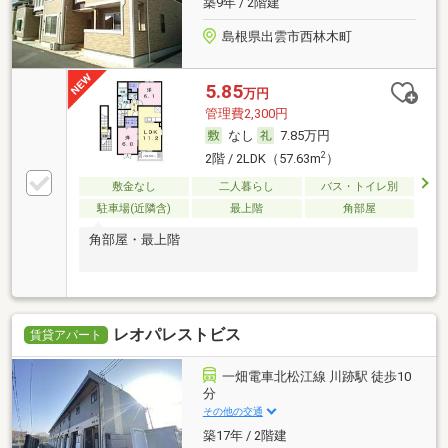
築9年 / 2階建
島根県出雲市西林木町
5.85
万円
管理費2,300円
なし
7.85万円
2
2階 / 2LDK（57.63m
）
敷金なし
二人暮らし
バス・トイレ別
駐車場(近隣含)
最上階
角部屋
角部屋・最上階
レオパレストビス
賃貸アパート
一畑電車北松江線 川跡駅 徒歩10
分
その他の交通
築17年 / 2階建