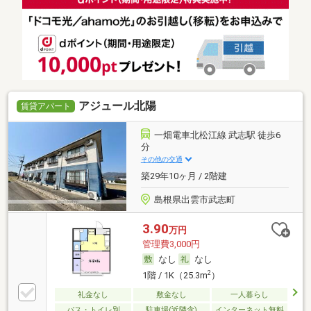
アジュール北陽
賃貸アパート
一畑電車北松江線 武志駅 徒歩6
分
その他の交通
築29年10ヶ月 / 2階建
島根県出雲市武志町
3.90
万円
管理費3,000円
なし
なし
2
1階 / 1K（25.3m
）
礼金なし
敷金なし
一人暮らし
バス・トイレ別
駐車場(近隣含)
インターネット無料