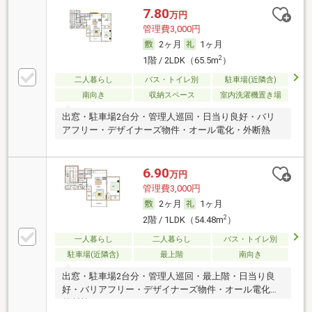
7.80
万円
管理費3,000円
2ヶ月
1ヶ月
2
1階 / 2LDK（65.5m
）
二人暮らし
バス・トイレ別
駐車場(近隣含)
南向き
収納スペース
室内洗濯機置き場
出窓・駐車場2台分・管理人巡回・日当り良好・バリ
アフリー・デザイナーズ物件・オール電化・外断熱
6.90
万円
管理費3,000円
2ヶ月
1ヶ月
2
2階 / 1LDK（54.48m
）
一人暮らし
二人暮らし
バス・トイレ別
駐車場(近隣含)
最上階
南向き
出窓・駐車場2台分・管理人巡回・最上階・日当り良
好・バリアフリー・デザイナーズ物件・オール電化・
外断熱