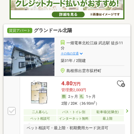
グランドール北陽
賃貸アパート
一畑電車北松江線 武志駅 徒歩11
分
その他の交通
築31年 / 2階建
島根県出雲市荻杼町
4.80
万円
管理費2,000円
2ヶ月
1ヶ月
2
2階 / 2DK（36.93m
）
二人暮らし
バス・トイレ別
駐車場(近隣含)
ペット相談可
インターネット無料
最上階
ペット相談可・最上階・初期費用カード決済可