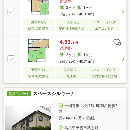
管理費-
2ヶ月
1ヶ月
2
1階 / 2DK（40.31m
）
更新料なし
二人暮らし
バス・トイレ別
駐車場(近隣含)
室内洗濯機置き場
エアコン付き
4.50
万円
管理費-
2ヶ月
1ヶ月
2
2階 / 2DK（40.31m
）
更新料なし
二人暮らし
バス・トイレ別
駐車場(近隣含)
最上階
室内洗濯機置き場
スペースシルキーナ
賃貸アパート
一畑電車北松江線 川跡駅 徒歩7
分
築28年10ヶ月 / 2階建
島根県出雲市武志町