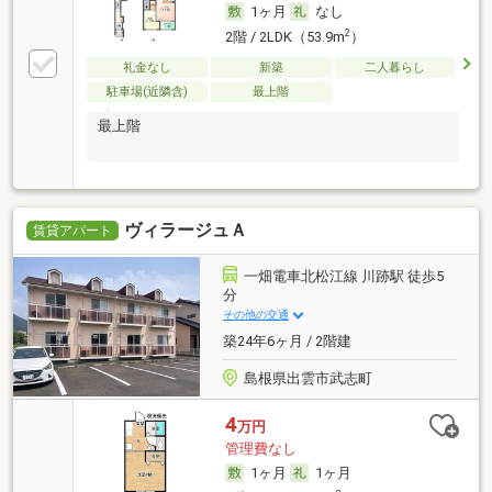
1ヶ月
なし
2
2階 / 2LDK（53.9m
）
礼金なし
新築
二人暮らし
駐車場(近隣含)
最上階
最上階
ヴィラージュＡ
賃貸アパート
一畑電車北松江線 川跡駅 徒歩5
分
その他の交通
築24年6ヶ月 / 2階建
島根県出雲市武志町
4
万円
管理費なし
1ヶ月
1ヶ月