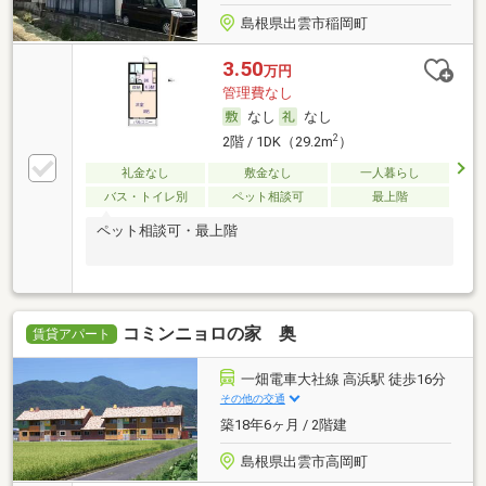
島根県出雲市稲岡町
3.50
万円
管理費なし
なし
なし
2
2階 / 1DK（29.2m
）
礼金なし
敷金なし
一人暮らし
バス・トイレ別
ペット相談可
最上階
ペット相談可・最上階
コミンニョロの家 奥
賃貸アパート
一畑電車大社線 高浜駅 徒歩16分
その他の交通
築18年6ヶ月 / 2階建
島根県出雲市高岡町