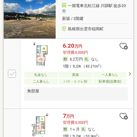
一畑電車北松江線 川跡駅 徒歩20
分
新築 / 2階建
島根県出雲市稲岡町
6.20
万円
管理費4,000円
6.2万円
なし
2
1階 / 1LDK（43.21m
）
礼金なし
新築
一人暮らし
二人暮らし
バス・トイレ別
駐車場(近隣含)
角部屋
7
万円
管理費4,000円
1ヶ月
なし
2
2階 / 2LDK（53.9m
）