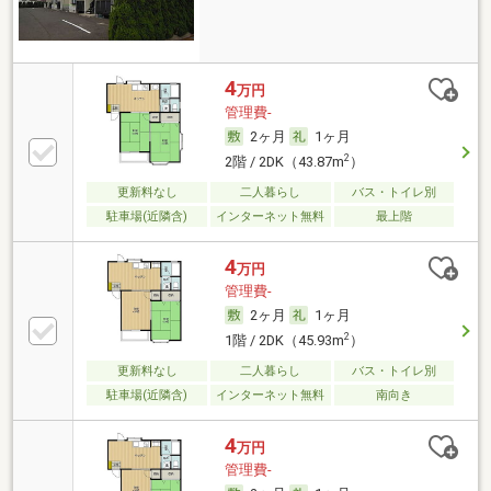
4
万円
管理費-
2ヶ月
1ヶ月
2
2階 / 2DK（43.87m
）
更新料なし
二人暮らし
バス・トイレ別
駐車場(近隣含)
インターネット無料
最上階
4
万円
管理費-
2ヶ月
1ヶ月
2
1階 / 2DK（45.93m
）
更新料なし
二人暮らし
バス・トイレ別
駐車場(近隣含)
インターネット無料
南向き
4
万円
管理費-