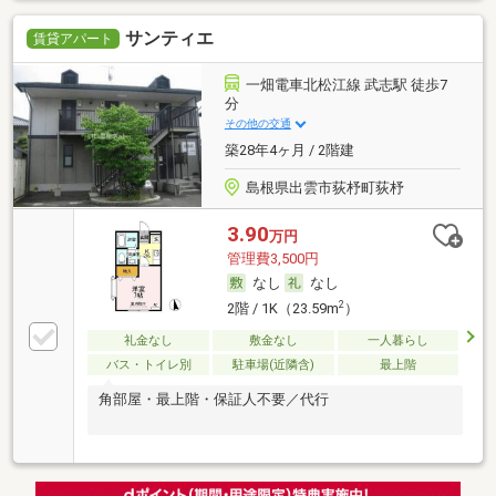
サンティエ
賃貸アパート
一畑電車北松江線 武志駅 徒歩7
分
その他の交通
築28年4ヶ月 / 2階建
島根県出雲市荻杼町荻杼
3.90
万円
管理費3,500円
なし
なし
2
2階 / 1K（23.59m
）
礼金なし
敷金なし
一人暮らし
バス・トイレ別
駐車場(近隣含)
最上階
角部屋・最上階・保証人不要／代行