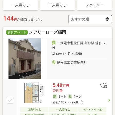
一人暮らし
二人暮らし
ファミリー
144
件
が該当しました。
メアリーローズ稲岡
賃貸アパート
一畑電車北松江線 川跡駅 徒歩12
分
築13年3ヶ月 / 2階建
島根県出雲市稲岡町
5.40
万円
管理費-
2ヶ月
1ヶ月
2
2階 / 1DK（49.68m
）
更新料なし
一人暮らし
バス・トイレ別