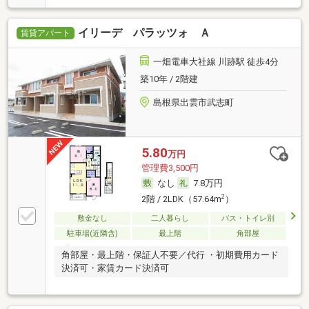
イリーデ パラッツォ Ａ
賃貸アパート
一畑電車大社線 川跡駅 徒歩4分
築10年 / 2階建
島根県出雲市武志町
5.80
万円
管理費3,500円
なし
7.8万円
2
2階 / 2LDK（57.64m
）
敷金なし
二人暮らし
バス・トイレ別
駐車場(近隣含)
最上階
角部屋
角部屋・最上階・保証人不要／代行 ・初期費用カード
決済可・家賃カード決済可