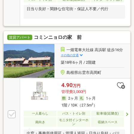
日当り良好・閑静な住宅街・保証人不要／代行
コミンニョロの家 前
賃貸アパート
一畑電車大社線 高浜駅 徒歩16分
その他の交通
築18年6ヶ月 / 2階建
島根県出雲市高岡町
4.90
万円
管理費3,000円
2ヶ月
1ヶ月
2
1階 / 1DK（27.5m
）
一人暮らし
バス・トイレ別
駐車場(近隣含)
モニタ付インターホ
南向き
収納スペース
ン
出窓・事務所使用可・管理人巡回・日当り良好・バリ