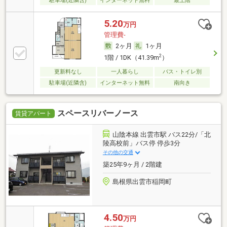
駐車場(近隣含)
インターネット無料
最上階
5.20
万円
管理費-
2ヶ月
1ヶ月
2
1階 / 1DK（41.39m
）
更新料なし
一人暮らし
バス・トイレ別
駐車場(近隣含)
インターネット無料
南向き
スペースリバーノース
賃貸アパート
山陰本線 出雲市駅 バス22分/「北
陵高校前」バス停 停歩3分
その他の交通
築25年9ヶ月 / 2階建
島根県出雲市稲岡町
4.50
万円