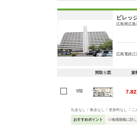
ビレッ
広島県広島
広島電鉄江波
間取り図
賃
9階
7.82
礼金なし
敷金なし
更新料なし
二
おすすめポイント
☆地域情報に詳し