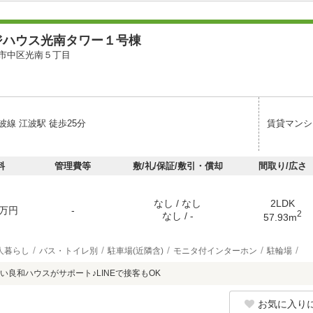
ジハウス光南タワー１号棟
市中区光南５丁目
線 江波駅 徒歩25分
賃貸マンシ
料
管理費等
敷/礼/保証/敷引・償却
間取り/広さ
なし / なし
2LDK
万円
-
2
なし / -
57.93m
人暮らし
バス・トイレ別
駐車場(近隣含)
モニタ付インターホン
駐輪場
い良和ハウスがサポート♪LINEで接客もOK
お気に入り