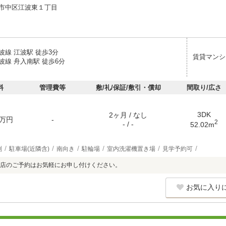
市中区江波東１丁目
波線 江波駅 徒歩3分
賃貸マンシ
波線 舟入南駅 徒歩6分
料
管理費等
敷/礼/保証/敷引・償却
間取り/広さ
3DK
2ヶ月 / なし
万円
-
2
- / -
52.02m
別
駐車場(近隣含)
南向き
駐輪場
室内洗濯機置き場
見学予約可
店のご予約はお気軽にお申し付けください。
お気に入り