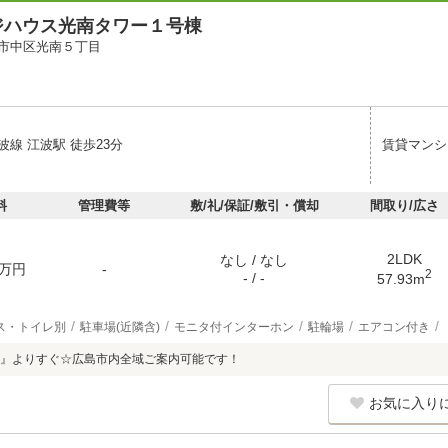
ジハウス光南タワー１号棟
市中区光南５丁目
線 江波駅 徒歩23分
賃貸マンシ
料
管理費等
敷/礼/保証/敷引・償却
間取り/広さ
2LDK
なし / なし
万円
-
2
- / -
57.93m
ス・トイレ別
駐車場(近隣含)
モニタ付インターホン
駐輪場
エアコン付き
』よりすぐ☆広島市内全域ご案内可能です！
お気に入り