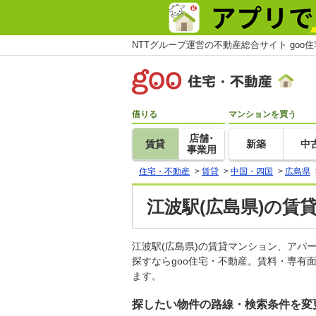
NTTグループ運営の不動産総合サイト goo
借りる
マンションを買う
店舗･
賃貸
新築
中
事業用
住宅・不動産
>
賃貸
>
中国・四国
>
広島県
江波駅(広島県)の賃
江波駅(広島県)の賃貸マンション、ア
探すならgoo住宅・不動産。賃料・専有
ます。
探したい物件の路線・検索条件を変