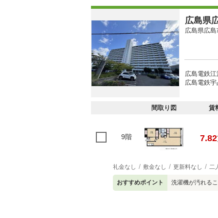
広島県広
広島県広島
広島電鉄江波
広島電鉄宇品
間取り図
賃
9階
7.82
礼金なし
敷金なし
更新料なし
二
おすすめポイント
洗濯機が汚れる