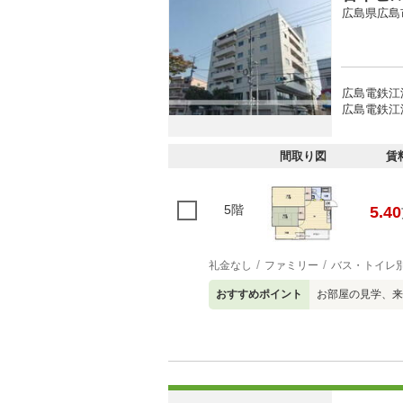
広島県広島
広島電鉄江
広島電鉄江
間取り図
賃
5階
5.40
礼金なし
ファミリー
バス・トイレ
おすすめポイント
お部屋の見学、来