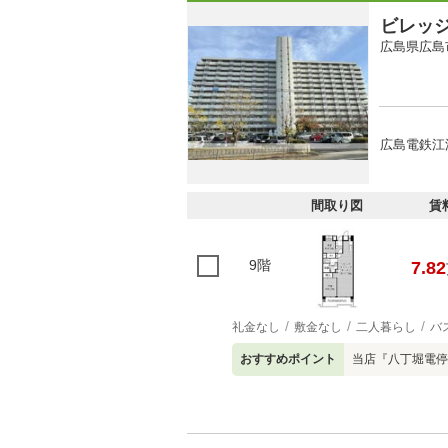
ビレッ
広島県広島
広島電鉄江波
間取り図
賃
9階
7.82
礼金なし
敷金なし
二人暮らし
バ
おすすめポイント
当店『八丁堀電停