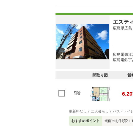
エステ
広島県広島
広島電鉄江波
広島電鉄宇品
間取り図
賃
5階
6.20
更新料なし
二人暮らし
バス・トイ
おすすめポイント
光南のお手頃2Ｌ