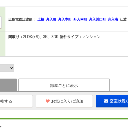
広島電鉄江波線：
土橋
舟入町
舟入本町
舟入幸町
舟入川口町
舟入南
江波
間取り：
2LDK(+S)、3K、3DK
物件タイプ：
マンション
部屋ごとに表示
お気に入りに追加
空室状況
ル