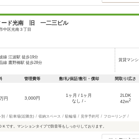
ィード光南 旧 一二三ビル
市中区光南３丁目
線 江波駅 徒歩19分
賃貸マンシ
線 鷹野橋駅 徒歩28分
料
管理費等
敷/礼/保証/敷引・償却
間取り/広さ
1ヶ月 / 1ヶ月
2LDK
3,000円
万円
2
なし / -
42m
レ別
駐車場(近隣含)
収納スペース
駐輪場
見学予約可
フローリング
ＤＫです。マンションタイプで防音等もしっかりしております。