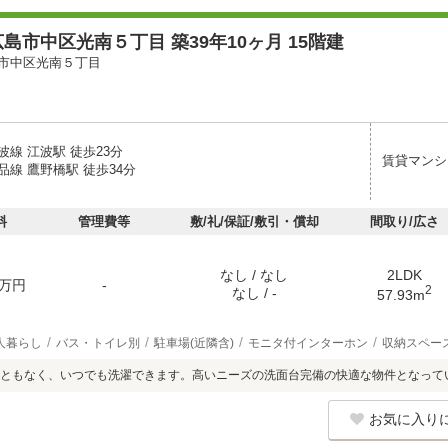
島市中区光南５丁目 築39年10ヶ月 15階建
市中区光南５丁目
線 江波駅 徒歩23分
賃貸マンシ
線 鷹野橋駅 徒歩34分
料
管理費等
敷/礼/保証/敷引・償却
間取り/広さ
なし / なし
2LDK
万円
-
2
なし / -
57.93m
人暮らし
バス・トイレ別
駐車場(近隣含)
モニタ付インターホン
収納スペー
こともなく、いつでも洗濯できます。高いニーズの洗面台完備の快適な物件となって
お気に入り