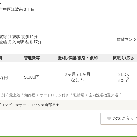
ル
市中区江波南３丁目
線 江波駅 徒歩14分
賃貸マンシ
線 舟入南駅 徒歩17分
料
管理費等
敷/礼/保証/敷引・償却
間取り/広さ
2ヶ月 / 1ヶ月
2LDK
5,000円
万円
2
なし / -
50m
レ別
最上階
角部屋
オートロック付き
駐輪場
室内洗濯機置き場
Fコンビニ★オートロック★角部屋★
お気に入り