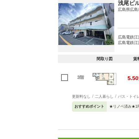
浅尾ビ
広島県広島
広島電鉄江波
広島電鉄江波
間取り図
賃
3階
5.50
更新料なし
二人暮らし
バス・トイ
おすすめポイント
★リノベ済み★1