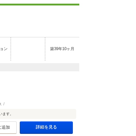
ョン
築39年10ヶ月
ス
います。
詳細を見る
に追加