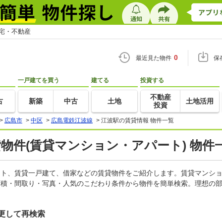
住宅・不動産
0
最近見た物件
保
一戸建てを買う
建てる
投資する
不動産
古
新築
中古
土地
土地活用
投資
>
広島市
>
中区
>
広島電鉄江波線
>
江波駅の賃貸情報 物件一覧
貸物件(賃貸マンション・アパート) 物件
パート、賃貸一戸建て、借家などの賃貸物件をご紹介します。賃貸マンシ
面積・間取り・写真・人気のこだわり条件から物件を簡単検索。理想の部
更して再検索