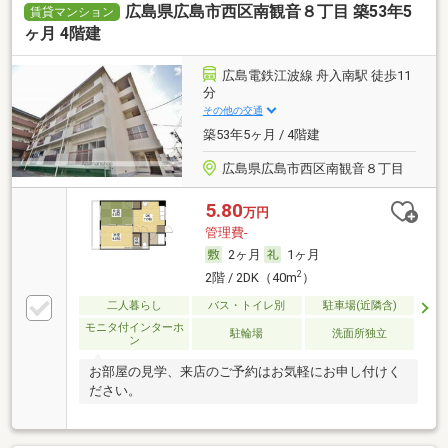
広島県広島市西区南観音８丁目 築53年5
賃貸マンション
ヶ月 4階建
広島電鉄江波線 舟入南駅 徒歩11
分
その他の交通
築53年5ヶ月 / 4階建
広島県広島市西区南観音８丁目
5.80
万円
管理費-
2ヶ月
1ヶ月
2
2階 / 2DK（40m
）
二人暮らし
バス・トイレ別
駐車場(近隣含)
モニタ付インターホ
駐輪場
洗面所独立
ン
お部屋の見学、来店のご予約はお気軽にお申し付けく
ださい。