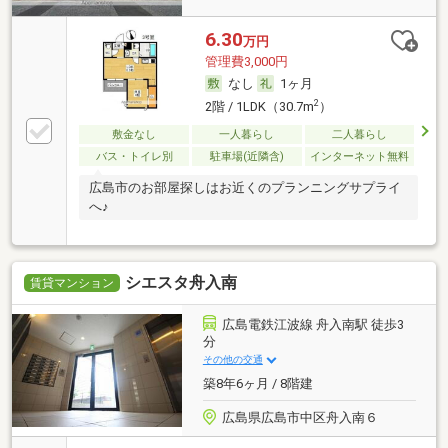
6.30
万円
管理費3,000円
なし
1ヶ月
2
2階 / 1LDK（30.7m
）
敷金なし
一人暮らし
二人暮らし
バス・トイレ別
駐車場(近隣含)
インターネット無料
広島市のお部屋探しはお近くのプランニングサプライ
へ♪
シエスタ舟入南
賃貸マンション
広島電鉄江波線 舟入南駅 徒歩3
分
その他の交通
築8年6ヶ月 / 8階建
広島県広島市中区舟入南６