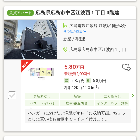
広島県広島市中区江波西１丁目 3階建
賃貸アパート
広島電鉄江波線 江波駅 徒歩4分
その他の交通
新築 / 3階建
広島県広島市中区江波西１丁目
5.80
万円
管理費5,000円
5.8万円
5.8万円
2
2階 / 2K（31.01m
）
更新料なし
新築
二人暮らし
バス・トイレ別
駐車場(近隣含)
インターネット無料
ハンガーにかけたい洋服がキレイに収納可能。ちょっ
とした買い物も自転車でスイスイ行けます。