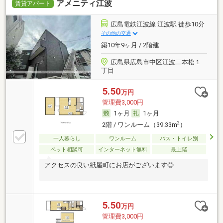
アメニティ江波
賃貸アパート
広島電鉄江波線 江波駅 徒歩10分
その他の交通
築10年9ヶ月 / 2階建
広島県広島市中区江波二本松１
丁目
5.50
万円
管理費3,000円
1ヶ月
1ヶ月
2
2階 / ワンルーム（39.33m
）
一人暮らし
ワンルーム
バス・トイレ別
ペット相談可
インターネット無料
最上階
アクセスの良い紙屋町にお店がございます◎
5.50
万円
管理費3,000円