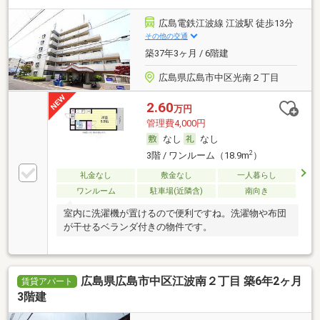
広島電鉄江波線 江波駅 徒歩13分
その他の交通
築37年3ヶ月 / 6階建
広島県広島市中区光南２丁目
2.60
万円
管理費4,000円
なし
なし
2
3階 / ワンルーム（18.9m
）
礼金なし
敷金なし
一人暮らし
ワンルーム
駐車場(近隣含)
南向き
室内に洗濯機が置けるので便利ですね。洗濯物や布団
が干せるベランダ付きの物件です。
広島県広島市中区江波南２丁目 築6年2ヶ月
賃貸アパート
3階建