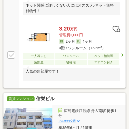
ネット関係に詳しくない人にはオススメ♪ネット無料
付物件！
3.20
万円
管理費3,000円
2ヶ月
1ヶ月
2
3階 / ワンルーム（16.5m
）
一人暮らし
ワンルーム
ペット相談可
角部屋
駐輪場
エアコン付き
人気の角部屋です！
信栄ビル
賃貸マンション
広島電鉄江波線 舟入南駅 徒歩1
分
その他の交通
築38年6ヶ月 / 3階建