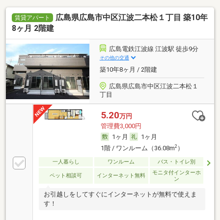
広島県広島市中区江波二本松１丁目 築10年
賃貸アパート
8ヶ月 2階建
広島電鉄江波線 江波駅 徒歩9分
その他の交通
築10年8ヶ月 / 2階建
広島県広島市中区江波二本松１
丁目
5.20
万円
管理費3,000円
1ヶ月
1ヶ月
2
1階 / ワンルーム（36.08m
）
一人暮らし
ワンルーム
バス・トイレ別
モニタ付インターホ
ペット相談可
インターネット無料
ン
お引越しをしてすぐにインターネットが無料で使えま
す！