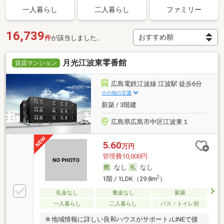
一人暮らし
二人暮らし
ファミリー
16,739
件
が該当しました。
月光江波東零番館
賃貸マンション
広島電鉄江波線 江波駅 徒歩6分
その他の交通
新築 / 3階建
広島県広島市中区江波東１
5.60
万円
管理費10,000円
なし
なし
2
1階 / 1LDK（29.8m
）
礼金なし
敷金なし
新築
一人暮らし
二人暮らし
バス・トイレ別
☆地域情報に詳しい良和ハウスがサポート♪LINEで接