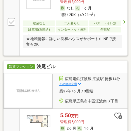
管理費5,000円
なし
1ヶ月
2
1階 / 2DK（49.21m
）
敷金なし
二人暮らし
バス・トイレ別
駐車場(近隣含)
インターネット無料
角部屋
☆地域情報に詳しい良和ハウスがサポート♪LINEで接
客もOK
浅尾ビル
賃貸マンション
広島電鉄江波線 江波駅 徒歩14分
その他の交通
築37年7ヶ月 / 3階建
広島県広島市中区江波南３丁目
5.50
万円
管理費5,000円
2ヶ月
1ヶ月