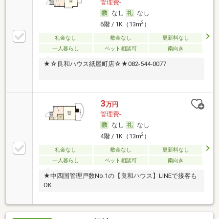
管理費-
なし
なし
2
6階 / 1K（13m
）
礼金なし
敷金なし
更新料なし
一人暮らし
ペット相談可
南向き
★☆良和ハウス紙屋町店☆★082-544-0077
3
万円
管理費-
なし
なし
2
4階 / 1K（13m
）
礼金なし
敷金なし
更新料なし
一人暮らし
ペット相談可
南向き
★中四国管理戸数No.1の【良和ハウス】LINEで接客も
OK