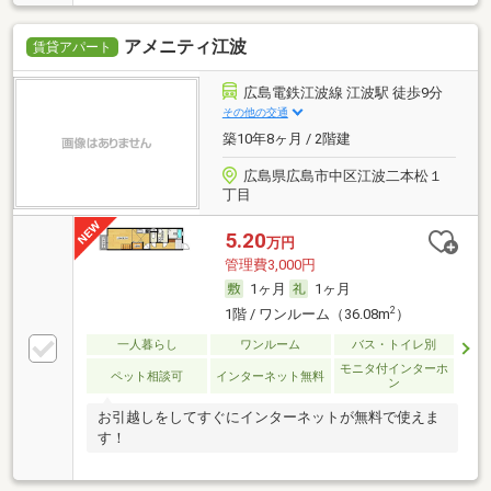
アメニティ江波
賃貸アパート
広島電鉄江波線 江波駅 徒歩9分
その他の交通
築10年8ヶ月 / 2階建
広島県広島市中区江波二本松１
丁目
5.20
万円
管理費3,000円
1ヶ月
1ヶ月
2
1階 / ワンルーム（36.08m
）
一人暮らし
ワンルーム
バス・トイレ別
モニタ付インターホ
ペット相談可
インターネット無料
ン
お引越しをしてすぐにインターネットが無料で使えま
す！