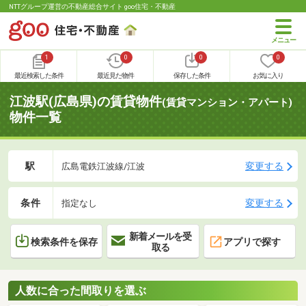
NTTグループ運営の不動産総合サイト goo住宅・不動産
1
0
0
0
最近検索した条件
最近見た物件
保存した条件
お気に入り
江波駅(広島県)の賃貸物件
(賃貸マンション・アパート)
物件一覧
駅
変更する
広島電鉄江波線/江波
条件
変更する
指定なし
新着メールを受
検索条件を保存
アプリで探す
取る
人数に合った間取りを選ぶ