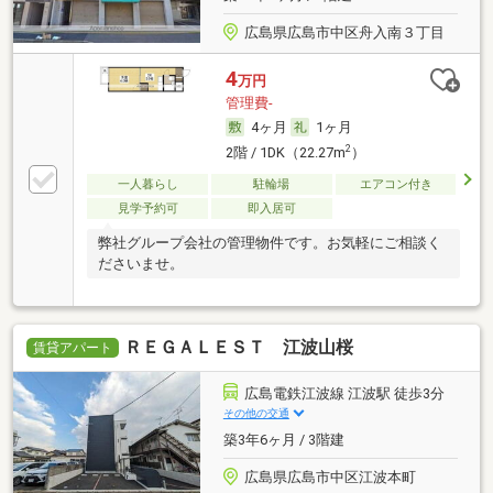
広島県広島市中区舟入南３丁目
4
万円
管理費-
4ヶ月
1ヶ月
2
2階 / 1DK（22.27m
）
一人暮らし
駐輪場
エアコン付き
見学予約可
即入居可
弊社グループ会社の管理物件です。お気軽にご相談く
ださいませ。
ＲＥＧＡＬＥＳＴ 江波山桜
賃貸アパート
広島電鉄江波線 江波駅 徒歩3分
その他の交通
築3年6ヶ月 / 3階建
広島県広島市中区江波本町