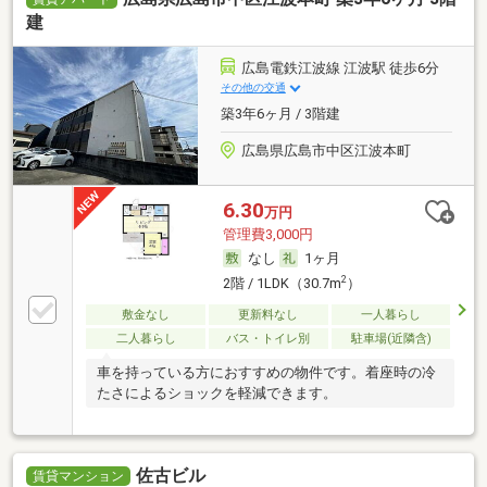
建
広島電鉄江波線 江波駅 徒歩6分
その他の交通
築3年6ヶ月 / 3階建
広島県広島市中区江波本町
6.30
万円
管理費3,000円
なし
1ヶ月
2
2階 / 1LDK（30.7m
）
敷金なし
更新料なし
一人暮らし
二人暮らし
バス・トイレ別
駐車場(近隣含)
車を持っている方におすすめの物件です。着座時の冷
たさによるショックを軽減できます。
佐古ビル
賃貸マンション