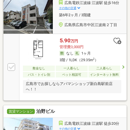
広島電鉄江波線 江波駅 徒歩16分
その他の交通
築6年2ヶ月 / 3階建
広島県広島市中区江波南２丁目
5.90
万円
管理費3,000円
なし
1ヶ月
2
3階 / 1LDK（29.35m
）
敷金なし
一人暮らし
二人暮らし
バス・トイレ別
ペット相談可
インターネット無料
広島市でお探しならアパマンショップ新白島駅前店
へ！！
泊野ビル
賃貸マンション
広島電鉄江波線 江波駅 徒歩20分
その他の交通