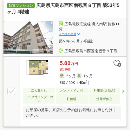
広島県広島市西区南観音８丁目 築53年5
賃貸マンション
ヶ月 4階建
広島電鉄江波線 舟入南駅 徒歩11
分
その他の交通
築53年5ヶ月 / 4階建
広島県広島市西区南観音８丁目
5.80
万円
管理費-
2ヶ月
1ヶ月
2
3階 / 2DK（40m
）
二人暮らし
バス・トイレ別
駐車場(近隣含)
モニタ付インターホ
駐輪場
洗面所独立
ン
お部屋の見学、来店のご予約はお気軽にお申し付けく
ださい。