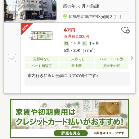
築53年3ヶ月 / 5階建
広島県広島市中区光南３丁目
4
万円
管理費3,000円
1ヶ月
1ヶ月
2
5階 / 2DK（33m
）
更新料なし
二人暮らし
バス・トイレ別
ペット相談可
最上階
見学予約可
市内行きに近い光南エリアの物件です♪