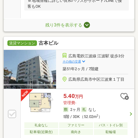
☆地域情報に詳しい良和ハウスがサポート♪LINEで接
客もOK
残り3件を表示する
古本ビル
賃貸マンション
広島電鉄江波線 江波駅 徒歩3分
その他の交通
築51年2ヶ月 / 7階建
広島県広島市中区江波東１丁目
5.40
万円
管理費-
2ヶ月
なし
2
5階 / 3DK（52.02m
）
礼金なし
ファミリー
バス・トイレ別
駐車場(近隣含)
南向き
駐輪場