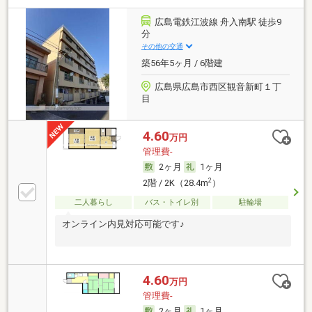
広島電鉄江波線 舟入南駅 徒歩9
分
その他の交通
築56年5ヶ月 / 6階建
広島県広島市西区観音新町１丁
目
4.60
万円
管理費-
2ヶ月
1ヶ月
2
2階 / 2K（28.4m
）
二人暮らし
バス・トイレ別
駐輪場
オンライン内見対応可能です♪
4.60
万円
管理費-
2ヶ月
1ヶ月