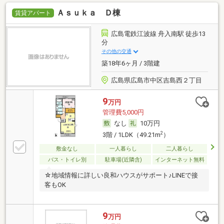
Ａｓｕｋａ Ｄ棟
賃貸アパート
広島電鉄江波線 舟入南駅 徒歩13
分
その他の交通
築18年6ヶ月 / 3階建
広島県広島市中区吉島西２丁目
9
万円
管理費5,000円
なし
10万円
2
3階 / 1LDK（49.21m
）
敷金なし
一人暮らし
二人暮らし
バス・トイレ別
駐車場(近隣含)
インターネット無料
☆地域情報に詳しい良和ハウスがサポート♪LINEで接
客もOK
9
万円