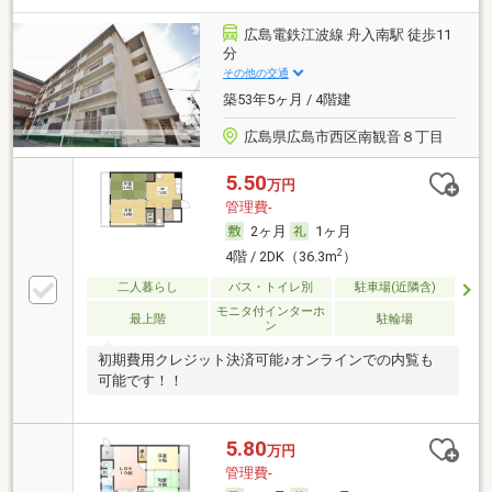
広島電鉄江波線 舟入南駅 徒歩11
分
その他の交通
築53年5ヶ月 / 4階建
広島県広島市西区南観音８丁目
5.50
万円
管理費-
2ヶ月
1ヶ月
2
4階 / 2DK（36.3m
）
二人暮らし
バス・トイレ別
駐車場(近隣含)
モニタ付インターホ
最上階
駐輪場
ン
初期費用クレジット決済可能♪オンラインでの内覧も
可能です！！
5.80
万円
管理費-