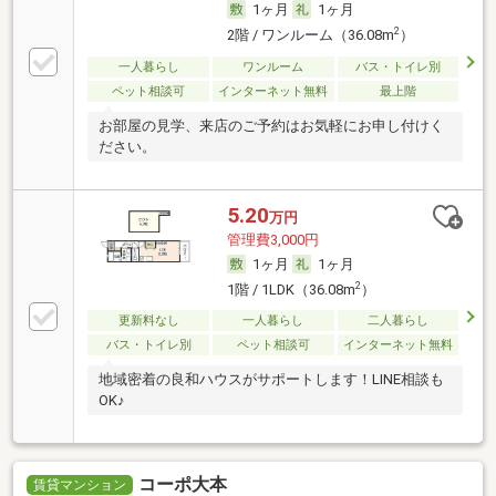
1ヶ月
1ヶ月
2
2階 / ワンルーム（36.08m
）
一人暮らし
ワンルーム
バス・トイレ別
ペット相談可
インターネット無料
最上階
お部屋の見学、来店のご予約はお気軽にお申し付けく
ださい。
5.20
万円
管理費3,000円
1ヶ月
1ヶ月
2
1階 / 1LDK（36.08m
）
更新料なし
一人暮らし
二人暮らし
バス・トイレ別
ペット相談可
インターネット無料
地域密着の良和ハウスがサポートします！LINE相談も
OK♪
コーポ大本
賃貸マンション