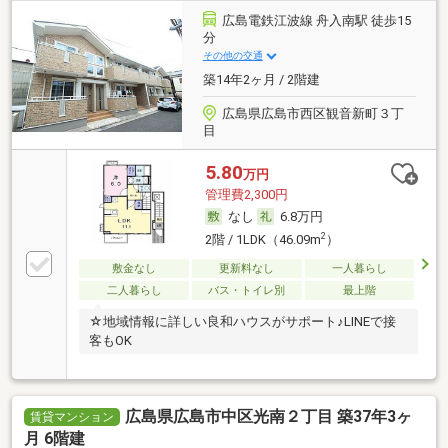
広島電鉄江波線 舟入南駅 徒歩15
分
その他の交通
築14年2ヶ月 / 2階建
広島県広島市西区観音新町３丁
目
5.80
万円
管理費2,300円
なし
6.8万円
2
2階 / 1LDK（46.09m
）
敷金なし
更新料なし
一人暮らし
二人暮らし
バス・トイレ別
最上階
☆地域情報に詳しい良和ハウスがサポート♪LINEで接
客もOK
広島県広島市中区光南２丁目 築37年3ヶ
賃貸マンション
月 6階建