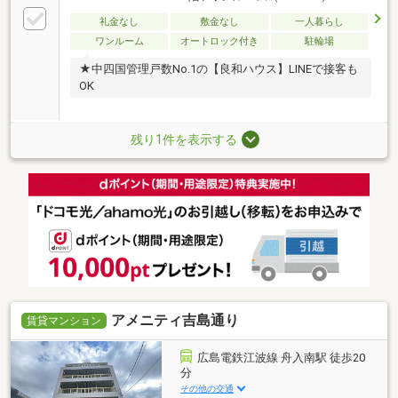
礼金なし
敷金なし
一人暮らし
ワンルーム
オートロック付き
駐輪場
★中四国管理戸数No.1の【良和ハウス】LINEで接客も
OK
残り1件を表示する
アメニティ吉島通り
賃貸マンション
広島電鉄江波線 舟入南駅 徒歩20
分
その他の交通