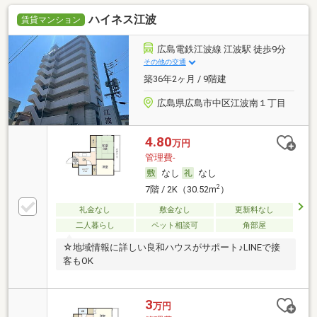
ハイネス江波
賃貸マンション
広島電鉄江波線 江波駅 徒歩9分
その他の交通
築36年2ヶ月 / 9階建
広島県広島市中区江波南１丁目
4.80
万円
管理費-
なし
なし
2
7階 / 2K（30.52m
）
礼金なし
敷金なし
更新料なし
二人暮らし
ペット相談可
角部屋
☆地域情報に詳しい良和ハウスがサポート♪LINEで接
客もOK
3
万円