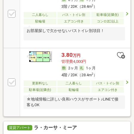
2
3階 / 2DK（28.4m
）
二人暮らし
バス・トイレ別
駐車場(近隣含)
駐輪場
エアコン付き
コンロ2口以上
お部屋探しで欠かせないバストイレ別項目！
3.80
万円
管理費4,000円
2ヶ月
1ヶ月
2
4階 / 2DK（28.4m
）
更新料なし
二人暮らし
バス・トイレ別
駐車場(近隣含)
駐輪場
エアコン付き
☆地域情報に詳しい良和ハウスがサポート♪LINEで接
客もOK
ラ・カーサ・ミーア
賃貸アパート