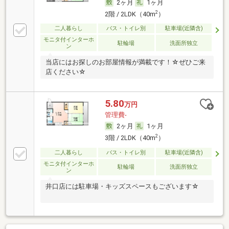
2ヶ月
1ヶ月
2
2階 / 2LDK（40m
）
二人暮らし
バス・トイレ別
駐車場(近隣含)
モニタ付インターホ
駐輪場
洗面所独立
ン
当店にはお探しのお部屋情報が満載です！☆ぜひご来
店ください☆
5.80
万円
管理費-
2ヶ月
1ヶ月
2
3階 / 2LDK（40m
）
二人暮らし
バス・トイレ別
駐車場(近隣含)
モニタ付インターホ
駐輪場
洗面所独立
ン
井口店には駐車場・キッズスペースもございます☆