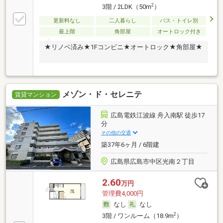
2
3階 / 2LDK（50m
）
更新料なし
二人暮らし
バス・トイレ別
最上階
角部屋
オートロック付き
★リノベ済み★1Fコンビニ★オートロック★角部屋★
メゾン・ド・セレニテ
賃貸マンション
広島電鉄江波線 舟入南駅 徒歩17
分
その他の交通
築37年6ヶ月 / 6階建
広島県広島市中区光南２丁目
2.60
万円
管理費4,000円
なし
なし
2
3階 / ワンルーム（18.9m
）