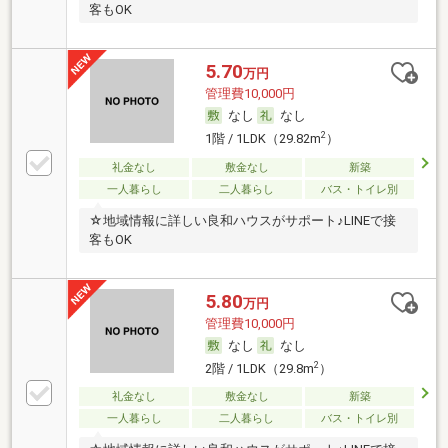
客もOK
5.70
万円
管理費10,000円
なし
なし
2
1階 / 1LDK（29.82m
）
礼金なし
敷金なし
新築
一人暮らし
二人暮らし
バス・トイレ別
☆地域情報に詳しい良和ハウスがサポート♪LINEで接
客もOK
5.80
万円
管理費10,000円
なし
なし
2
2階 / 1LDK（29.8m
）
礼金なし
敷金なし
新築
一人暮らし
二人暮らし
バス・トイレ別