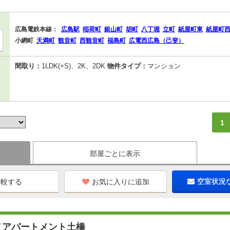
広島電鉄本線：
広島駅
稲荷町
銀山町
胡町
八丁堀
立町
紙屋町東
紙屋町
小網町
天満町
観音町
西観音町
福島町
広電西広島（己斐）
間取り：
1LDK(+S)、2K、2DK
物件タイプ：
マンション
1
部屋ごとに表示
お気に入りに追加
空室状況
ノアパートメント土橋