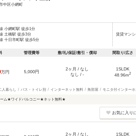
市中区小網町
線 小網町駅 徒歩1分
線 土橋駅 徒歩3分
賃貸マンシ
線 十日市町駅 徒歩5分
料
管理費等
敷/礼/保証/敷引・償却
間取り/広さ
2ヶ月 / なし
1SLDK
0
5,000円
万円
2
なし / -
48.96m
二人暮らし
バス・トイレ別
インターネット無料
角部屋
モニタ付インターホ
ーム★ワイドバルコニー★ネット無料★
お気に入り
2ヶ月 / なし
1SLDK