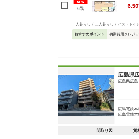
NEW
6.50
6階
一人暮らし
二人暮らし
バス・トイ
おすすめポイント
初期費用クレジッ
広島県広
広島県広島
広島電鉄本
広島電鉄本
間取り図
賃