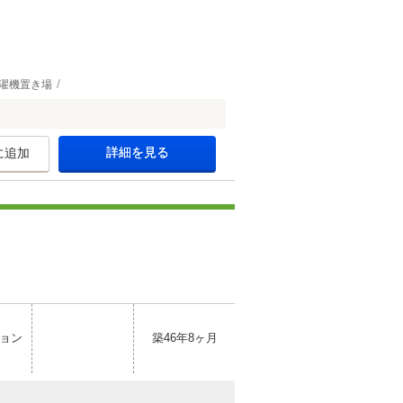
濯機置き場
詳細を見る
に追加
ョン
築46年8ヶ月