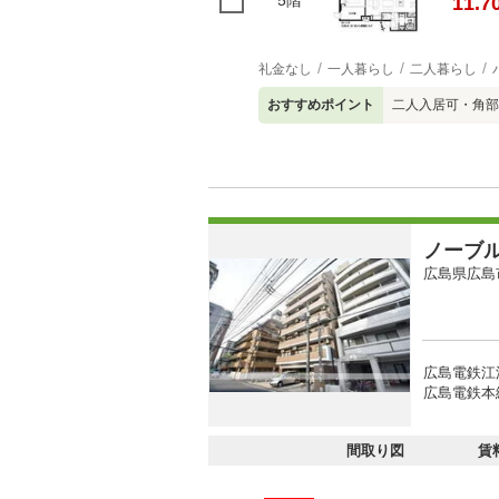
5階
11.7
礼金なし
一人暮らし
二人暮らし
おすすめポイント
二人入居可・角部
ノーブ
広島県広島
広島電鉄江
広島電鉄本
間取り図
賃