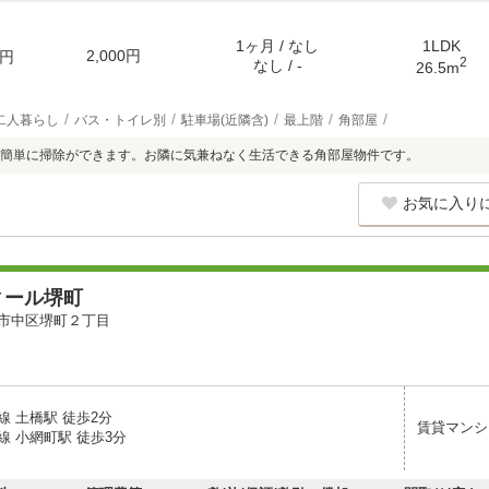
1ヶ月 / なし
1LDK
2,000円
円
2
なし / -
26.5m
二人暮らし
バス・トイレ別
駐車場(近隣含)
最上階
角部屋
簡単に掃除ができます。お隣に気兼ねなく生活できる角部屋物件です。
お気に入り
ィール堺町
市中区堺町２丁目
線 土橋駅 徒歩2分
賃貸マンシ
線 小網町駅 徒歩3分