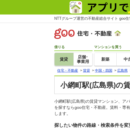
NTTグループ運営の不動産総合サイト goo
借りる
マンションを買う
店舗･
賃貸
新築
中
事業用
住宅・不動産
>
賃貸
>
中国・四国
>
広島県
小網町駅(広島県)の
小網町駅(広島県)の賃貸マンション、
を探すならgoo住宅・不動産。賃料・専
します。
探したい物件の路線・検索条件を変