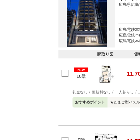
広島県広島
広島電鉄本
広島電鉄本
広島電鉄本
間取り図
賃
NEW
11.7
10階
礼金なし
更新料なし
一人暮らし
おすすめポイント
★たまご型バスル