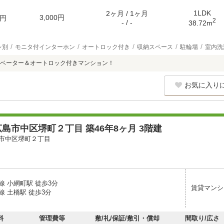
1LDK
2ヶ月 / 1ヶ月
3,000円
円
2
- / -
38.72m
レ別
モニタ付インターホン
オートロック付き
収納スペース
駐輪場
室内洗
ベーター＆オートロック付きマンション！
お気に入り
島市中区堺町２丁目 築46年8ヶ月 3階建
市中区堺町２丁目
線 小網町駅 徒歩3分
賃貸マンシ
線 土橋駅 徒歩3分
料
管理費等
敷/礼/保証/敷引・償却
間取り/広さ