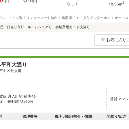
0
5,000円
万円
2
なし / -
48.96m
バス・トイレ別
インターネット無料
角部屋
モニタ付インターホン
オートロ
屋・日当り良好・ルームシェア可・初期費用カード決済可
お気に入り
ル平和大通り
市中区舟入町
波線 舟入町駅 徒歩4分
賃貸マンシ
線 小網町駅 徒歩6分
料
管理費等
敷/礼/保証/敷引・償却
間取り/広さ