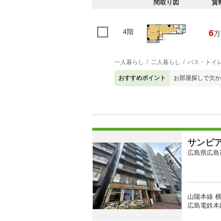
間取り図
賃
4階
6
万
一人暮らし
二人暮らし
バス・トイ
おすすめポイント
お部屋探しで欠か
サンピ
広島県広島
山陽本線 横
広島電鉄本