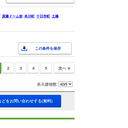
西
原爆ドーム前
本川町
十日市町
土橋
この条件を保存
2
3
4
5
次へ
表示建物数
などをお問い合わせする(無料)