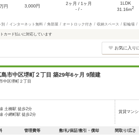
1LDK
2ヶ月 / 1ヶ月
3,000円
万円
2
- / -
31.16m
レ別
インターネット無料
角部屋
オートロック付き
収納スペース
駐輪場
トカード払いに対応しています
お気に入り
島市中区堺町２丁目 築29年6ヶ月 9階建
市中区堺町２丁目
線 土橋駅 徒歩2分
賃貸マンシ
線 小網町駅 徒歩2分
料
管理費等
敷/礼/保証/敷引・償却
間取り/広さ