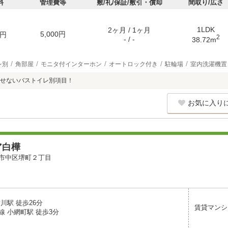
料
管理費等
敷/礼/保証/敷引・償却
間取り/広さ
1LDK
2ヶ月 / 1ヶ月
5,000円
円
2
- / -
38.72m
レ別
角部屋
モニタ付インターホン
オートロック付き
駐輪場
室内洗濯機置
せないバストイレ別項目！
お気に入り
ア白樺
市中区堺町２丁目
川駅 徒歩26分
賃貸マンシ
線 小網町駅 徒歩3分