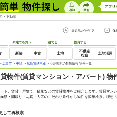
住宅・不動産
0
最近見た物件
保
一戸建てを買う
建てる
投資する
不動産
古
新築
中古
土地
土地活用
投資
>
広島市
>
中区
>
広島電鉄本線
>
小網町駅の賃貸情報 物件一覧
賃貸物件(賃貸マンション・アパート) 物
アパート、賃貸一戸建て、借家などの賃貸物件をご紹介します。賃貸マン
有面積・間取り・写真・人気のこだわり条件から物件を簡単検索。理想の
更して再検索