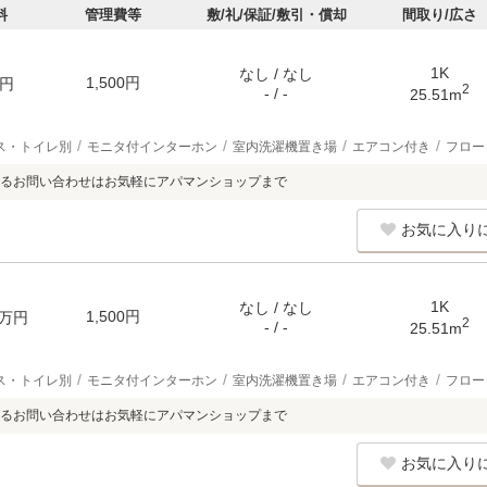
料
管理費等
敷/礼/保証/敷引・償却
間取り/広さ
1K
なし / なし
1,500円
円
2
- / -
25.51m
ス・トイレ別
モニタ付インターホン
室内洗濯機置き場
エアコン付き
フロー
るお問い合わせはお気軽にアパマンショップまで
お気に入り
1K
なし / なし
1,500円
万円
2
- / -
25.51m
ス・トイレ別
モニタ付インターホン
室内洗濯機置き場
エアコン付き
フロー
るお問い合わせはお気軽にアパマンショップまで
お気に入り