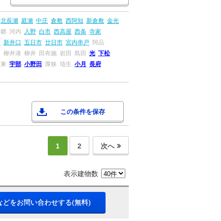
北長瀬
庭瀬
中庄
倉敷
西阿知
新倉敷
金光
本郷
河内
入野
白市
西高屋
西条
寺家
島
新井口
五日市
廿日市
宮内串戸
阿品
畠
柳井港
柳井
田布施
岩田
島田
光
下松
厚東
宇部
小野田
厚狭
埴生
小月
長府
この条件を保存
1
2
次へ
表示建物数
などをお問い合わせする(無料)