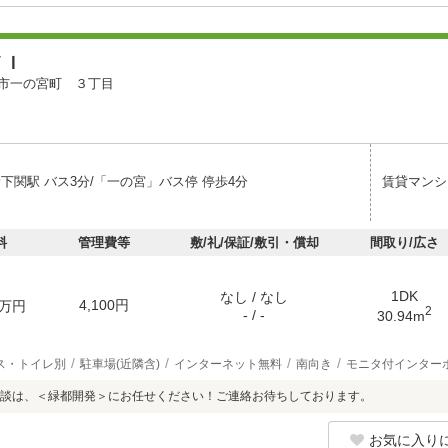
ＶＩ
市一の宮町 ３丁目
下関駅 バス3分/「一の宮」バス停 停歩4分
賃貸マンシ
料
管理費等
敷/礼/保証/敷引・償却
間取り/広さ
1DK
なし / なし
4,100円
万円
2
- / -
30.94m
ス・トイレ別
駐車場(近隣含)
インターネット無料
南向き
モニタ付インター
談は、＜緑都開発＞にお任せください！ご連絡お待ちしております。
お気に入り