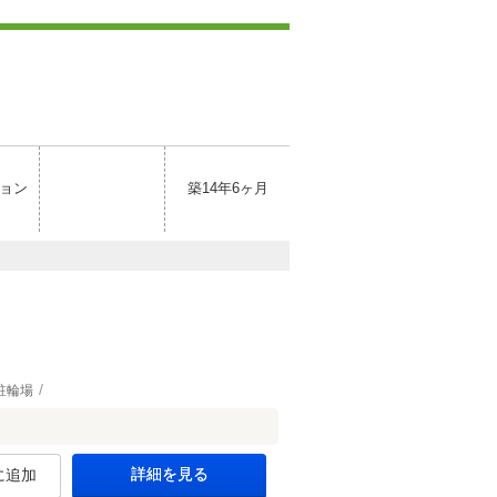
ョン
築14年6ヶ月
駐輪場
詳細を見る
に追加