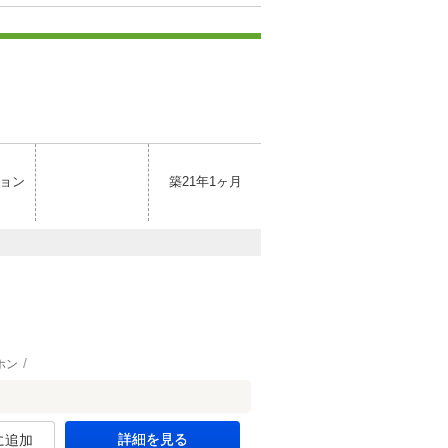
ョン
築21年1ヶ月
ホン
詳細を見る
に追加