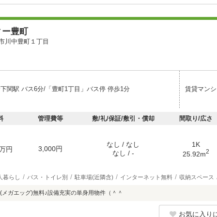
ィー豊町
市川中豊町１丁目
下関駅 バス6分/「豊町1丁目」バス停 停歩1分
賃貸マンシ
料
管理費等
敷/礼/保証/敷引・償却
間取り/広さ
なし / なし
1K
3,000円
万円
2
なし / -
25.92m
人暮らし
バス・トイレ別
駐車場(近隣含)
インターネット無料
収納スペース
(メガエッグ)無料♪設備充実の単身用物件（＾＾
お気に入り