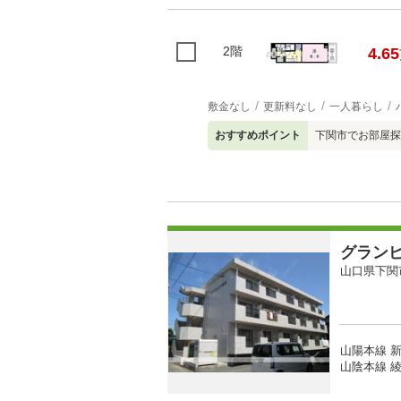
2階
4.65
敷金なし
更新料なし
一人暮らし
おすすめポイント
下関市でお部屋探
グラン
山口県下関
山陽本線 新
山陰本線 綾