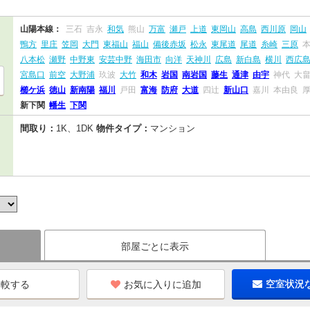
山陽本線：
三石
吉永
和気
熊山
万富
瀬戸
上道
東岡山
高島
西川原
岡山
鴨方
里庄
笠岡
大門
東福山
福山
備後赤坂
松永
東尾道
尾道
糸崎
三原
八本松
瀬野
中野東
安芸中野
海田市
向洋
天神川
広島
新白島
横川
西広
宮島口
前空
大野浦
玖波
大竹
和木
岩国
南岩国
藤生
通津
由宇
神代
大
櫛ケ浜
徳山
新南陽
福川
戸田
富海
防府
大道
四辻
新山口
嘉川
本由良
新下関
幡生
下関
間取り：
1K、1DK
物件タイプ：
マンション
部屋ごとに表示
お気に入りに追加
空室状況