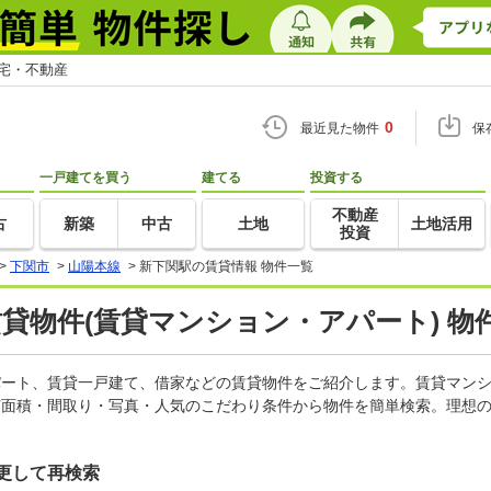
住宅・不動産
0
最近見た物件
保
一戸建てを買う
建てる
投資する
不動産
古
新築
中古
土地
土地活用
投資
>
下関市
>
山陽本線
>
新下関駅の賃貸情報 物件一覧
賃貸物件(賃貸マンション・アパート) 物
アパート、賃貸一戸建て、借家などの賃貸物件をご紹介します。賃貸マン
有面積・間取り・写真・人気のこだわり条件から物件を簡単検索。理想の
更して再検索