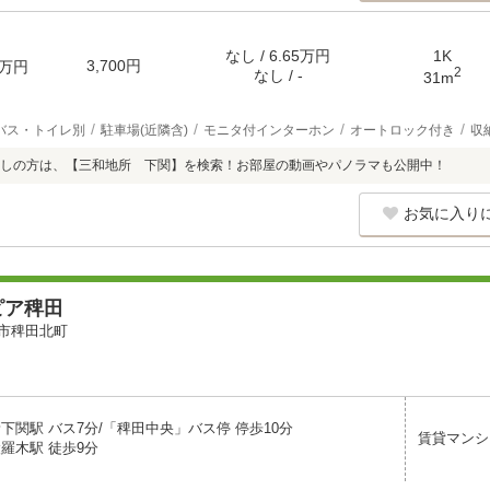
なし / 6.65万円
1K
3,700円
万円
2
なし / -
31m
バス・トイレ別
駐車場(近隣含)
モニタ付インターホン
オートロック付き
収
しの方は、【三和地所 下関】を検索！お部屋の動画やパノラマも公開中！
お気に入り
ピア稗田
市稗田北町
下関駅 バス7分/「稗田中央」バス停 停歩10分
賃貸マンシ
羅木駅 徒歩9分