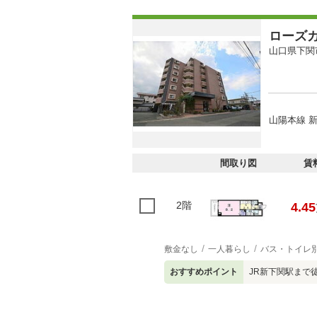
ローズ
山口県下関
山陽本線 新
間取り図
賃
2階
4.45
敷金なし
一人暮らし
バス・トイレ
おすすめポイント
JR新下関駅まで