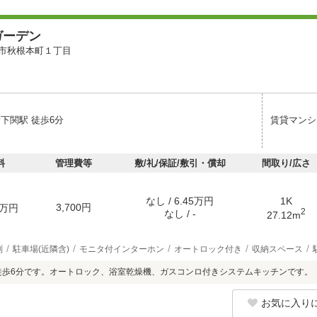
ガーデン
市秋根本町１丁目
下関駅 徒歩6分
賃貸マンシ
料
管理費等
敷/礼/保証/敷引・償却
間取り/広さ
なし / 6.45万円
1K
3,700円
万円
2
なし / -
27.12m
別
駐車場(近隣含)
モニタ付インターホン
オートロック付き
収納スペース
徒歩6分です。オートロック、浴室乾燥機、ガスコンロ付きシステムキッチンです。
お気に入り