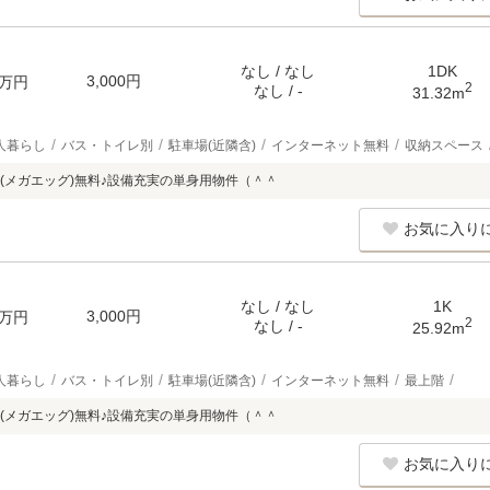
なし / なし
1DK
3,000円
万円
2
なし / -
31.32m
人暮らし
バス・トイレ別
駐車場(近隣含)
インターネット無料
収納スペース
(メガエッグ)無料♪設備充実の単身用物件（＾＾
お気に入り
なし / なし
1K
3,000円
万円
2
なし / -
25.92m
人暮らし
バス・トイレ別
駐車場(近隣含)
インターネット無料
最上階
(メガエッグ)無料♪設備充実の単身用物件（＾＾
お気に入り