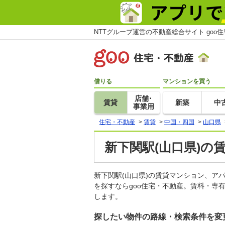
NTTグループ運営の不動産総合サイト goo
借りる
マンションを買う
店舗･
賃貸
新築
中
事業用
住宅・不動産
>
賃貸
>
中国・四国
>
山口県
新下関駅(山口県)の
新下関駅(山口県)の賃貸マンション、
を探すならgoo住宅・不動産。賃料・専
します。
探したい物件の路線・検索条件を変