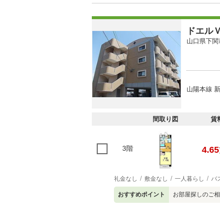
ドエル
山口県下関
山陽本線 新
間取り図
賃
3階
4.65
礼金なし
敷金なし
一人暮らし
バ
おすすめポイント
お部屋探しのご相