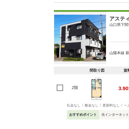
アステ
山口県下関
山陽本線 新
間取り図
賃
2階
3.90
礼金なし
敷金なし
更新料なし
一
おすすめポイント
光インターネット