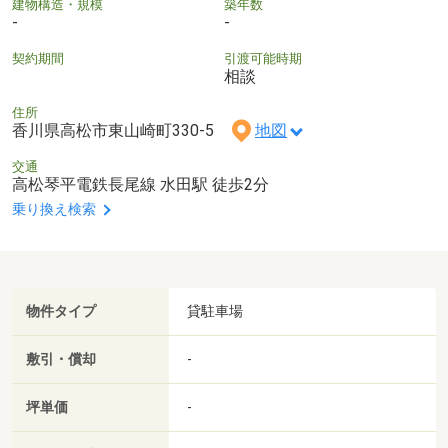
建物構造・規模
築年数
-
-
契約期間
引渡可能時期
相談
住所
香川県高松市東山崎町330-5
地図
交通
高松琴平電鉄長尾線 水田駅 徒歩2分
乗り換え検索
物件タイプ
貸駐車場
敷引・償却
-
坪単価
-