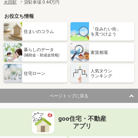
水田駅
貸駐車場 0.44万円
お役立ち情報
「住みたい街」
住まいのコラム
を見つけよう
暮らしのデータ
家賃相場
(補助金・助成金情報)
人気タウン
住宅ローン
ランキング
ページトップに戻る
goo住宅・不動産
アプリ