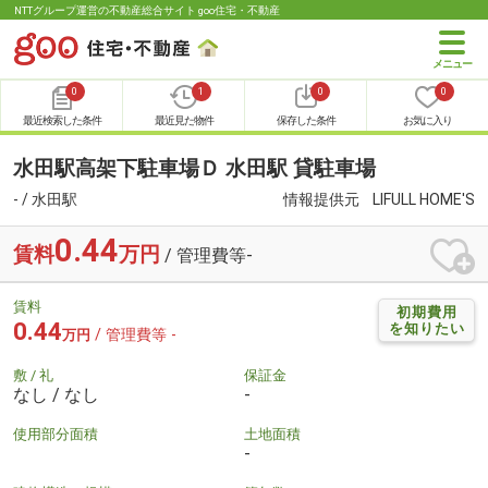
NTTグループ運営の不動産総合サイト goo住宅・不動産
0
1
0
0
最近検索した条件
最近見た物件
保存した条件
お気に入り
水田駅高架下駐車場Ｄ 水田駅 貸駐車場
- / 水田駅
情報提供元
LIFULL HOME'S
0.44
賃料
万円
/ 管理費等-
賃料
初期費用
0.44
を知りたい
/ 管理費等 -
万円
敷 / 礼
保証金
なし / なし
-
使用部分面積
土地面積
-