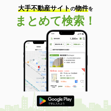
大手不動産サイト
物件
の
を
まとめて検索！