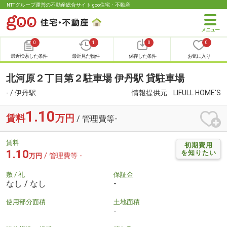
NTTグループ運営の不動産総合サイト goo住宅・不動産
0
1
0
0
最近検索した条件
最近見た物件
保存した条件
お気に入り
北河原２丁目第２駐車場 伊丹駅 貸駐車場
- / 伊丹駅
情報提供元
LIFULL HOME'S
1.10
賃料
万円
/ 管理費等-
賃料
初期費用
1.10
を知りたい
/ 管理費等 -
万円
敷 / 礼
保証金
なし / なし
-
使用部分面積
土地面積
-