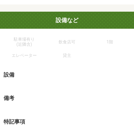
設備など
駐車場有り
飲食店可
1階
(近隣含)
エレベーター
貸主
設備
備考
特記事項