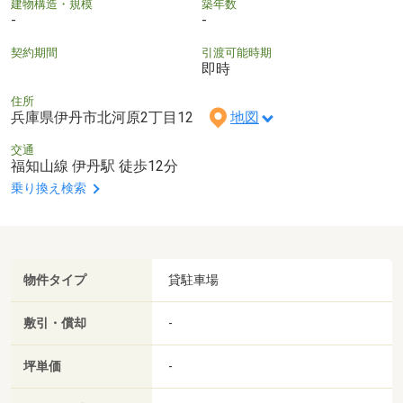
建物構造・規模
築年数
-
-
契約期間
引渡可能時期
即時
住所
兵庫県伊丹市北河原2丁目12
地図
交通
福知山線 伊丹駅 徒歩12分
乗り換え検索
物件タイプ
貸駐車場
敷引・償却
-
坪単価
-