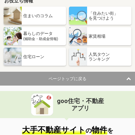
お役立ち情報
「住みたい街」
住まいのコラム
を見つけよう
暮らしのデータ
家賃相場
(補助金・助成金情報)
人気タウン
住宅ローン
ランキング
ページトップに戻る
goo住宅・不動産
アプリ
大手不動産サイト
物件
の
を