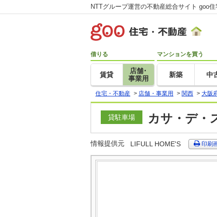
NTTグループ運営の不動産総合サイト goo
借りる
マンションを買う
店舗･
賃貸
新築
中
事業用
住宅・不動産
>
店舗・事業用
>
関西
>
大阪
カサ・デ・ス
貸駐車場
情報提供元
LIFULL HOME'S
印刷