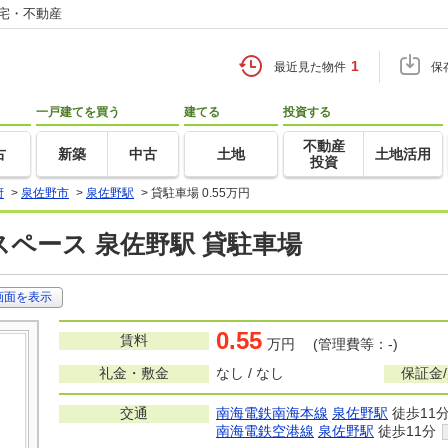
住宅・不動産
1
最近見た物件
保
一戸建てを買う
建てる
投資する
不動産
古
新築
中古
土地
土地活用
投資
府
>
泉佐野市
>
泉佐野駅
>
貸駐車場 0.55万円
ペース 泉佐野駅 貸駐車場
画面を表示
0.55
賃料
万円 (管理費等：-)
礼金・敷金
なし / なし
保証金
交通
南海電鉄南海本線
泉佐野駅
徒歩11
南海電鉄空港線
泉佐野駅
徒歩11分