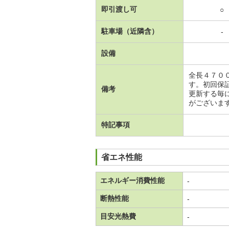
即引渡し可
○
駐車場（近隣含）
-
設備
全長４７０
す。初回保
備考
更新する毎
がございま
特記事項
省エネ性能
エネルギー消費性能
-
断熱性能
-
目安光熱費
-