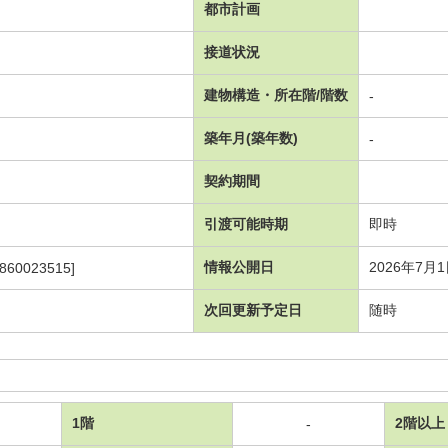
都市計画
接道状況
建物構造・所在階/階数
-
築年月(築年数)
-
契約期間
引渡可能時期
即時
情報公開日
2026年7月
860023515]
次回更新予定日
随時
1階
2階以上
-