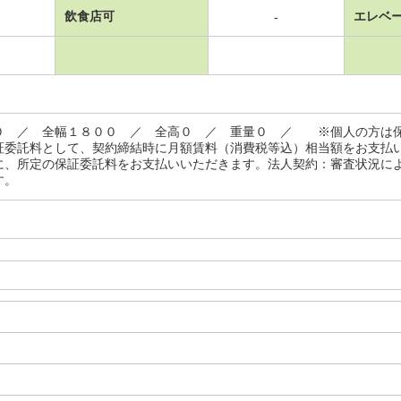
飲食店可
エレベ
-
０ ／ 全幅１８００ ／ 全高０ ／ 重量０ ／ ※個人の方は
証委託料として、契約締結時に月額賃料（消費税等込）相当額をお支払
に、所定の保証委託料をお支払いいただきます。法人契約：審査状況に
す。