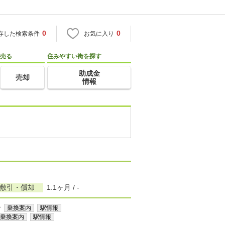
0
0
存した検索条件
お気に入り
売る
住みやすい街を探す
助成金
売却
情報
/敷引・償却
1.1ヶ月 / -
分
乗換案内
駅情報
乗換案内
駅情報