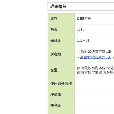
詳細情報
賃料
0.55万円
敷金
なし
保証金
1.1ヶ月
大阪府泉佐野市野出町
所在地
泉佐野市の行政データ
南海電鉄南海本線 泉佐
交通
南海電鉄空港線 泉佐野
使用部分面積
坪単価
-
権利金
-