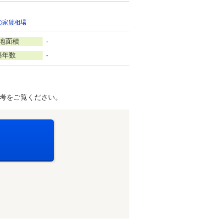
の家賃相場
地面積
-
築年数
-
考をご覧ください。