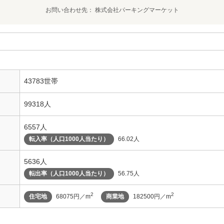
お問い合わせ先
株式会社パーキングマーケット
43783世帯
99318人
6557人
転入率（人口1000人当たり）
66.02人
5636人
転出率（人口1000人当たり）
56.75人
2
2
住宅地
68075円／m
商業地
182500円／m