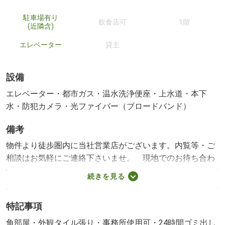
駐車場有り
飲食店可
1階
(近隣含)
エレベーター
貸主
設備
エレベーター・都市ガス・温水洗浄便座・上水道・本下
水・防犯カメラ・光ファイバー（ブロードバンド）
備考
物件より徒歩圏内に当社営業店がございます。内覧等・ご
相談はお気軽にご連絡下さいませ。 現地でのお待ち合わ
せ希望などにもご対応させていただいております。 ０６
続きを見る
－６５７８－２２２３ 【設備・特記事項備考】バスな
し・専用トイレ・セキュリティ会社加入済み 駐車場:近有
特記事項
27500円 物件からの距離300m 築年月:2025/01築 管理人勤
務形態:巡回 管理形態:自主管理 管理組合有無:無
角部屋・外観タイル張り・事務所使用可・24時間ゴミ出し