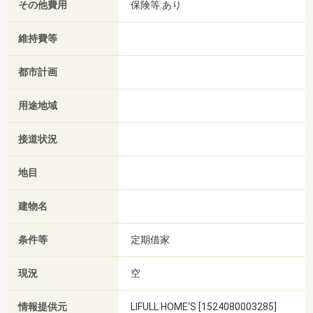
その他費用
保険等:あり
維持費等
都市計画
用途地域
接道状況
地目
建物名
条件等
定期借家
現況
空
情報提供元
LIFULL HOME'S [1524080003285]