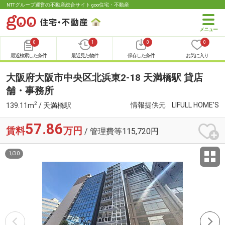
NTTグループ運営の不動産総合サイト goo住宅・不動産
0
1
0
0
最近検索した条件
最近見た物件
保存した条件
お気に入り
大阪府大阪市中央区北浜東2-18 天満橋駅 貸店
舗・事務所
2
情報提供元
LIFULL HOME'S
139.11m
/ 天満橋駅
57.86
賃料
万円
/ 管理費等115,720円
1
/
30