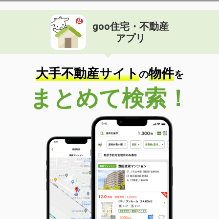
goo住宅・不動産
アプリ
大手不動産サイト
物件
の
を
まとめて検索！