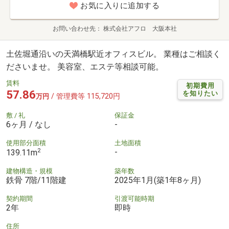
お気に入りに追加する
お問い合わせ先
株式会社アフロ 大阪本社
土佐堀通沿いの天満橋駅近オフィスビル。 業種はご相談く
ださいませ。 美容室、エステ等相談可能。
賃料
初期費用
57.86
を知りたい
/ 管理費等 115,720円
万円
敷 / 礼
保証金
6ヶ月 / なし
-
使用部分面積
土地面積
2
-
139.11m
建物構造・規模
築年数
鉄骨 7階/11階建
2025年1月(築1年8ヶ月)
契約期間
引渡可能時期
2年
即時
住所