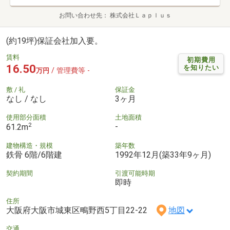
お問い合わせ先
株式会社Ｌａｐｌｕｓ
(約19坪)保証会社加入要。
賃料
初期費用
16.50
を知りたい
/ 管理費等 -
万円
敷 / 礼
保証金
なし / なし
3ヶ月
使用部分面積
土地面積
2
-
61.2m
建物構造・規模
築年数
鉄骨 6階/6階建
1992年12月(築33年9ヶ月)
契約期間
引渡可能時期
即時
住所
大阪府大阪市城東区鴫野西5丁目22-22
地図
交通