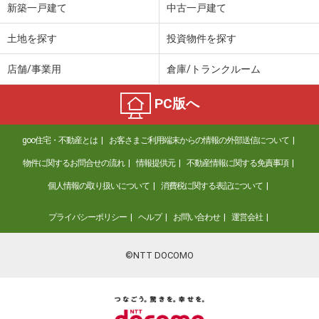
新築一戸建て
中古一戸建て
土地を探す
投資物件を探す
店舗/事業用
倉庫/トランクルーム
PC版へ
goo住宅・不動産とは
お客さまご利用端末からの情報の外部送信について
物件に関するお問合せの流れ
情報提供元
不動産情報に関する免責事項
個人情報の取り扱いについて
消費税に関する表記について
プライバシーポリシー
ヘルプ
お問い合わせ
運営会社
©NTT DOCOMO