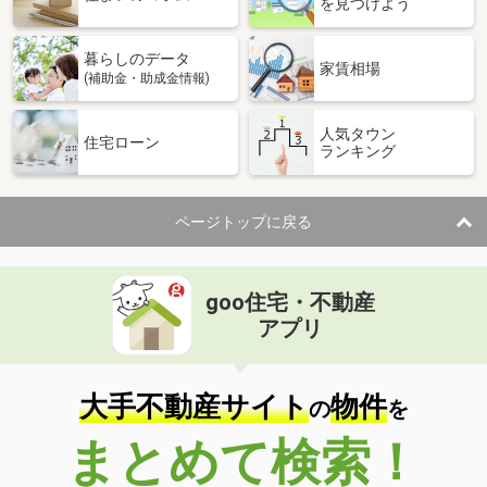
を見つけよう
暮らしのデータ
家賃相場
(補助金・助成金情報)
人気タウン
住宅ローン
ランキング
ページトップに戻る
goo住宅・不動産
アプリ
大手不動産サイト
物件
の
を
まとめて検索！