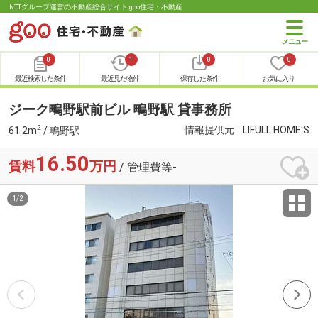
NTTグループ運営の不動産総合サイト goo住宅・不動産
0
1
0
0
最近検索した条件
最近見た物件
保存した条件
お気に入り
ジーク鴫野駅前ビル 鴫野駅 貸事務所
2
情報提供元
LIFULL HOME'S
61.2m
/ 鴫野駅
16.50
賃料
万円
/ 管理費等-
1
/
2