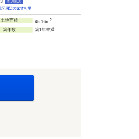
3
周辺地図
成区周辺の家賃相場
土地面積
2
95.16m
築年数
築1年未満