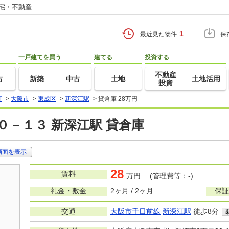
住宅・不動産
1
最近見た物件
保
一戸建てを買う
建てる
投資する
不動産
古
新築
中古
土地
土地活用
投資
府
>
大阪市
>
東成区
>
新深江駅
>
貸倉庫 28万円
０－１３ 新深江駅 貸倉庫
画面を表示
28
賃料
万円 (管理費等：-)
礼金・敷金
2ヶ月 / 2ヶ月
保証
交通
大阪市千日前線
新深江駅
徒歩8分