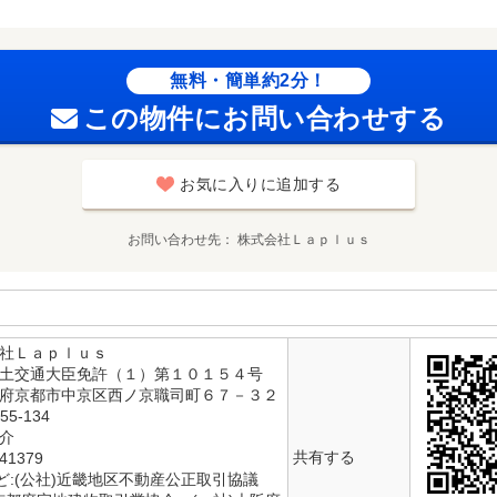
無料・簡単約2分！
この物件にお問い合わせする
お気に入りに追加する
お問い合わせ先
株式会社Ｌａｐｌｕｓ
会社Ｌａｐｌｕｓ
国土交通大臣免許（１）第１０１５４号
都府京都市中京区西ノ京職司町６７－３２
55-134
仲介
共有する
1379
ど:(公社)近畿地区不動産公正取引協議