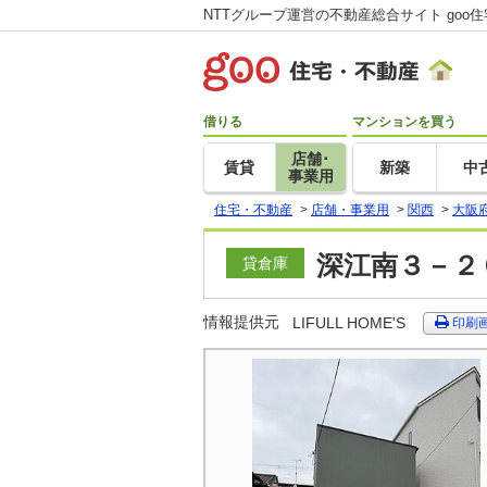
NTTグループ運営の不動産総合サイト goo
借りる
マンションを買う
店舗･
賃貸
新築
中
事業用
住宅・不動産
>
店舗・事業用
>
関西
>
大阪
深江南３－２
貸倉庫
情報提供元
LIFULL HOME'S
印刷