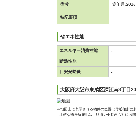
備考
築年月:202
特記事項
省エネ性能
エネルギー消費性能
-
断熱性能
-
目安光熱費
-
大阪府大阪市東成区深江南3丁目20-
※地図上に表示される物件の位置は付近住所に
正確な物件所在地は、取扱い不動産会社にお問