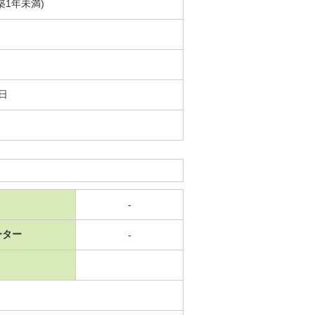
(築1年未満)
7日
-
ーター
-