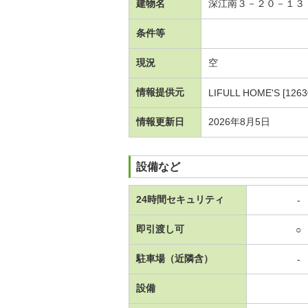
建物名
深江南３－２０－１３
条件等
現況
空
情報提供元
LIFULL HOME'S [1263
情報更新日
2026年8月5日
設備など
24時間セキュリティ
-
即引渡し可
○
駐車場（近隣含）
-
設備