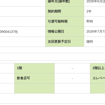
築年月(築年数)
2026年6月
契約期間
2年
引渡可能時期
即時
情報公開日
2026年7月
090041379]
次回更新予定日
随時
1階
2階以上
-
飲食店可
エレベ
-