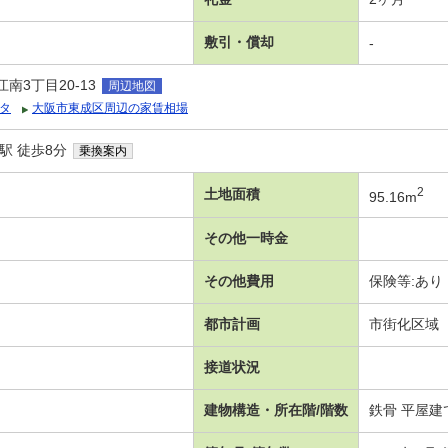
敷引・償却
-
3丁目20-13
周辺地図
タ
大阪市東成区周辺の家賃相場
駅 徒歩8分
乗換案内
2
土地面積
95.16m
その他一時金
その他費用
保険等:あり
都市計画
市街化区域
接道状況
建物構造・所在階/階数
鉄骨 平屋建