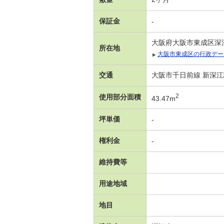
保証金
-
大阪府大阪市東成区深江南
所在地
大阪市東成区の行政デー
交通
大阪市千日前線 新深江
2
使用部分面積
43.47m
坪単価
-
権利金
-
維持費等
用途地域
地目