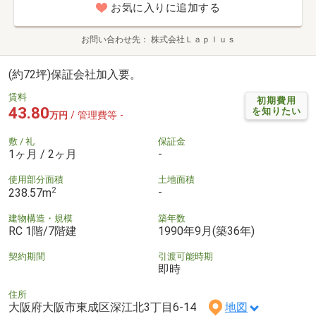
お気に入りに追加する
お問い合わせ先
株式会社Ｌａｐｌｕｓ
(約72坪)保証会社加入要。
賃料
初期費用
43.80
を知りたい
/ 管理費等 -
万円
敷 / 礼
保証金
1ヶ月 / 2ヶ月
-
使用部分面積
土地面積
2
-
238.57m
建物構造・規模
築年数
RC 1階/7階建
1990年9月(築36年)
契約期間
引渡可能時期
即時
住所
大阪府大阪市東成区深江北3丁目6-14
地図