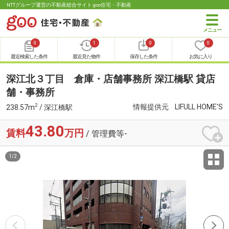
NTTグループ運営の不動産総合サイト goo住宅・不動産
0
1
0
0
最近検索した条件
最近見た物件
保存した条件
お気に入り
深江北３丁目 倉庫・店舗事務所 深江橋駅 貸店
舗・事務所
2
情報提供元
LIFULL HOME'S
238.57m
/ 深江橋駅
43.80
賃料
万円
/ 管理費等-
1
/
2