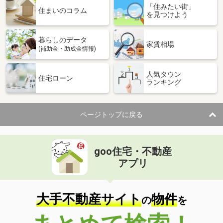
「住みたい街」
住まいのコラム
を見つけよう
暮らしのデータ
家賃相場
(補助金・助成金情報)
人気タウン
住宅ローン
ランキング
ページトップに戻る
goo住宅・不動産
アプリ
大手不動産サイト
物件
の
を