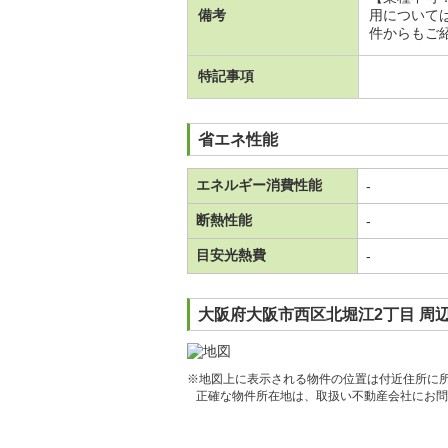
備考
用について
件からもご紹
特記事項
省エネ性能
エネルギー消費性能
-
断熱性能
-
目安光熱費
-
大阪府大阪市西区北堀江2丁目 周
※地図上に表示される物件の位置は付近住所に
正確な物件所在地は、取扱い不動産会社にお問