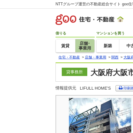
NTTグループ運営の不動産総合サイト goo
借りる
マンションを買う
店舗･
賃貸
新築
中
事業用
住宅・不動産
>
店舗・事業用
>
関西
>
大阪
大阪府大阪市
貸事務所
情報提供元
LIFULL HOME'S
印刷