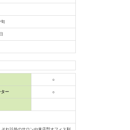
中旬
7日
○
ーター
○
】それ以外のサロンや来店型オフィス利