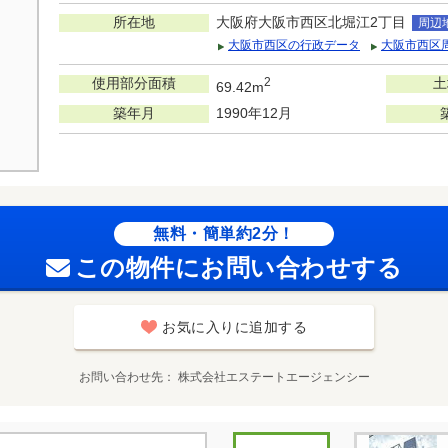
所在地
大阪府大阪市西区北堀江2丁目
周辺
大阪市西区の行政データ
大阪市西区
使用部分面積
2
土
69.42m
築年月
1990年12月
無料・簡単約2分！
この物件にお問い合わせする
お気に入りに追加する
お問い合わせ先
株式会社エステートエージェンシー