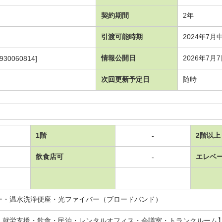
契約期間
2年
引渡可能時期
2024年7月
情報公開日
2026年7月
930060814]
次回更新予定日
随時
1階
2階以上
-
飲食店可
エレベ
-
ー・温水洗浄便座・光ファイバー（ブロードバンド）
：就労支援・飲食・民泊・レンタルオフィス・会議室・トランクルーム