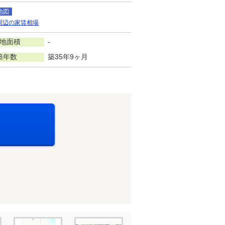
地図
周辺の家賃相場
地面積
-
築年数
築35年9ヶ月