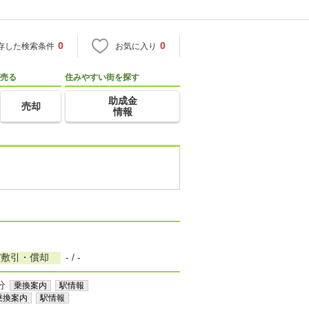
0
0
存した検索条件
お気に入り
売る
住みやすい街を探す
助成金
売却
情報
/敷引・償却
- / -
分
乗換案内
駅情報
乗換案内
駅情報