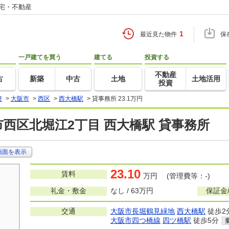
住宅・不動産
1
最近見た物件
保
一戸建てを買う
建てる
投資する
不動産
古
新築
中古
土地
土地活用
投資
府
>
大阪市
>
西区
>
西大橋駅
>
貸事務所 23.1万円
西区北堀江2丁目 西大橋駅 貸事務所
画面を表示
23.10
賃料
万円 (管理費等：-)
礼金・敷金
なし / 63万円
保証金
交通
大阪市長堀鶴見緑地
西大橋駅
徒歩2
大阪市四つ橋線
四ツ橋駅
徒歩5分