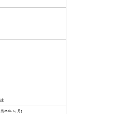
階建
月(築35年9ヶ月)