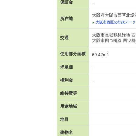
保証金
-
大阪府大阪市西区北堀
所在地
大阪市西区の行政データ
大阪市長堀鶴見緑地 西
交通
大阪市四つ橋線 四ツ橋
2
使用部分面積
69.42m
坪単価
-
権利金
-
維持費等
用途地域
地目
建物名