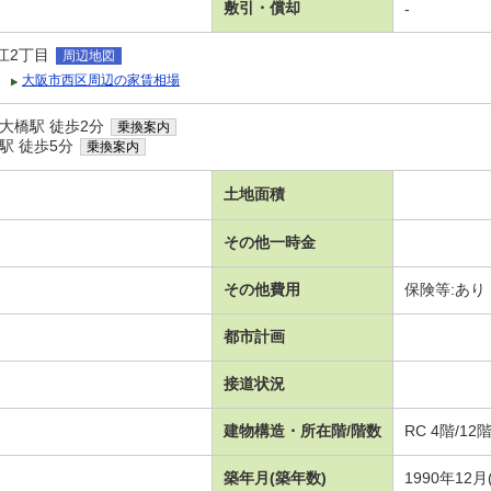
敷引・償却
-
江2丁目
周辺地図
大阪市西区周辺の家賃相場
大橋駅 徒歩2分
乗換案内
駅 徒歩5分
乗換案内
土地面積
その他一時金
その他費用
保険等:あり
都市計画
接道状況
建物構造・所在階/階数
RC 4階/12
築年月(築年数)
1990年12