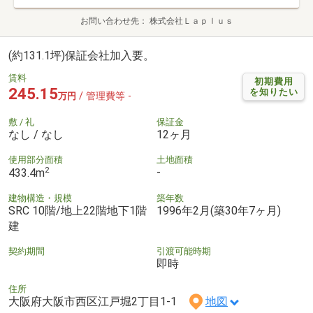
お問い合わせ先
株式会社Ｌａｐｌｕｓ
(約131.1坪)保証会社加入要。
賃料
初期費用
245.15
を知りたい
/ 管理費等 -
万円
敷 / 礼
保証金
なし / なし
12ヶ月
使用部分面積
土地面積
2
-
433.4m
建物構造・規模
築年数
SRC 10階/地上22階地下1階
1996年2月(築30年7ヶ月)
建
契約期間
引渡可能時期
即時
住所
大阪府大阪市西区江戸堀2丁目1-1
地図