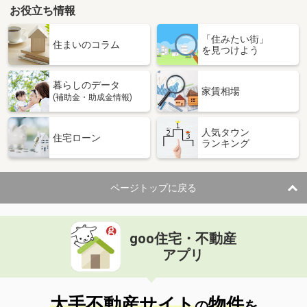
お役立ち情報
「住みたい街」
住まいのコラム
を見つけよう
暮らしのデータ
家賃相場
(補助金・助成金情報)
人気タウン
住宅ローン
ランキング
ページトップに戻る
goo住宅・不動産
アプリ
大手不動産サイト
物件
の
を