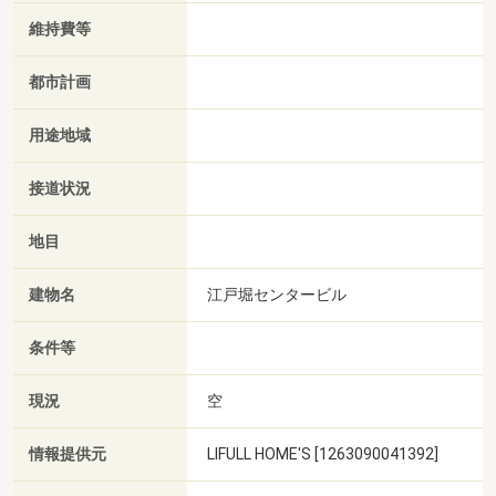
維持費等
都市計画
用途地域
接道状況
地目
建物名
江戸堀センタービル
条件等
現況
空
情報提供元
LIFULL HOME'S [1263090041392]