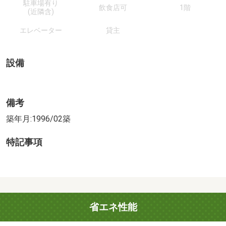
駐車場有り
飲食店可
1階
(近隣含)
エレベーター
貸主
設備
備考
築年月:1996/02築
特記事項
省エネ性能