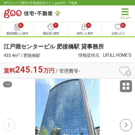
NTTグループ運営の不動産総合サイト goo住宅・不動産
0
1
0
0
最近検索した条件
最近見た物件
保存した条件
お気に入り
江戸堀センタービル 肥後橋駅 貸事務所
2
情報提供元
LIFULL HOME'S
433.4m
/ 肥後橋駅
245.15
賃料
万円
/ 管理費等-
1
/
2