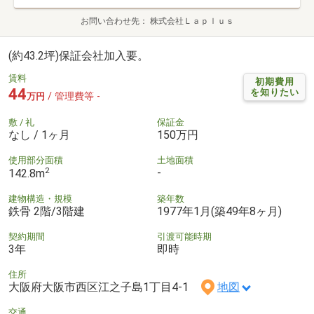
お問い合わせ先
株式会社Ｌａｐｌｕｓ
(約43.2坪)保証会社加入要。
賃料
初期費用
44
を知りたい
/ 管理費等 -
万円
敷 / 礼
保証金
なし / 1ヶ月
150万円
使用部分面積
土地面積
2
-
142.8m
建物構造・規模
築年数
鉄骨 2階/3階建
1977年1月(築49年8ヶ月)
契約期間
引渡可能時期
3年
即時
住所
大阪府大阪市西区江之子島1丁目4-1
地図
交通