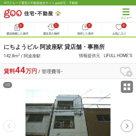
NTTグループ運営の不動産総合サイト goo住宅・不動産
0
1
0
0
最近検索した条件
最近見た物件
保存した条件
お気に入り
にちようビル 阿波座駅 貸店舗・事務所
2
情報提供元
LIFULL HOME'S
142.8m
/ 阿波座駅
44
賃料
万円
/ 管理費等-
1
/
2