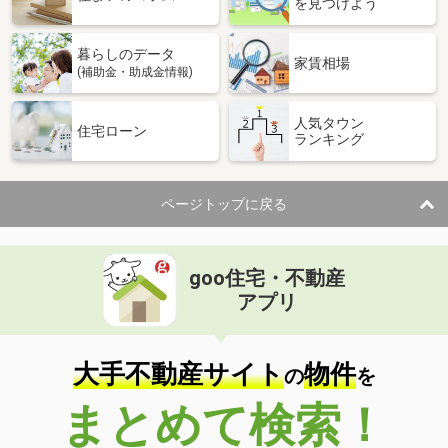
を見つけよう
暮らしのデータ
家賃相場
(補助金・助成金情報)
人気タウン
住宅ローン
ランキング
ページトップに戻る
goo住宅・不動産
アプリ
大手不動産サイト
物件
の
を
まとめて検索！