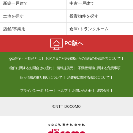
新築一戸建て
中古一戸建て
土地を探す
投資物件を探す
店舗/事業用
倉庫/トランクルーム
PC版へ
goo住宅・不動産とは
お客さまご利用端末からの情報の外部送信について
物件に関するお問合せの流れ
情報提供元
不動産情報に関する免責事項
個人情報の取り扱いについて
消費税に関する表記について
プライバシーポリシー
ヘルプ
お問い合わせ
運営会社
©NTT DOCOMO