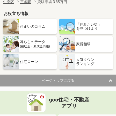
中京区
三条駅
貸駐車場 3.85万円
お役立ち情報
「住みたい街」
住まいのコラム
を見つけよう
暮らしのデータ
家賃相場
(補助金・助成金情報)
人気タウン
住宅ローン
ランキング
ページトップに戻る
goo住宅・不動産
アプリ