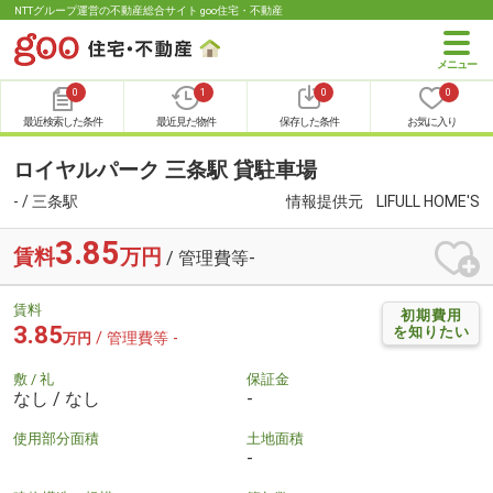
NTTグループ運営の不動産総合サイト goo住宅・不動産
0
1
0
0
最近検索した条件
最近見た物件
保存した条件
お気に入り
ロイヤルパーク 三条駅 貸駐車場
- / 三条駅
情報提供元
LIFULL HOME'S
3.85
賃料
万円
/ 管理費等-
賃料
初期費用
3.85
を知りたい
/ 管理費等 -
万円
敷 / 礼
保証金
なし / なし
-
使用部分面積
土地面積
-