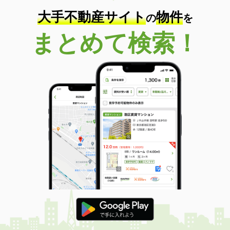
大手不動産サイト
物件
の
を
まとめて検索！