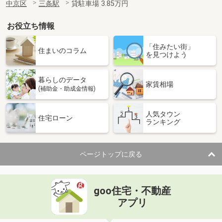
中京区
三条駅
貸駐車場 3.85万円
お役立ち情報
「住みたい街」
住まいのコラム
を見つけよう
暮らしのデータ
家賃相場
(補助金・助成金情報)
人気タウン
住宅ローン
ランキング
ページトップに戻る
goo住宅・不動産
アプリ