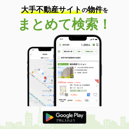
大手不動産サイト
物件
の
を
まとめて検索！