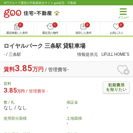
NTTグループ運営の不動産総合サイト goo住宅・不動産
0
1
0
0
最近検索した条件
最近見た物件
保存した条件
お気に入り
ロイヤルパーク 三条駅 貸駐車場
- / 三条駅
情報提供元
LIFULL HOME'S
3.85
賃料
万円
/ 管理費等-
賃料
初期費用
3.85
を知りたい
/ 管理費等 -
万円
敷 / 礼
保証金
なし / なし
-
使用部分面積
土地面積
-