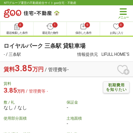
NTTグループ運営の不動産総合サイト goo住宅・不動産
0
1
0
0
最近検索した条件
最近見た物件
保存した条件
お気に入り
ロイヤルパーク 三条駅 貸駐車場
- / 三条駅
情報提供元
LIFULL HOME'S
3.85
賃料
万円
/ 管理費等-
賃料
初期費用
3.85
を知りたい
/ 管理費等 -
万円
敷 / 礼
保証金
なし / なし
-
使用部分面積
土地面積
-