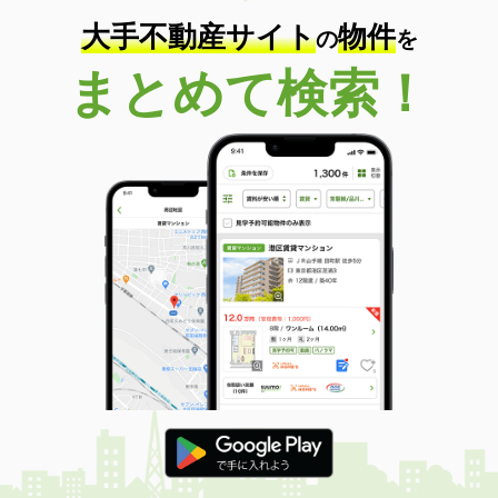
大手不動産サイト
物件
の
を
まとめて検索！