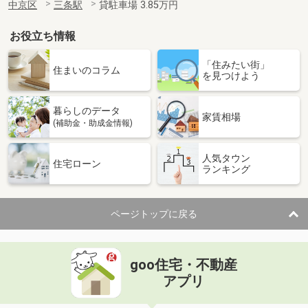
中京区
三条駅
貸駐車場 3.85万円
お役立ち情報
「住みたい街」
住まいのコラム
を見つけよう
暮らしのデータ
家賃相場
(補助金・助成金情報)
人気タウン
住宅ローン
ランキング
ページトップに戻る
goo住宅・不動産
アプリ