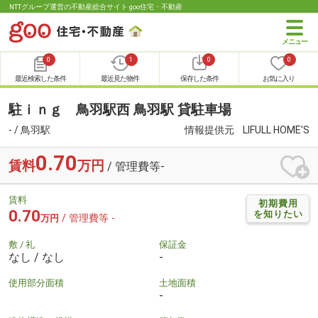
NTTグループ運営の不動産総合サイト goo住宅・不動産
0
1
0
0
最近検索した条件
最近見た物件
保存した条件
お気に入り
駐ｉｎｇ 鳥羽駅西 鳥羽駅 貸駐車場
- / 鳥羽駅
情報提供元
LIFULL HOME'S
0.70
賃料
万円
/ 管理費等-
賃料
初期費用
0.70
を知りたい
/ 管理費等 -
万円
敷 / 礼
保証金
なし / なし
-
使用部分面積
土地面積
-