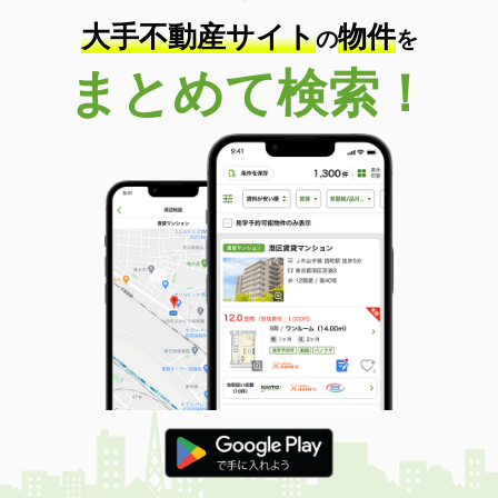
大手不動産サイト
物件
の
を
まとめて検索！