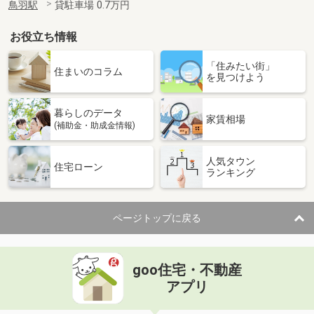
鳥羽駅
貸駐車場 0.7万円
お役立ち情報
「住みたい街」
住まいのコラム
を見つけよう
暮らしのデータ
家賃相場
(補助金・助成金情報)
人気タウン
住宅ローン
ランキング
ページトップに戻る
goo住宅・不動産
アプリ