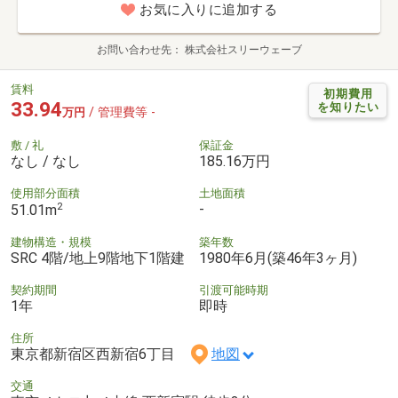
お気に入りに追加する
お問い合わせ先
株式会社スリーウェーブ
賃料
初期費用
33.94
を知りたい
/ 管理費等 -
万円
敷 / 礼
保証金
なし / なし
185.16万円
使用部分面積
土地面積
2
-
51.01m
建物構造・規模
築年数
SRC 4階/地上9階地下1階建
1980年6月(築46年3ヶ月)
契約期間
引渡可能時期
1年
即時
住所
東京都新宿区西新宿6丁目
地図
交通