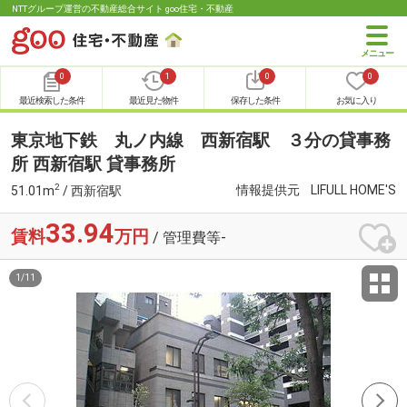
NTTグループ運営の不動産総合サイト goo住宅・不動産
0
1
0
0
最近検索した条件
最近見た物件
保存した条件
お気に入り
東京地下鉄 丸ノ内線 西新宿駅 ３分の貸事務
所 西新宿駅 貸事務所
2
情報提供元
LIFULL HOME'S
51.01m
/ 西新宿駅
33.94
賃料
万円
/ 管理費等-
1
/
11