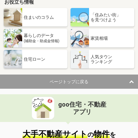
お役立ち情報
「住みたい街」
住まいのコラム
を見つけよう
暮らしのデータ
家賃相場
(補助金・助成金情報)
人気タウン
住宅ローン
ランキング
ページトップに戻る
goo住宅・不動産
アプリ
大手不動産サイト
物件
の
を