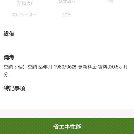
飲食店可
1階
(近隣含)
エレベーター
貸主
設備
備考
空調：個別空調 築年月:1980/06築 更新料:新賃料の0.5ヶ月
分
特記事項
省エネ性能