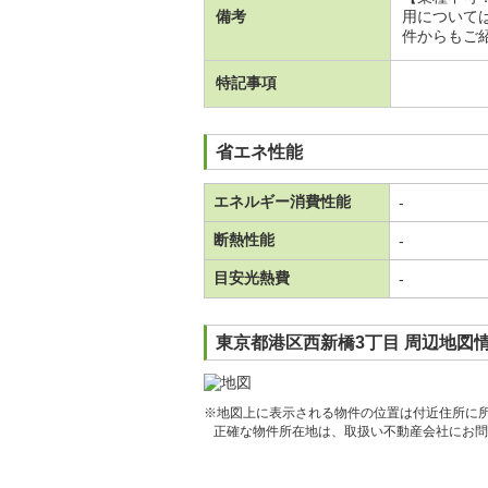
備考
用について
件からもご紹
特記事項
省エネ性能
エネルギー消費性能
-
断熱性能
-
目安光熱費
-
東京都港区西新橋3丁目 周辺地図
※地図上に表示される物件の位置は付近住所に
正確な物件所在地は、取扱い不動産会社にお問