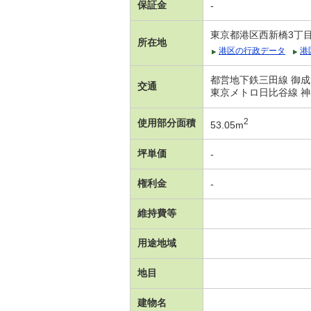
保証金
-
東京都港区西新橋3丁
所在地
港区の行政データ
港
都営地下鉄三田線 御成
交通
東京メトロ日比谷線 神
2
使用部分面積
53.05m
坪単価
-
権利金
-
維持費等
用途地域
地目
建物名