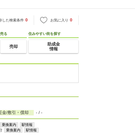
0
0
存した検索条件
お気に入り
売る
住みやすい街を探す
助成金
売却
情報
証金/敷引・償却
- / -
乗換案内
駅情報
分
乗換案内
駅情報