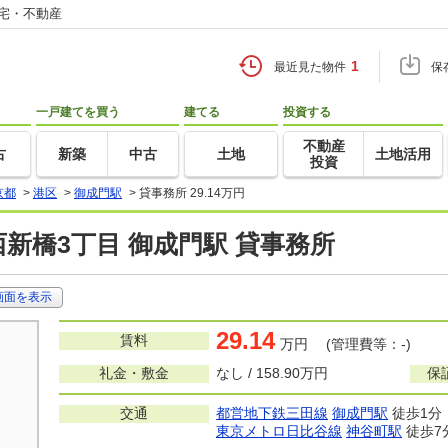
住宅・不動産
1
最近見た物件
保
一戸建てを買う
建てる
投資する
不動産
古
新築
中古
土地
土地活用
投資
京都
>
港区
>
御成門駅
>
貸事務所 29.14万円
新橋3丁目 御成門駅 貸事務所
画面を表示
29.14
賃料
万円 (管理費等：-)
礼金・敷金
なし / 158.90万円
保
交通
都営地下鉄三田線
御成門駅
徒歩1分
東京メトロ日比谷線
神谷町駅
徒歩7