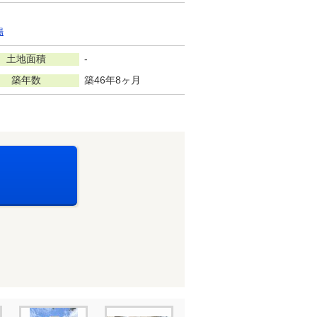
場
土地面積
-
築年数
築46年8ヶ月