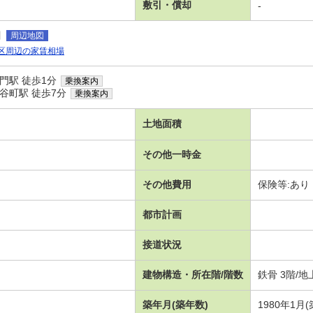
敷引・償却
-
目
周辺地図
区周辺の家賃相場
門駅 徒歩1分
乗換案内
谷町駅 徒歩7分
乗換案内
土地面積
その他一時金
その他費用
保険等:あり
都市計画
接道状況
建物構造・所在階/階数
鉄骨 3階/
築年月(築年数)
1980年1月