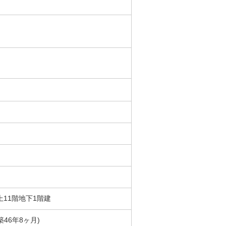
地上11階地下1階建
(築46年8ヶ月)