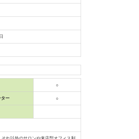
7日
○
ーター
○
】それ以外のサロンや来店型オフィス利