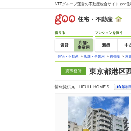
NTTグループ運営の不動産総合サイト goo
借りる
マンションを買う
店舗･
賃貸
新築
中
事業用
住宅・不動産
>
店舗・事業用
>
首都圏
>
東
東京都港区西
貸事務所
情報提供元
LIFULL HOME'S
印刷