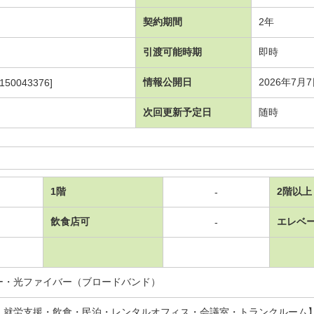
契約期間
2年
引渡可能時期
即時
情報公開日
2026年7月
150043376]
次回更新予定日
随時
1階
2階以上
-
飲食店可
エレベ
-
ー・光ファイバー（ブロードバンド）
：就労支援・飲食・民泊・レンタルオフィス・会議室・トランクルーム