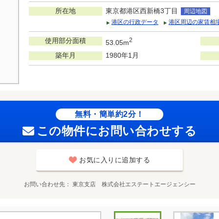
所在地
東京都港区西新橋3丁目
周辺地図
港区の行政データ
港区周辺の家賃相
使用部分面積
2
53.05m
築年月
1980年1月
無料・簡単約2分！
この物件にお問い合わせする
お気に入りに追加する
お問い合わせ先
東京支店 株式会社エステートエージェンシー