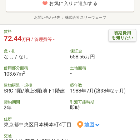
お気に入りに追加する
お問い合わせ先
株式会社スリーウェーブ
賃料
初期費用
72.44
を知りたい
/ 管理費等 -
万円
敷 / 礼
保証金
なし / なし
658.56万円
使用部分面積
土地面積
2
-
103.67m
建物構造・規模
築年数
SRC 1階/地上8階地下1階建
1988年7月(築38年2ヶ月)
契約期間
引渡可能時期
2年
即時
住所
東京都中央区日本橋本町4丁目
地図
交通