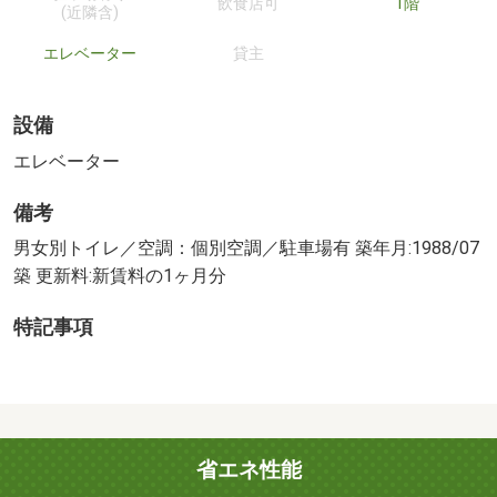
飲食店可
1階
(近隣含)
エレベーター
貸主
設備
エレベーター
備考
男女別トイレ／空調：個別空調／駐車場有 築年月:1988/07
築 更新料:新賃料の1ヶ月分
特記事項
省エネ性能