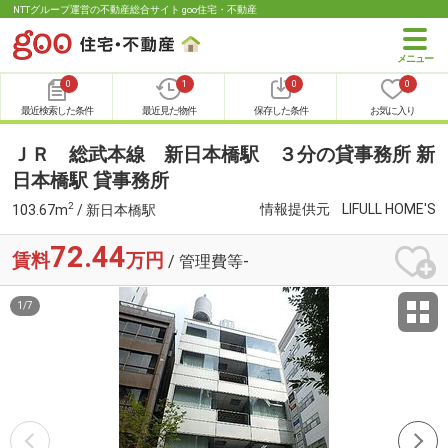
NTTグループ運営の不動産総合サイト goo住宅・不動産
0
1
0
0
最近検索した条件
最近見た物件
保存した条件
お気に入り
ＪＲ 総武本線 新日本橋駅 ３分の貸事務所 新
日本橋駅 貸事務所
2
情報提供元
LIFULL HOME'S
103.67m
/ 新日本橋駅
72.44
賃料
万円
/ 管理費等-
1
/
7