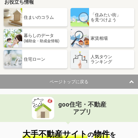
お役立ち情報
「住みたい街」
住まいのコラム
を見つけよう
暮らしのデータ
家賃相場
(補助金・助成金情報)
人気タウン
住宅ローン
ランキング
ページトップに戻る
goo住宅・不動産
アプリ
大手不動産サイト
物件
の
を