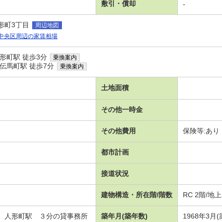
敷引・償却
-
形町3丁目
周辺地図
中央区周辺の家賃相場
形町駅 徒歩3分
乗換案内
伝馬町駅 徒歩7分
乗換案内
土地面積
その他一時金
その他費用
保険等:あり
都市計画
接道状況
建物構造・所在階/階数
RC 2階/地
 人形町駅 ３分の貸事務所
築年月(築年数)
1968年3月