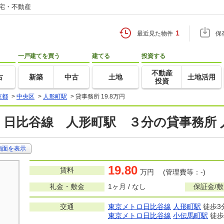
住宅・不動産
1
最近見た物件
保
一戸建てを買う
建てる
投資する
不動産
古
新築
中古
土地
土地活用
投資
京都
>
中央区
>
人形町駅
>
貸事務所 19.8万円
 日比谷線 人形町駅 ３分の貸事務所 
画面を表示
19.80
賃料
万円 (管理費等：-)
礼金・敷金
1ヶ月 / なし
保証金/
交通
東京メトロ日比谷線
人形町駅
徒歩3
東京メトロ日比谷線
小伝馬町駅
徒歩