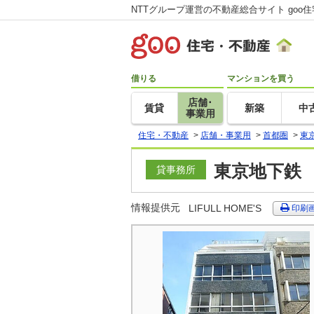
NTTグループ運営の不動産総合サイト goo
借りる
マンションを買う
店舗･
賃貸
新築
中
事業用
住宅・不動産
>
店舗・事業用
>
首都圏
>
東
東京地下鉄
貸事務所
情報提供元
LIFULL HOME'S
印刷