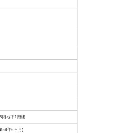
上5階地下1階建
(築58年6ヶ月)