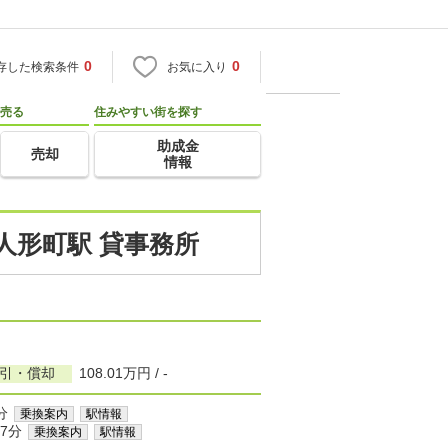
0
0
存した検索条件
お気に入り
売る
住みやすい街を探す
助成金
売却
情報
人形町駅 貸事務所
敷引・償却
108.01万円 / -
分
乗換案内
駅情報
7分
乗換案内
駅情報