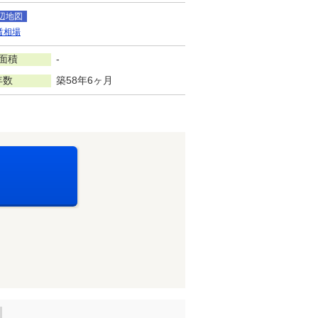
辺地図
賃相場
面積
-
年数
築58年6ヶ月