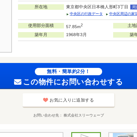
所在地
東京都中央区日本橋人形町3丁目
周
中央区の行政データ
中央区周辺の家
使用部分面積
2
土地
57.85m
築年月
1968年3月
築
無料・簡単約2分！
この物件にお問い合わせする
お気に入りに追加する
お問い合わせ先
株式会社スリーウェーブ