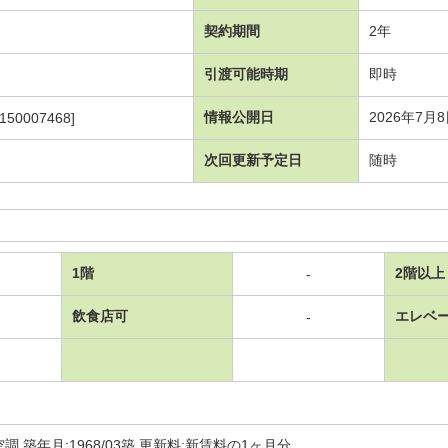
契約期間
2年
引渡可能時期
即時
情報公開日
2026年7月
150007468]
次回更新予定日
随時
1階
2階以上
-
飲食店可
エレベ
-
調 築年月:1968/03築 更新料:新賃料の1ヶ月分