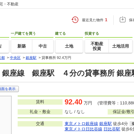
住宅・不動産
1
最近見た物件
保
一戸建てを買う
建てる
投資する
不動産
古
新築
中古
土地
土地活用
投資
京都
>
中央区
>
銀座駅
>
貸事務所 92.4万円
銀座線 銀座駅 ４分の貸事務所 銀座
画面を表示
92.40
賃料
万円 (管理費等：110,88
礼金・敷金
なし / なし
保証金/敷
交通
東京メトロ銀座線
銀座駅
徒歩4分
東京メトロ日比谷線
日比谷駅
徒歩6