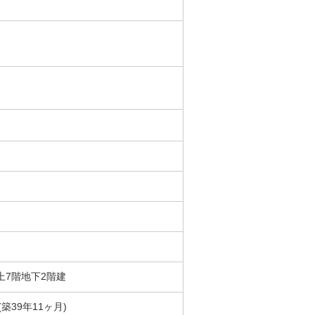
地上7階地下2階建
月(築39年11ヶ月)