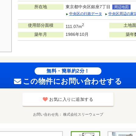
所在地
東京都中央区銀座7丁目
周辺地図
中央区の行政データ
中央区周辺の家
使用部分面積
2
土地
111.07m
築年月
1986年10月
築年
無料・簡単約2分！
この物件にお問い合わせする
お気に入りに追加する
お問い合わせ先
株式会社スリーウェーブ