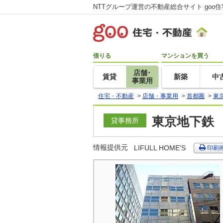
NTTグループ運営の不動産総合サイト goo
借りる
マンションを買う
店舗･
賃貸
新築
中
事業用
住宅・不動産
>
店舗・事業用
>
首都圏
>
東
東京地下鉄 
貸事務所
情報提供元
LIFULL HOME'S
印刷