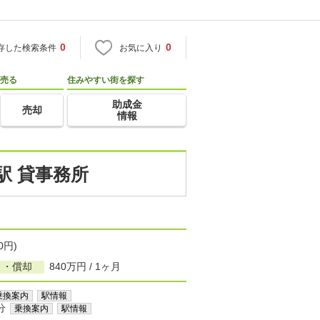
0
0
存した検索条件
お気に入り
売る
住みやすい街を探す
助成金
売却
情報
駅 貸事務所
0円)
引・償却
840万円 / 1ヶ月
乗換案内
駅情報
分
乗換案内
駅情報