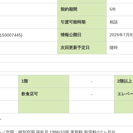
契約期間
5年
引渡可能時期
相談
情報公開日
2026年7月
150007445]
次回更新予定日
随時
1階
2階以上
-
飲食店可
エレベ
-
ー
／空調：個別空調 築年月:1986/10築 更新料:新賃料の1ヶ月分