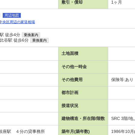
敷引・償却
1ヶ月
目
周辺地図
中央区周辺の家賃相場
駅 徒歩4分
乗換案内
比谷駅 徒歩6分
乗換案内
土地面積
その他一時金
その他費用
保険等:あり
都市計画
接道状況
建物構造・所在階/階数
SRC 3階/
銀座駅 ４分の貸事務所
築年月(築年数)
1986年10