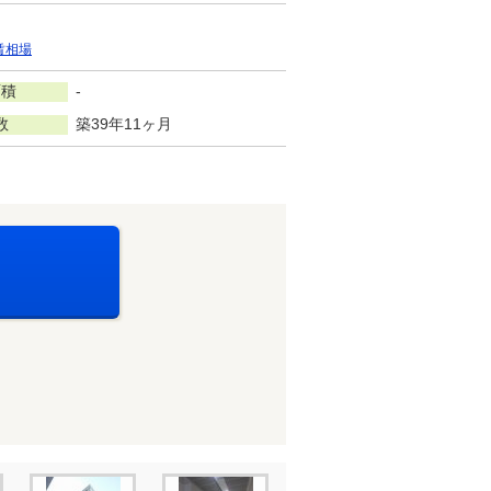
賃相場
面積
-
数
築39年11ヶ月