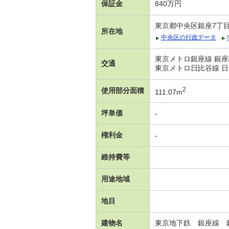
保証金
840万円
東京都中央区銀座7丁
所在地
中央区の行政データ
東京メトロ銀座線 銀座
交通
東京メトロ日比谷線 日
2
使用部分面積
111.07m
坪単価
-
権利金
-
維持費等
用途地域
地目
建物名
東京地下鉄 銀座線 