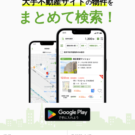
大手不動産サイト
物件
の
を
まとめて検索！