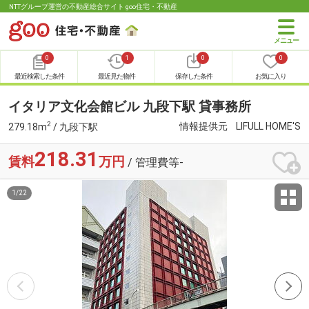
NTTグループ運営の不動産総合サイト goo住宅・不動産
0
1
0
0
最近検索した条件
最近見た物件
保存した条件
お気に入り
イタリア文化会館ビル 九段下駅 貸事務所
2
情報提供元
LIFULL HOME'S
279.18m
/ 九段下駅
218.31
賃料
万円
/ 管理費等-
1
/
22