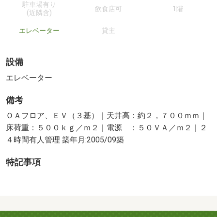
駐車場有り
飲食店可
1階
(近隣含)
エレベーター
貸主
設備
エレベーター
備考
ＯＡフロア、ＥＶ（３基）｜天井高：約２，７００ｍｍ｜
床荷重：５００ｋｇ／ｍ２｜電源 ：５０ＶＡ／ｍ２｜２
４時間有人管理 築年月:2005/09築
特記事項