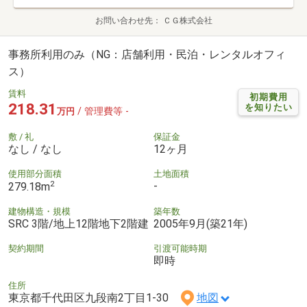
お問い合わせ先
ＣＧ株式会社
事務所利用のみ（NG：店舗利用・民泊・レンタルオフィ
ス）
賃料
初期費用
218.31
を知りたい
/ 管理費等 -
万円
敷 / 礼
保証金
なし / なし
12ヶ月
使用部分面積
土地面積
2
-
279.18m
建物構造・規模
築年数
SRC 3階/地上12階地下2階建
2005年9月(築21年)
契約期間
引渡可能時期
即時
住所
東京都千代田区九段南2丁目1-30
地図