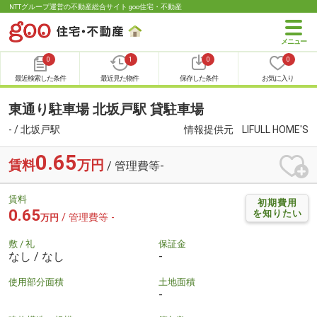
NTTグループ運営の不動産総合サイト goo住宅・不動産
0
1
0
0
最近検索した条件
最近見た物件
保存した条件
お気に入り
東通り駐車場 北坂戸駅 貸駐車場
- / 北坂戸駅
情報提供元
LIFULL HOME'S
0.65
賃料
万円
/ 管理費等-
賃料
初期費用
0.65
を知りたい
/ 管理費等 -
万円
敷 / 礼
保証金
なし / なし
-
使用部分面積
土地面積
-