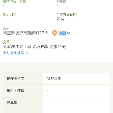
建物構造・規模
築年数
-
-
契約期間
引渡可能時期
即時
住所
埼玉県坂戸市薬師町27-6
地図
交通
東武鉄道東上線 北坂戸駅 徒歩11分
乗り換え検索
物件タイプ
貸駐車場
敷引・償却
-
坪単価
-