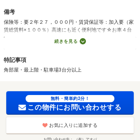
備考
保険等：要２年２７，０００円・賃貸保証等：加入要（家
賃総賃料×１００％）高速にも近く便利地です☆お車４台
駐車可能☆５月中旬から入居可能です（＾－＾♪ 駐車場:有
続きを見る
無料 築年月:1978/07築
特記事項
角部屋・最上階・駐車場3台分以上
無料・簡単約2分！
この物件にお問い合わせする
お気に入りに追加する
お問い合わせ先
（有）アオバ