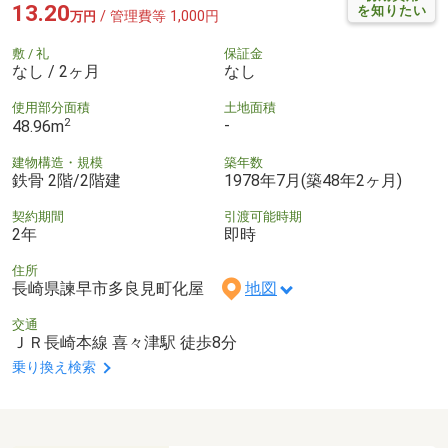
13.20
を知りたい
/ 管理費等 1,000円
万円
敷 / 礼
保証金
なし / 2ヶ月
なし
使用部分面積
土地面積
2
-
48.96m
建物構造・規模
築年数
鉄骨 2階/2階建
1978年7月(築48年2ヶ月)
契約期間
引渡可能時期
2年
即時
住所
長崎県諫早市多良見町化屋
地図
交通
ＪＲ長崎本線 喜々津駅 徒歩8分
乗り換え検索