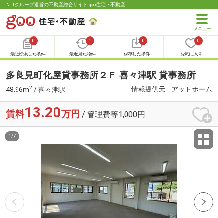
NTTグループ運営の不動産総合サイト goo住宅・不動産
0
1
0
0
最近検索した条件
最近見た物件
保存した条件
お気に入り
多良見町化屋貸事務所２Ｆ 喜々津駅 貸事務所
2
情報提供元
アットホーム
48.96m
/ 喜々津駅
13.20
賃料
万円
/ 管理費等1,000円
1
/
7