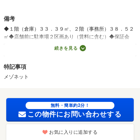
備考
◆１階（倉庫）３３．３９㎡、２階（事務所）３８．５２
㎡◆店舗前に駐車場２区画あり（賃料に含む）◆保証会
社・火災保険加入要◆賃料は税込価格◆鍵交換代：５５，
続きを見る
０００円◆電動シャッター付き◆現在使用中（１０月下旬
引渡し可）◆内見可（日時調整要）・◆１階（倉庫）３
特記事項
３．３９㎡、２階（事務所）３８．５２㎡◆店舗前に駐車
場２区画あり（賃料に含む）◆現在使用中（１０月下旬引
メゾネット
渡し可）◆内見可（日時調整要）・所属階：１～２階 駐車
場:有 無料 築年月:2023/05築
無料・簡単約2分！
この物件にお問い合わせする
お気に入りに追加する