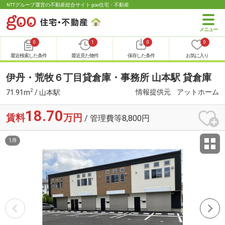
NTTグループ運営の不動産総合サイト goo住宅・不動産
0
1
0
0
最近検索した条件
最近見た物件
保存した条件
お気に入り
伊丹・荒牧６丁目貸倉庫・事務所 山本駅 貸倉庫
2
情報提供元
アットホーム
71.91m
/ 山本駅
18.70
賃料
万円
/ 管理費等8,800円
1
/
8