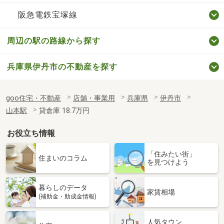
阪急電鉄宝塚線
周辺の駅の路線から探す
兵庫県伊丹市の不動産を探す
goo住宅・不動産
店舗・事業用
兵庫県
伊丹市
山本駅
貸倉庫 18.7万円
お役立ち情報
「住みたい街」
住まいのコラム
を見つけよう
暮らしのデータ
家賃相場
(補助金・助成金情報)
人気タウン