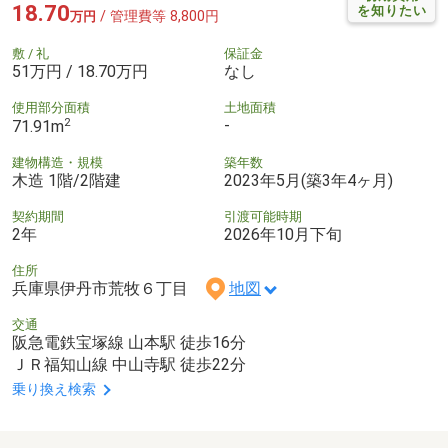
18.70
を知りたい
/ 管理費等 8,800円
万円
敷 / 礼
保証金
51万円 / 18.70万円
なし
使用部分面積
土地面積
2
-
71.91m
建物構造・規模
築年数
木造 1階/2階建
2023年5月(築3年4ヶ月)
契約期間
引渡可能時期
2年
2026年10月下旬
住所
兵庫県伊丹市荒牧６丁目
地図
交通
阪急電鉄宝塚線 山本駅 徒歩16分
ＪＲ福知山線 中山寺駅 徒歩22分
乗り換え検索