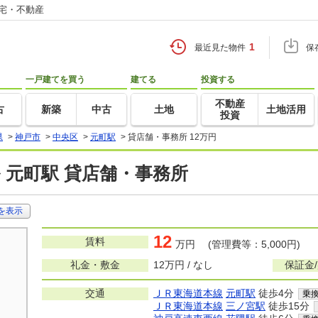
住宅・不動産
1
最近見た物件
保
一戸建てを買う
建てる
投資する
不動産
古
新築
中古
土地
土地活用
投資
県
>
神戸市
>
中央区
>
元町駅
>
貸店舗・事務所 12万円
 元町駅 貸店舗・事務所
を表示
12
賃料
万円 (管理費等：5,000円)
礼金・敷金
12万円 / なし
保証金
交通
ＪＲ東海道本線
元町駅
徒歩4分
乗
ＪＲ東海道本線
三ノ宮駅
徒歩15分