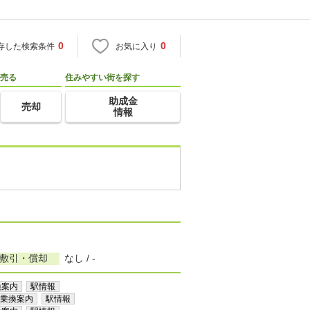
0
0
存した検索条件
お気に入り
売る
住みやすい街を探す
助成金
売却
情報
/敷引・償却
なし / -
換案内
駅情報
乗換案内
駅情報