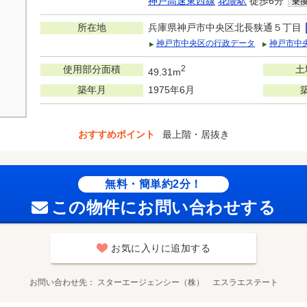
神戸高速東西線
花隈駅
徒歩6分
乗
所在地
兵庫県神戸市中央区北長狭通５丁目
神戸市中央区の行政データ
神戸市中
使用部分面積
2
土
49.31m
築年月
1975年6月
おすすめポイント
最上階・居抜き
無料・簡単約2分！
この物件にお問い合わせする
お気に入りに追加する
お問い合わせ先
スターエージェンシー（株） エスラエステート