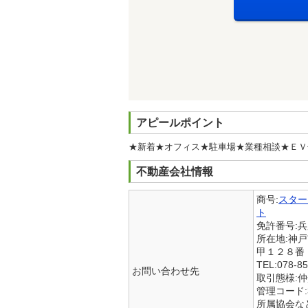
アピールポイント
★新着★オフィス★駐車場★業種相談★ＥＶ
不動産会社情報
商号:
スター
ト
免許番号:
所在地:神
甲１２８番
TEL:078-85
お問い合わせ先
取引態様:
管理コード:38
所属協会など