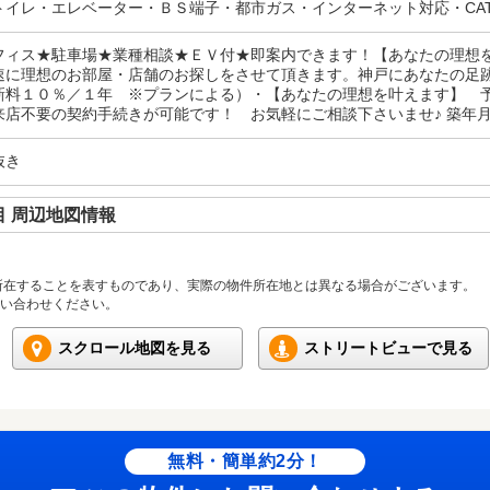
トイレ・エレベーター・ＢＳ端子・都市ガス・インターネット対応・CA
フィス★駐車場★業種相談★ＥＶ付★即案内できます！【あなたの理想
速に理想のお部屋・店舗のお探しをさせて頂きます。神戸にあなたの足
新料１０％／１年 ※プランによる）・【あなたの理想を叶えます】 
店不要の契約手続きが可能です！ お気軽にご相談下さいませ♪ 築年月:1
抜き
 周辺地図情報
所在することを表すものであり、実際の物件所在地とは異なる場合がございます。
い合わせください。
スクロール地図を見る
ストリートビューで見る
無料・簡単約2分！