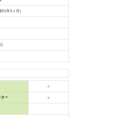
(築51年3ヶ月)
6日
○
ーター
○