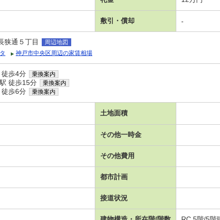
敷引・償却
-
長狭通５丁目
周辺地図
タ
神戸市中央区周辺の家賃相場
 徒歩4分
乗換案内
駅 徒歩15分
乗換案内
 徒歩6分
乗換案内
土地面積
その他一時金
その他費用
都市計画
接道状況
建物構造・所在階/階数
RC 5階/5