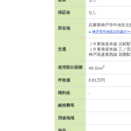
保証金
なし
兵庫県神戸市中央区北
所在地
神戸市中央区の行政デー
ＪＲ東海道本線 元町駅
交通
ＪＲ東海道本線 三ノ宮
神戸高速東西線 花隈駅
2
使用部分面積
49.31m
坪単価
0.81万円
権利金
-
維持費等
用途地域
地目