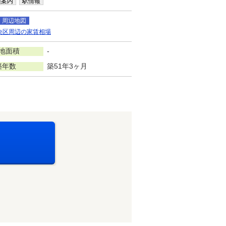
換案内
駅情報
周辺地図
央区周辺の家賃相場
地面積
-
築年数
築51年3ヶ月