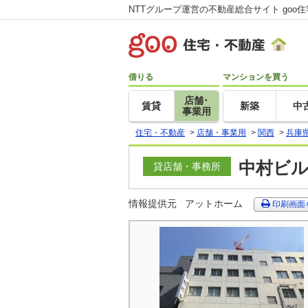
NTTグループ運営の不動産総合サイト goo
借りる
マンションを買う
店舗･
賃貸
新築
中
事業用
住宅・不動産
>
店舗・事業用
>
関西
>
兵庫
中村ビル
貸店舗・事務所
情報提供元
アットホーム
印刷画面