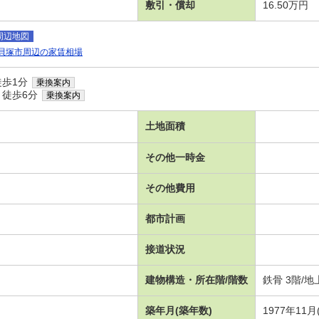
敷引・償却
16.50万円
周辺地図
貝塚市周辺の家賃相場
徒歩1分
乗換案内
 徒歩6分
乗換案内
土地面積
その他一時金
その他費用
都市計画
接道状況
建物構造・所在階/階数
鉄骨 3階/
築年月(築年数)
1977年11