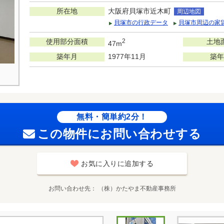
所在地
大阪府貝塚市近木町
周辺地図
貝塚市の行政データ
貝塚市周辺の家
使用部分面積
2
土地
47m
築年月
1977年11月
築年
無料・簡単約2分！
この物件にお問い合わせする
お気に入りに追加する
お問い合わせ先
（株）かたやま不動産事務所