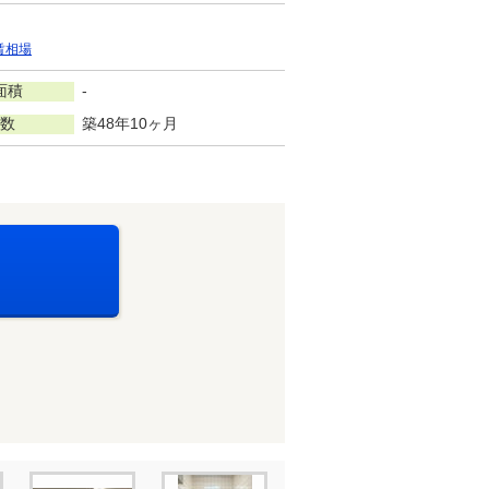
賃相場
面積
-
数
築48年10ヶ月