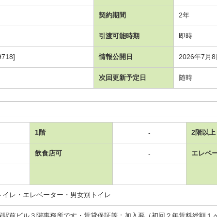
契約期間
2年
引渡可能時期
即時
718]
情報公開日
2026年7月
次回更新予定日
随時
1階
2階以上
-
飲食店可
エレベ
-
トイレ・エレベーター・男女別トイレ
塚駅前ビル３階事務所です・賃貸保証等：加入要（初回２年賃料総額１