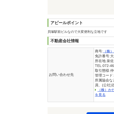
アピールポイント
貝塚駅前ビルなので大変便利な立地です
不動産会社情報
商号:
（株）
免許番号:
所在地:泉
TEL:072-46
取引態様:
お問い合わせ先
管理コード:
所属協会な
員、(公社
（株）か
を見る