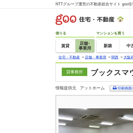
NTTグループ運営の不動産総合サイト goo
借りる
マンションを買う
店舗･
賃貸
新築
中
事業用
住宅・不動産
>
店舗・事業用
>
関西
>
大阪
ブックスマウ
貸事務所
情報提供元
アットホーム
印刷画面