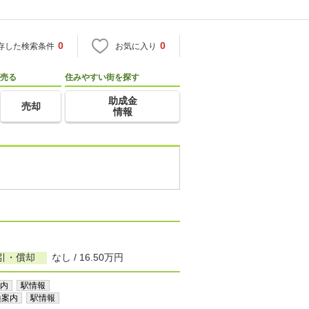
0
0
存した検索条件
お気に入り
売る
住みやすい街を探す
助成金
売却
情報
引・償却
なし / 16.50万円
内
駅情報
換案内
駅情報