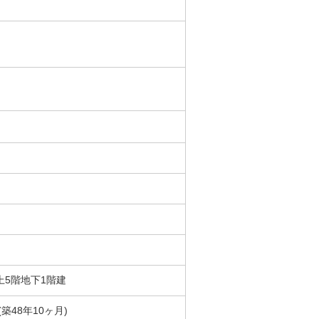
地上5階地下1階建
月(築48年10ヶ月)