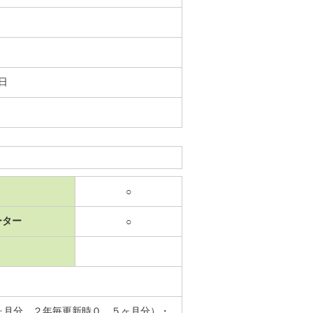
8日
○
ーター
○
ヶ月分 ２年毎更新時０．５ヶ月分）・