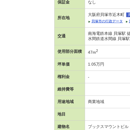
保証金
なし
大阪府貝塚市近木町
所在地
貝塚市の行政データ
南海電鉄本線 貝塚駅 
交通
水間鉄道水間線 貝塚駅
2
使用部分面積
47m
坪単価
1.05万円
権利金
-
維持費等
用途地域
商業地域
地目
建物名
ブックスマウントビル