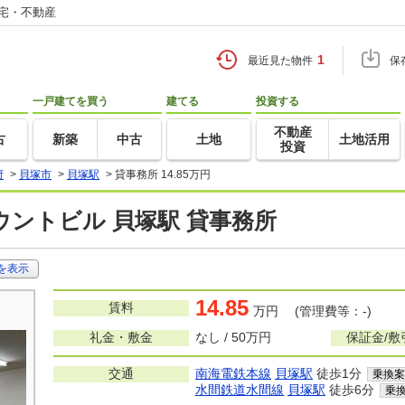
住宅・不動産
1
最近見た物件
保
一戸建てを買う
建てる
投資する
不動産
古
新築
中古
土地
土地活用
投資
府
>
貝塚市
>
貝塚駅
>
貸事務所 14.85万円
ントビル 貝塚駅 貸事務所
を表示
14.85
賃料
万円 (管理費等：-)
礼金・敷金
なし / 50万円
保証金/敷
交通
南海電鉄本線
貝塚駅
徒歩1分
乗換案
水間鉄道水間線
貝塚駅
徒歩6分
乗